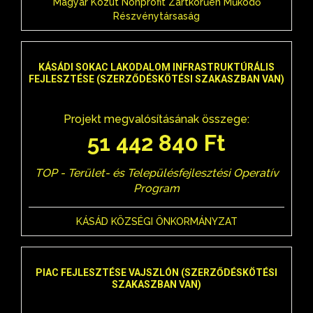
Magyar Közút Nonprofit Zártkörűen Működő
Részvénytársaság
KÁSÁDI SOKAC LAKODALOM INFRASTRUKTÚRÁLIS
FEJLESZTÉSE (SZERZŐDÉSKÖTÉSI SZAKASZBAN VAN)
Projekt megvalósításának összege:
51 442 840 Ft
TOP - Terület- és Településfejlesztési Operatív
Program
KÁSÁD KÖZSÉGI ÖNKORMÁNYZAT
PIAC FEJLESZTÉSE VAJSZLÓN (SZERZŐDÉSKÖTÉSI
SZAKASZBAN VAN)