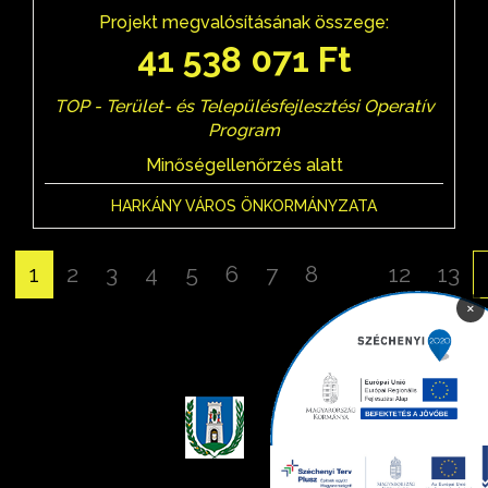
Projekt megvalósításának összege:
41 538 071 Ft
TOP - Terület- és Településfejlesztési Operatív
Program
Minőségellenőrzés alatt
HARKÁNY VÁROS ÖNKORMÁNYZATA
«
1
2
3
4
5
6
7
8
...
12
13
×