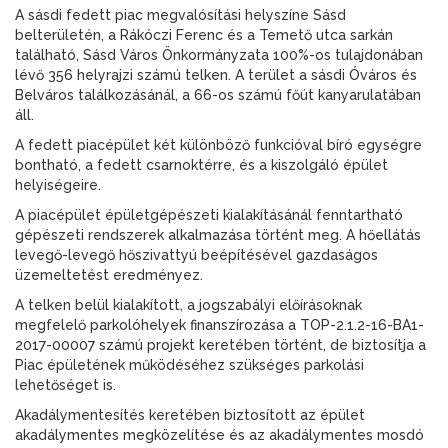
A sásdi fedett piac megvalósítási helyszíne Sásd
belterületén, a Rákóczi Ferenc és a Temető utca sarkán
található, Sásd Város Önkormányzata 100%-os tulajdonában
lévő 356 helyrajzi számú telken. A terület a sásdi Óváros és
Belváros találkozásánál, a 66-os számú főút kanyarulatában
áll.
A fedett piacépület két különböző funkcióval bíró egységre
bontható, a fedett csarnoktérre, és a kiszolgáló épület
helyiségeire.
A piacépület épületgépészeti kialakításánál fenntartható
gépészeti rendszerek alkalmazása történt meg. A hőellátás
levegő-levegő hőszivattyú beépítésével gazdaságos
üzemeltetést eredményez.
A telken belül kialakított, a jogszabályi előírásoknak
megfelelő parkolóhelyek finanszírozása a TOP-2.1.2-16-BA1-
2017-00007 számú projekt keretében történt, de biztosítja a
Piac épületének működéséhez szükséges parkolási
lehetőséget is.
Akadálymentesítés keretében biztosított az épület
akadálymentes megközelítése és az akadálymentes mosdó