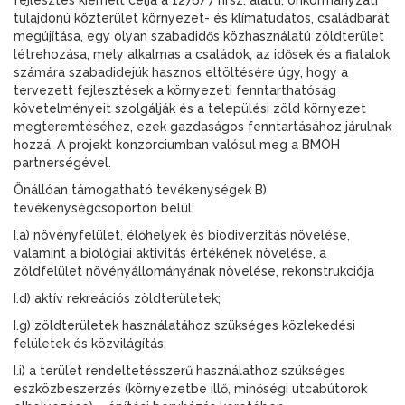
fejlesztés kiemelt célja a 1276/7 hrsz. alatti, önkormányzati
tulajdonú közterület környezet- és klímatudatos, családbarát
megújítása, egy olyan szabadidős közhasználatú zöldterület
létrehozása, mely alkalmas a családok, az idősek és a fiatalok
számára szabadidejük hasznos eltöltésére úgy, hogy a
tervezett fejlesztések a környezeti fenntarthatóság
követelményeit szolgálják és a települési zöld környezet
megteremtéséhez, ezek gazdaságos fenntartásához járulnak
hozzá. A projekt konzorciumban valósul meg a BMÖH
partnerségével.
Önállóan támogatható tevékenységek B)
tevékenységcsoporton belül:
I.a) növényfelület, élőhelyek és biodiverzitás növelése,
valamint a biológiai aktivitás értékének növelése, a
zöldfelület növényállományának növelése, rekonstrukciója
I.d) aktív rekreációs zöldterületek;
I.g) zöldterületek használatához szükséges közlekedési
felületek és közvilágítás;
I.i) a terület rendeltetésszerű használathoz szükséges
eszközbeszerzés (környezetbe illő, minőségi utcabútorok