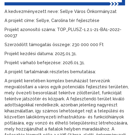
A kedvezményezett neve: Sellye Város Önkormányzat
A projekt címe: Sellye, Carolina tér fejlesztése
Projekt azonosító száma: TOP_PLUSZ-1.2.1-21-BA1-2022-
00037
Szerződött támogatás összege: 230 000 000 Ft
Projekt kezdési dátuma: 2025.01.31.
Projekt várható befejezése: 2026.01.31.
A projekt tartalmának részletes bemutatása:
A projekt keretében komplex beruházást tervezünk
megvalósítani a város egyik potenciális fejlesztési területén,
mely övezeti besorolását tekintve zöldterület, funkcióját
tekintve játszótér és közpark. A fejlesztendő terület kiváló
adottságokkal rendelkezik, azonban jelenleg nagyrészt
kihasználatlan, így számos lehetőséget rejt a települési és
közvetlen lakókörnyezeti infrastruktúra- és funkcióhiányok
pótlására, egy vonzó és élhető településrész létrehozására,
mely hozzájárulhat a fiatalok helyben maradásához. A