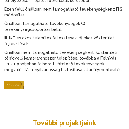
elhelyezése) – építési beruházás keretében.
Ezen felül önállóan nem támogatható tevékenységként: ITS
módosítás.
Önállóan támogatható tevékenységek C)
tevékenységcsoporton belül:
III. IKT és okos település fejlesztések, d) okos közterület
fejlesztések.
Önállóan nem támogatható tevékenységként: közterületi
térfigyelő kamerarendszer telepítése, továbbá a Felhívás
2.1.2.1 pontjában felsorolt kötelező tevékenységek
megvalósítása: nyilvánosság biztosítása, akadálymentesítés.
VISSZA
További projektjeink