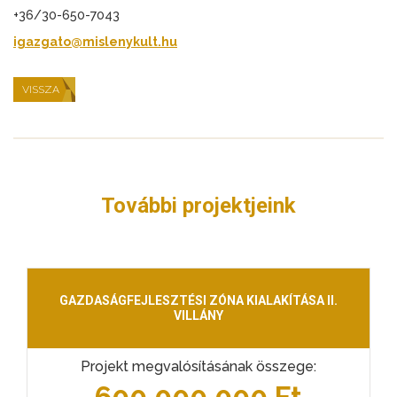
+36/30-650-7043
igazgato@mislenykult.hu
VISSZA
További projektjeink
GAZDASÁGFEJLESZTÉSI ZÓNA KIALAKÍTÁSA II.
VILLÁNY
Projekt megvalósításának összege:
600 000 000 Ft