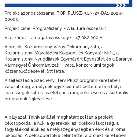
Projekt azonosítószáma: TOP_PLUSZ-3.1.3-23-BA1-2024-
00005
Projekt címe: PrograMisleny – A kultúra összetart
Szerződött támogatás összege: 147 082 200 Ft
A projekt Kozármisleny Város Önkormányzata, a
Kozármislenyi Művelődési Központ és Könyvtár Nkft., a
Kozármislenyi Nyugdíjasok Egymásért Egyesület és a Baranya
Vármegyei Önkormányzati Hivatal konzorciumi tagok
közreműködésével jött létre.
A fejlesztés a Széchenyi Terv Plusz program keretében
valósul meg, amelynek egyik kiemelt célterülete a helyi
közösségek kulturális életének megerősítése és a kulturális
programok fejlesztése.
A pályázati felhívás által meghatározottan a projekt
célcsoportjai: a nők, a gyerekek, az időskorú lakosság, a
fogyatékkal élők és a mélyszegénységben élők és a roma
lakosság. A célcsoportokra tekintettel a projekt keretében