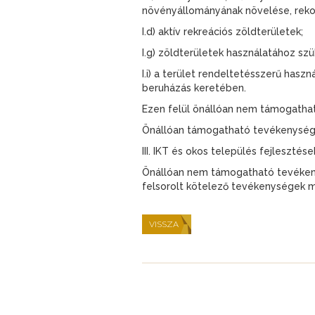
növényállományának növelése, reko
I.d) aktív rekreációs zöldterületek;
I.g) zöldterületek használatához szü
I.i) a terület rendeltetésszerű has
beruházás keretében.
Ezen felül önállóan nem támogatha
Önállóan támogatható tevékenység
III. IKT és okos település fejlesztés
Önállóan nem támogatható tevékenys
felsorolt kötelező tevékenységek me
VISSZA