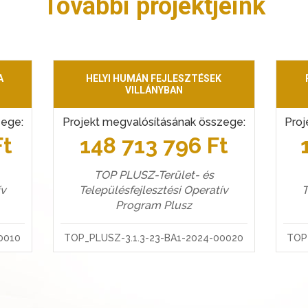
További projektjeink
A
HELYI HUMÁN FEJLESZTÉSEK
VILLÁNYBAN
zege:
Projekt megvalósításának összege:
Proj
Ft
148 713 796 Ft
TOP PLUSZ-Terület- és
ív
Településfejlesztési Operatív
T
Program Plusz
0010
TOP_PLUSZ-3.1.3-23-BA1-2024-00020
TOP