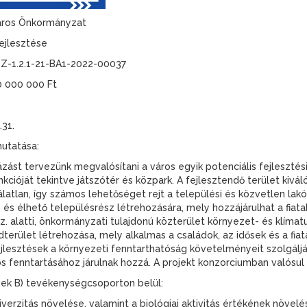
áros Önkormányzat
fejlesztése
Z-1.2.1-21-BA1-2022-00037
0 000 000 Ft
.31.
mutatása:
ást tervezünk megvalósítani a város egyik potenciális fejlesztési
nkcióját tekintve játszótér és közpark. A fejlesztendő terület kivá
atlan, így számos lehetőséget rejt a települési és közvetlen lakó
 és élhető településrész létrehozására, mely hozzájárulhat a fia
sz. alatti, önkormányzati tulajdonú közterület környezet- és klíma
terület létrehozása, mely alkalmas a családok, az idősek és a fi
ejlesztések a környezeti fenntarthatóság követelményeit szolgáljá
fenntartásához járulnak hozzá. A projekt konzorciumban valósu
k B) tevékenységcsoporton belül:
iverzitás növelése, valamint a biológiai aktivitás értékének növelé