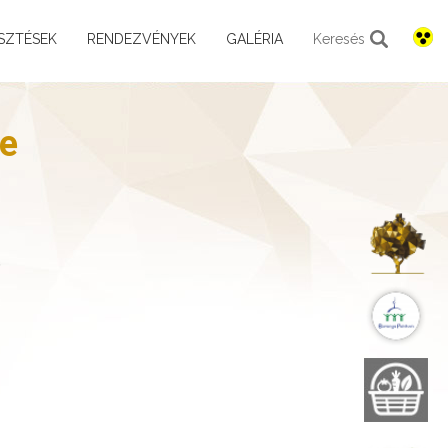
SZTÉSEK
RENDEZVÉNYEK
GALÉRIA
Keresés
se
K
B
B