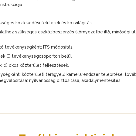
nstrukciója
kséges közlekedési felületek és közvilágítás;
ználathoz szükséges eszközbeszerzés (környezetbe illő, minőségi u
tó tevékenységként: ITS módosítás.
ek C) tevékenységcsoporton belül:
ek, d) okos közterület fejlesztések.
égként: közterületi térfigyelő kamerarendszer telepítése, tovább
gvalósítása: nyilvánosság biztosítása, akadálymentesítés.