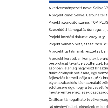
A kedvezményezett neve: Sellye V
A projekt címe: Sellye, Carolina tér 
Projekt azonosító száma: TOP_PLUS
Szerződött támogatás összege: 23
Projekt kezdési dátuma: 2025.01.31.
Projekt várható befejezése: 2026.01
A projekt tartalmának részletes be
A projekt keretében komplex beruház
besorolását tekintve zöldterület, fu
azonban jelenleg nagyrészt kihasznál
funkcióhiányok pótlására, egy vonzó
fejlesztés kiemelt célja a 1276/7 hr
olyan szabadidős közhasználatú zöld
eltöltésére úgy, hogy a tervezett f
megteremtéséhez, ezek gazdaságos 
Önállóan támogatható tevékenysége
I.a) növényfelület, élőhelyek és biod