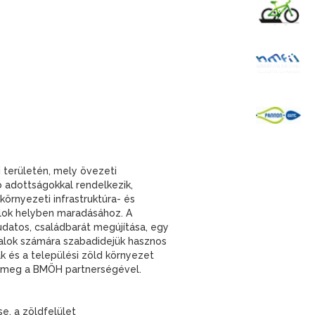
K
B
P
 területén, mely övezeti
ló adottságokkal rendelkezik,
környezeti infrastruktúra- és
talok helyben maradásához. A
tudatos, családbarát megújítása, egy
atalok számára szabadidejük hasznos
k és a települési zöld környezet
l meg a BMÖH partnerségével.
se, a zöldfelület