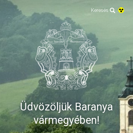
Keresés
Üdvözöljük Baranya
vármegyében!