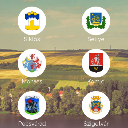
Siklós
Sellye
Mohács
Komló
Pécsvárad
Szigetvár