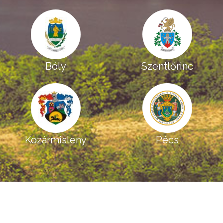
Bóly
Szentlőrinc
Kozármisleny
Pécs