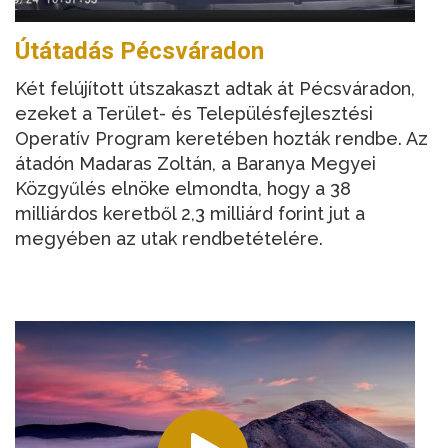
Útátadás Pécsváradon
Két felújított útszakaszt adtak át Pécsváradon,
ezeket a Terület- és Településfejlesztési
Operatív Program keretében hozták rendbe. Az
átadón Madaras Zoltán, a Baranya Megyei
Közgyűlés elnöke elmondta, hogy a 38
milliárdos keretből 2,3 milliárd forint jut a
megyében az utak rendbetételére.