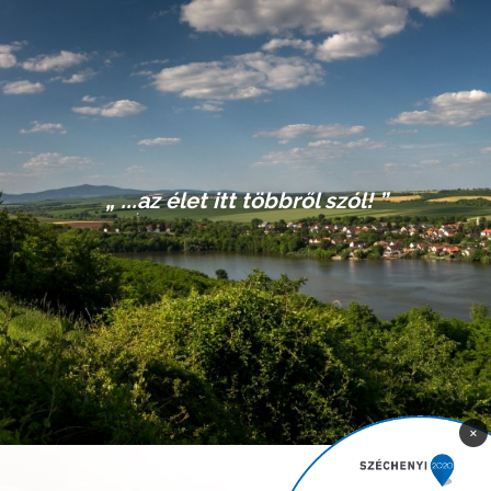
...az élet itt többről szól!
×