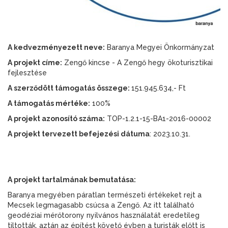
A kedvezményezett neve:
Baranya Megyei Önkormányzat
A projekt címe:
Zengő kincse - A Zengő hegy ökoturisztikai
fejlesztése
A szerződött támogatás összege:
151.945.634,- Ft
A támogatás mértéke:
100%
A projekt azonosító száma:
TOP-1.2.1-15-BA1-2016-00002
A projekt tervezett befejezési dátuma
: 2023.10.31.
A projekt tartalmának bemutatása:
Baranya megyében páratlan természeti értékeket rejt a
Mecsek legmagasabb csúcsa a Zengő. Az itt található
geodéziai mérőtorony nyilvános használatát eredetileg
tiltották, aztán az építést követő évben a turisták előtt is