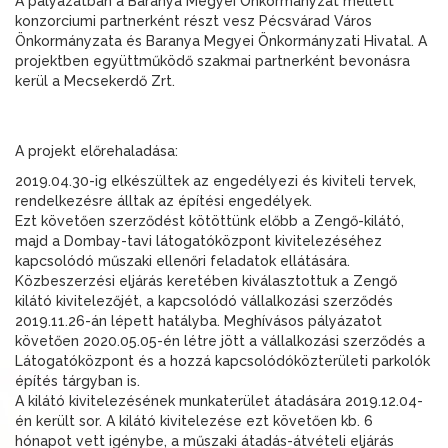
A pályázatban a Baranya Megyei Önkormányzat mellett
konzorciumi partnerként részt vesz Pécsvárad Város
Önkormányzata és Baranya Megyei Önkormányzati Hivatal. A
projektben együttműködő szakmai partnerként bevonásra
kerül a Mecsekerdő Zrt.
A projekt előrehaladása:
2019.04.30-ig elkészültek az engedélyezi és kiviteli tervek,
rendelkezésre álltak az építési engedélyek.
Ezt követően szerződést kötöttünk előbb a Zengő-kilátó,
majd a Dombay-tavi látogatóközpont kivitelezéséhez
kapcsolódó műszaki ellenőri feladatok ellátására.
Közbeszerzési eljárás keretében kiválasztottuk a Zengő
kilátó kivitelezőjét, a kapcsolódó vállalkozási szerződés
2019.11.26-án lépett hatályba. Meghívásos pályázatot
követően 2020.05.05-én létre jött a vállalkozási szerződés a
Látogatóközpont és a hozzá kapcsolódóközterületi parkolók
építés tárgyban is.
A kilátó kivitelezésének munkaterület átadására 2019.12.04-
én került sor. A kilátó kivitelezése ezt követően kb. 6
hónapot vett igénybe, a műszaki átadás-átvételi eljárás