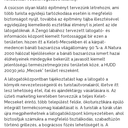
A csúcson olyan kilátó építményt tervezünk létrehozni, ami
több turista egyidejű tartózkodása esetén is megfelelő
biztonságot nyújt, továbbá az építmény tájba illesztésével
egyidejűleg kiemelkedő esztétikai élményt is jelent az ide
látogatóknak. A Zengő lábához tervezett látogató- és
információs központ kiemelt fontossággal bír ezen a
területen, hiszen itt a Keleti-Mecsekben él a kárpát-
medencei bánáti bazsarózsa világállomány 90 %-a. A Natura
2000 hálózat kijelölésekor a bánáti bazsarózsa ismert hazai
élőhelyeinek mindegyike bekerült a javasolt kiemelt
jelentőségű természetmegőrzési területek közé, a HUDD
20030 jelű „Mecsek” terület részeként.
A látogatóközpontban tájékoztatást kap a látogató a
környék nevezetességeiről és turistaútvonalairól, illetve itt
lesz lehetőség étel, ital és ajándéktárgy vásárlására is. Az
üzleti marketing keretében tervezzük a teljes Kelet-
Mecseket érintő, több települést felőle, ökoturisztikára épülő
integrált termékcsomag kialakítását is. A turisták a túrák után
újra megpihenhetnek a látogatóközpont környezetében, ahol
biztosítjuk számukra a megfelelő tisztálkodás, szabadtűzön
történő grillezés, a bográcsos főzés lehetőségét is. A