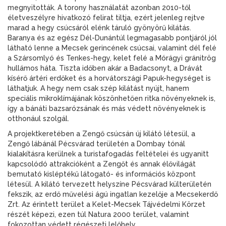
megnyitották. A torony használatát azonban 2010-től
életveszélyre hivatkozó felirat tiltja, ezért jelenleg rejtve
marad a hegy csúcsáról elénk táruló gyönyörű kilátás.
Baranya és az egész Dél-Dunántúl legmagasabb pontjáról jól
látható lenne a Mecsek gerincének csúcsai, valamint dél felé
a Szársomlyó és Tenkes-hegy, kelet felé a Mórágyi gránitrög
hullámos háta. Tiszta időben akár a Badacsonyt, a Drávát
kísérő ártéri erdőket és a horvátországi Papuk-hegységet is
láthatjuk. A hegy nem csak szép kilátást nyújt, hanem
speciális mikroklímájának köszönhetően ritka növényeknek is,
így a bánáti bazsarózsának és más védett növényeknek is
otthonául szolgál.
A projektkeretében a Zengő csúcsán új kilátó létesül, a
Zengő lábánál Pécsvárad területén a Dombay tónál
kialakításra kerülnek a turistafogadás feltételei és ugyanitt
kapcsolódó attrakcióként a Zengőt és annak élővilágát
bemutató kisléptékű látogató- és információs központ
létesül. A kilátó tervezett helyszíne Pécsvárad külterületén
fekszik, az erdő művelési ágú ingatlan kezelője a Mecsekerdő
Zrt. Az érintett terület a Kelet-Mecsek Tájvédelmi Körzet
részét képezi, ezen túl Natura 2000 terület, valamint
fokozottan védett régészeti lelőhely.