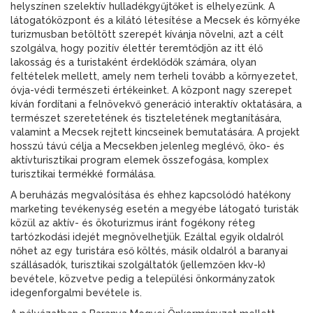
helyszínen szelektív hulladékgyűjtőket is elhelyezünk. A
látogatóközpont és a kilátó létesítése a Mecsek és környéke
turizmusban betöltött szerepét kívánja növelni, azt a célt
szolgálva, hogy pozitív élettér teremtődjön az itt élő
lakosság és a turistaként érdeklődők számára, olyan
feltételek mellett, amely nem terheli tovább a környezetet,
óvja-védi természeti értékeinket. A központ nagy szerepet
kíván fordítani a felnövekvő generáció interaktív oktatására, a
természet szeretetének és tiszteletének megtanítására,
valamint a Mecsek rejtett kincseinek bemutatására. A projekt
hosszú távú célja a Mecsekben jelenleg meglévő, öko- és
aktívturisztikai program elemek összefogása, komplex
turisztikai termékké formálása.
A beruházás megvalósítása és ehhez kapcsolódó hatékony
marketing tevékenység esetén a megyébe látogató turisták
közül az aktív- és ökoturizmus iránt fogékony réteg
tartózkodási idejét megnövelhetjük. Ezáltal egyik oldalról
nőhet az egy turistára eső költés, másik oldalról a baranyai
szállásadók, turisztikai szolgáltatók (jellemzően kkv-k)
bevétele, közvetve pedig a települési önkormányzatok
idegenforgalmi bevétele is.