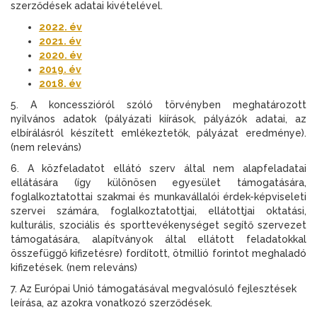
szerződések adatai kivételével.
2022. év
2021. év
2020. év
2019. év
2018. év
5. A koncesszióról szóló törvényben meghatározott
nyilvános adatok (pályázati kiírások, pályázók adatai, az
elbírálásról készített emlékeztetők, pályázat eredménye).
(nem releváns)
6. A közfeladatot ellátó szerv által nem alapfeladatai
ellátására (így különösen egyesület támogatására,
foglalkoztatottai szakmai és munkavállalói érdek-képviseleti
szervei számára, foglalkoztatottjai, ellátottjai oktatási,
kulturális, szociális és sporttevékenységet segítő szervezet
támogatására, alapítványok által ellátott feladatokkal
összefüggő kifizetésre) fordított, ötmillió forintot meghaladó
kifizetések. (nem releváns)
7. Az Európai Unió támogatásával megvalósuló fejlesztések
leírása, az azokra vonatkozó szerződések.