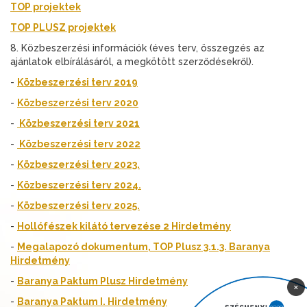
TOP projektek
TOP PLUSZ projektek
8. Közbeszerzési információk (éves terv, összegzés az
ajánlatok elbírálásáról, a megkötött szerződésekről).
-
Közbeszerzési terv 2019
-
Közbeszerzési terv 2020
-
Közbeszerzési terv 2021
-
Közbeszerzési terv 2022
-
Közbeszerzési terv 2023.
-
Közbeszerzési terv 2024.
-
Közbeszerzési terv 2025.
-
Hollófészek kilátó tervezése 2 Hirdetmény
-
Megalapozó dokumentum, TOP Plusz 3.1.3. Baranya
Hirdetmény
-
Baranya Paktum Plusz Hirdetmény
×
-
Baranya Paktum I. Hirdetmény