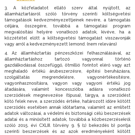
3. A közfeladatot ellátó szerv által nyújtott, az
államháztartásról szóló törvény szerinti költségvetési
támogatások kedvezményezettjeinek nevére, a támogatás
céljára, összegére, továbbá a támogatási program
megvalósítási helyére vonatkozó adatok, kivéve, ha a
közzététel előtt a költségvetési támogatást visszavonják
vagy arról a kedvezményezett lemond. (nem releváns)
4. Az államháztartás pénzeszközei felhasználásával, az
államháztartáshoz tartozó vagyonnal történő
gazdálkodással összefüggő, ötmillió forintot elérő vagy azt
meghaladó értékű árubeszerzésre, építési beruházásra,
szolgáltatás megrendelésre, vagyonértékesítésre,
vagyonhasznosításra, vagyon vagy vagyoni értékű jog
átadására, valamint koncesszióba adásra vonatkozó
szerződések megnevezése (típusa), tárgya, a szerződést
kötő felek neve, a szerződés értéke, határozott időre kötött
szerződés esetében annak időtartama, valamint az említett
adatok változásai, a védelmi és biztonsági célú beszerzések
adatai és a minősített adatok, továbbá a közbeszerzésekről
szóló 2015. évi CXLIII. törvény 9. § (1) bekezdés b) pontja
szerinti beszerzések és az azok eredményeként kötött