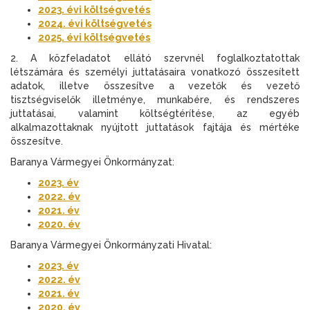
2023. évi költségvetés
2024. évi költségvetés
2025. évi költségvetés
2. A közfeladatot ellátó szervnél foglalkoztatottak
létszámára és személyi juttatásaira vonatkozó összesített
adatok, illetve összesítve a vezetők és vezető
tisztségviselők illetménye, munkabére, és rendszeres
juttatásai, valamint költségtérítése, az egyéb
alkalmazottaknak nyújtott juttatások fajtája és mértéke
összesítve.
Baranya Vármegyei Önkormányzat:
2023. év
2022. év
2021. év
2020. év
Baranya Vármegyei Önkormányzati Hivatal:
2023. év
2022. év
2021. év
2020. év