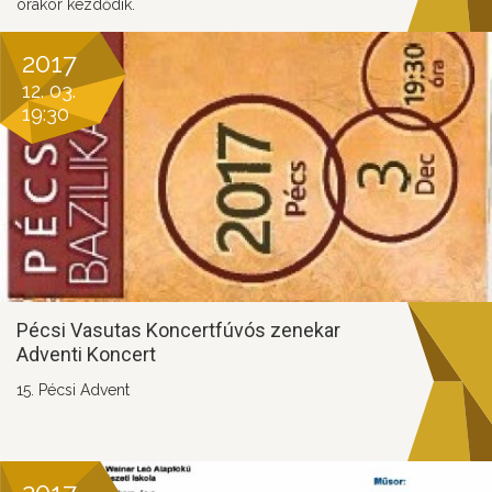
órakor kezdődik.
2017
12. 03.
19:30
Pécsi Vasutas Koncertfúvós zenekar
Adventi Koncert
15. Pécsi Advent