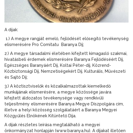
A díjak:
1.) A megye rangját emelő, fejlődését elősegítő tevékenység
elismerésére Pro Comitatu Baranya Díj;
2.) A megye társadalmi életében kifejtett kimagasló szakmai,
hivatásbeli érdemek elismerésére Baranya Fejlődéséért Díj,
Egészséges Baranyáért Díj, Koltai Péter-díj, Közrend-
Közbiztonsági Díj, Nemzetiségekért Díj, Kulturális, Művészeti
és Sajtó Díj;
3.) A köztisztviselők és közalkalmazottak kiemelkedő
munkájának elismerésére, a megye közössége javára
kifejtett áldozatos tevékenysége vagy rendkívüli
teljesítmény elismerésére Baranya Megye Díszpolgára cím,
illetve a helyi közösség szolgálatáért a Baranya Megyei
Közgyűlés Elnökének Kitüntető Díja.
A díjak részletes leírása megtalálható a megyei
önkormányzat honlapján (www.baranya.hu). A díjakat illetően