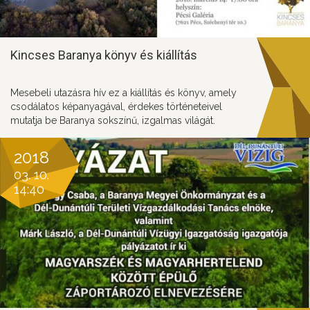
Kincses Baranya könyv és kiállítás
Mesebeli utazásra hív ez a kiállítás és könyv, amely
csodálatos képanyagával, érdekes történeteivel
mutatja be Baranya sokszínű, izgalmas világát.
2018
03. 10.
14:40