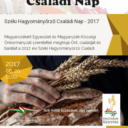
Széki Hagyományőrző Családi Nap - 2017
Magyarszékért Egyesület és Magyarszék Községi
Önkormányzat szeretettel meghívja Önt, családját és
barátait a 2017. évi Széki Hagyományőrző Családi
Napra!
2017
08. 20.
11:00