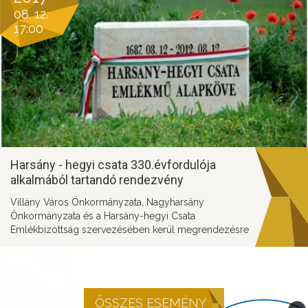
08. 12.
17:00
Harsány - hegyi csata 330.évfordulója
alkalmából tartandó rendezvény
Villány Város Önkormányzata, Nagyharsány
Önkormányzata és a Harsány-hegyi Csata
Emlékbizottság szervezésében kerül megrendezésre
az emléknap
ÖSSZES ESEMÉNY