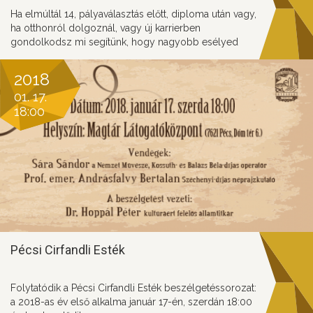
Ha elmúltál 14, pályaválasztás előtt, diploma után vagy,
ha otthonról dolgoznál, vagy új karrierben
gondolkodsz mi segítünk, hogy nagyobb esélyed
legyen/sikeres legyél a vállalkozók világában. Ha
szívesen motiválnál másokat és továbbadnád az
2018
általad megszerzett tudást, amiben segítünk neked,
01. 17.
akkor Téged is várunk mentoraink között!
18:00
Pécsi Cirfandli Esték
Folytatódik a Pécsi Cirfandli Esték beszélgetéssorozat:
a 2018-as év első alkalma január 17-én, szerdán 18:00