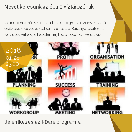
Nevet keresünk az épülő víztározónak
2010-ben arról szóltak a hírek, hogy az özönvízszerű
esőzések következtében kiöntött a Baranya csatorna.
Közutak váltak járhatatlanná, több lakóház került víz
alá, fennakadások voltak a vasúti közlekedésben, gátak
szakadtak át. Az ehhez hasonló károk
2018
bekövetkezésének esélyét csökkenti az épülő
01. 28.
záportározó.A beruházás célja a hirtelen lezúduló
23:00
csapadék összegyűjtése, amivel aszályos időszakban
biztosítható a víz pótlása. Adjunk nevet a tározónak!
Jelentkezés az I-Dare programra