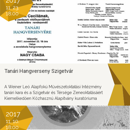
2017
11. 23.
18:00
Tanári Hangverseny Szigetvár
A Weiner Leó Alapfokú Művészetoktatási Intézmény
tanári kara és a Szigetvár és Térsége Zeneoktatásáért
Kiemelkedően Közhasznú Alapítvány kuratóriuma
tisztelettel meghívja Önt és kedves családját Szent
Cecíliának, a zenészek védőszentjének tiszteletére
2017
rendezendő.
11. 10.
18:00