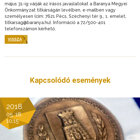
május 31-ig várják az írásos javaslatokat a Baranya Megyei
Önkormányzat titkárságán levélben, e-mailben vagy
személyesen (cím: 7621 Pécs, Széchenyi tér 9., 1. emelet,
titkarsag@baranya.hu). Információ a 72/500-401
telefonszámon kérhető.
VISSZA
Kapcsolódó események
2018
05. 18.
10:15