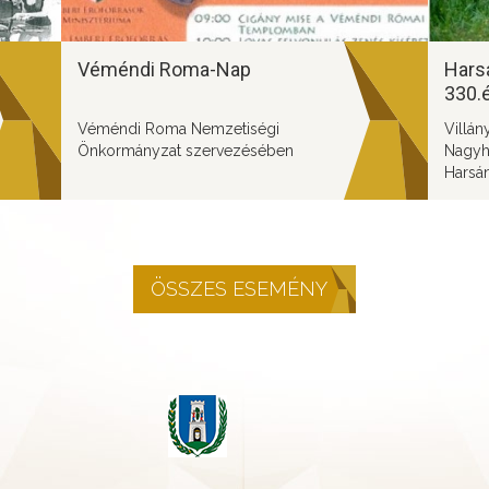
Véméndi Roma-Nap
Harsá
330.é
tart
Véméndi Roma Nemzetiségi
Villá
Önkormányzat szervezésében
Nagyh
Harsá
szerv
megre
ÖSSZES ESEMÉNY