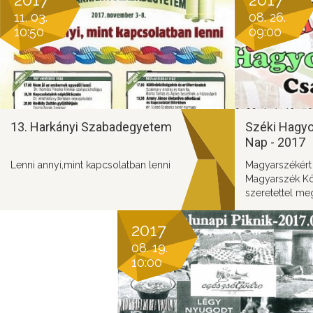
11. 03.
08. 26.
10:50
09:00
13. Harkányi Szabadegyetem
Széki Hagy
Nap - 2017
Lenni annyi,mint kapcsolatban lenni
Magyarszékért
Magyarszék K
szeretettel meg
barátait a 2017.
Hagyományőrző
2017
08. 19.
10:00