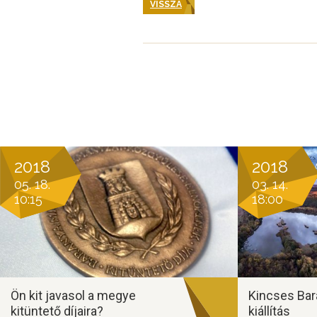
VISSZA
2018
2018
05. 18.
03. 14.
10:15
18:00
Ön kit javasol a megye
Kincses Bar
kitüntető díjaira?
kiállítás