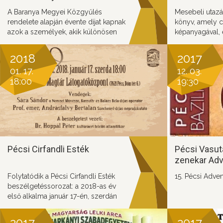
A Baranya Megyei Közgyűlés
Mesebeli utazás
rendelete alapján évente díjat kapnak
könyv, amely 
azok a személyek, akik különösen
képanyagával, 
sokat tesznek Baranya fejlődése
mutatja be Bar
érdekében.
izgalmas világá
2018
2017
01. 17.
12. 03.
18:00
19:30
Pécsi Cirfandli Esték
Pécsi Vasut
zenekar Adv
Folytatódik a Pécsi Cirfandli Esték
15. Pécsi Adven
beszélgetéssorozat: a 2018-as év
első alkalma január 17-én, szerdán
18:00 órakor kezdődik.
2017
2017