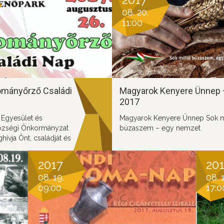
tisztelettel meghívja Önt és ked
08. 20.
családját Szent Cecíliának, a
11:00
zenészek védőszentjének
tiszteletére rendezendő.
ományőrző Családi
Magyarok Kenyere Ünnep 
2017
 Egyesület és
Magyarok Kenyere Ünnep Sok mi
özségi Önkormányzat
búzaszem – egy nemzet
hívja Önt, családját és
 évi Széki
 Családi Napra!
2017
20
08. 19.
08. 1
09:00
17:0