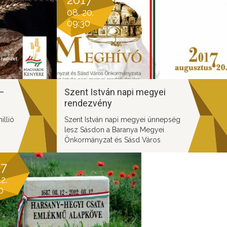
ves
08. 20.
09:30
–
Szent István napi megyei
rendezvény
llió
Szent István napi megyei ünnepség
lesz Sásdon a Baranya Megyei
Önkormányzat és Sásd Város
Önkormányzata szervezésében
17
2.
0