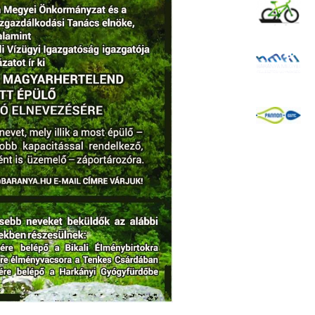
K
B
P