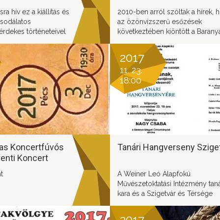
ra hív ez a kiállítás és
2010-ben arról szóltak a hírek, 
csodálatos
az özönvízszerű esőzések
érdekes történeteivel
következtében kiöntött a Barany
anya sokszínű,
csatorna. Közutak váltak járhatat
t.
több lakóház került víz alá,
2017
fennakadások voltak a vasúti
11. 23.
közlekedésben, gátak szakadtak 
18:00
Az ehhez hasonló károk
bekövetkezésének esélyét csök
az épülő záportározó.A beruhá
célja a hirtelen lezúduló csapad
összegyűjtése, amivel aszályos
időszakban biztosítható a víz pót
Adjunk nevet a tározónak!
as Koncertfúvós
Tanári Hangverseny Szige
enti Koncert
t
A Weiner Leó Alapfokú
Művészetoktatási Intézmény taná
kara és a Szigetvár és Térsége
Zeneoktatásáért Kiemelkedően
Közhasznú Alapítvány kuratóriu
2017