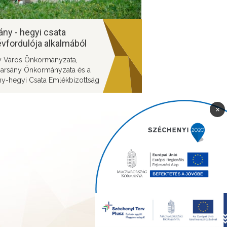
ny - hegyi csata
vfordulója alkalmából
andó rendezvény
ny Város Önkormányzata,
arsány Önkormányzata és a
ny-hegyi Csata Emlékbizottság
ezésében kerül
ndezésre az emléknap
×