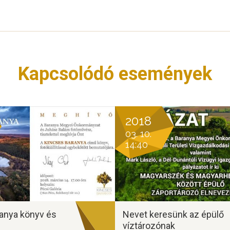
Kapcsolódó események
2018
03. 10.
14:40
anya könyv és
Nevet keresünk az épülő
víztározónak