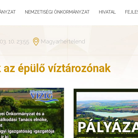
ÁNYZAT
NEMZETISÉGI ÖNKORMÁNYZAT
HIVATAL
FEJLE
03. 10. 23:55
Magyarhertelend
 az épülő víztározónak