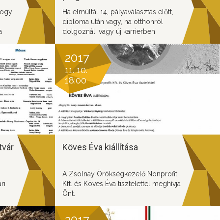
hogy
Ha elmúltál 14, pályaválasztás előtt,
diploma után vagy, ha otthonról
a
dolgoznál, vagy új karrierben
lanná,
gondolkodsz mi segítünk, hogy
nagyobb esélyed legyen/sikeres
2017
legyél a vállalkozók világában. Ha
11. 10.
át.
szívesen motiválnál másokat és
18:00
továbbadnád az általad megszerzett
kenti
tudást, amiben segítünk neked, akkor
zás
Téged is várunk mentoraink között!
ék
lása.
tvár
Köves Éva kiállítása
A Zsolnay Örökségkezelő Nonprofit
ri
Kft. és Köves Éva tisztelettel meghívja
Önt.
ma
2017