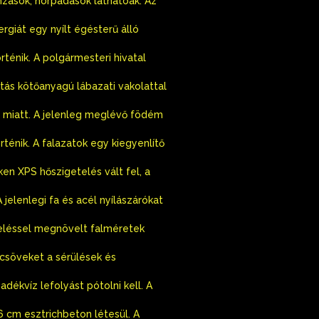
zások, horpadások láthatóak. Az
ergiát egy nyílt égésterű álló
rténik. A polgármesteri hivatal
tás kötőanyagú lábazati vakolattal
tás miatt. A jelenleg meglévő födém
ténik. A falazatok egy kiegyenlítő
en XPS hőszigetelés vált fel, a
jelenlegi fa és acél nyílászárókat
teléssel megnövelt falméretek
ócsöveket a sérülések és
adékvíz lefolyást pótolni kell. A
6 cm esztrichbeton létesül. A