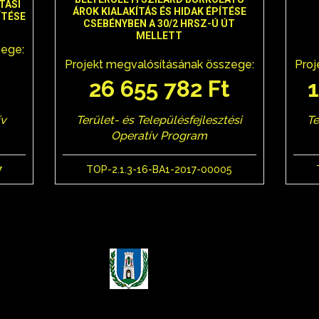
TÁSI
ÁROK KIALAKÍTÁS ÉS HIDAK ÉPÍTÉSE
ÍTÉSE
CSEBÉNYBEN A 30/2 HRSZ-Ú ÚT
MELLETT
zege:
Projekt megvalósításának összege:
Proj
t
26 655 782 Ft
Terület- és Településfejlesztési
Te
ív
Operatív Program
TOP-2.1.3-16-BA1-2017-00005
7