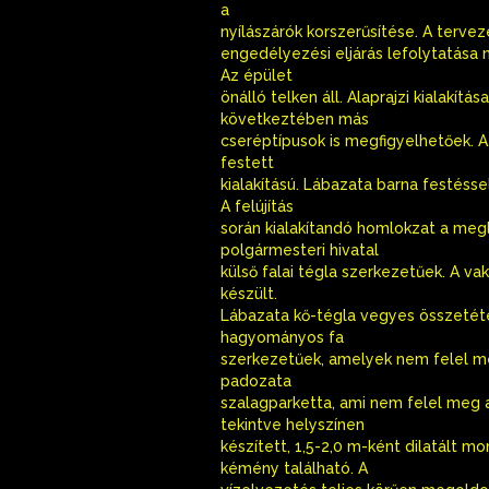
a
nyílászárók korszerűsítése. A tervez
engedélyezési eljárás lefolytatása 
Az épület
önálló telken áll. Alaprajzi kialakít
következtében más
cseréptípusok is megfigyelhetőek. A 
festett
kialakítású. Lábazata barna festésse
A felújítás
során kialakítandó homlokzat a megl
polgármesteri hivatal
külső falai tégla szerkezetűek. A v
készült.
Lábazata kő-tégla vegyes összetétel
hagyományos fa
szerkezetűek, amelyek nem felel meg
padozata
szalagparketta, ami nem felel meg a
tekintve helyszínen
készített, 1,5-2,0 m-ként dilatált 
kémény található. A