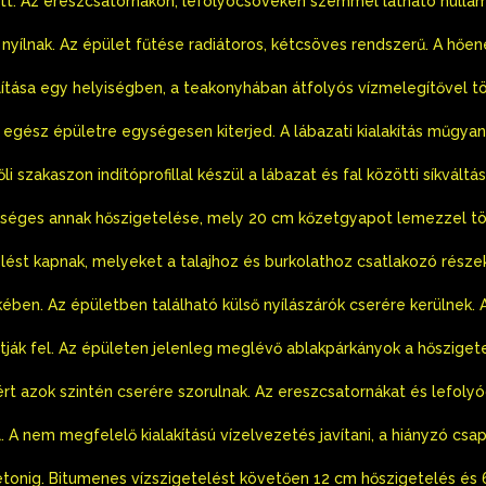
tt. Az ereszcsatornákon, lefolyócsöveken szemmel látható hullám
l nyílnak. Az épület fűtése radiátoros, kétcsöves rendszerű. A hően
llítása egy helyiségben, a teakonyhában átfolyós vízmelegítővel tö
egész épületre egységesen kiterjed. A lábazati kialakítás műgyan
li szakaszon indítóprofillal készül a lábazat és fal közötti síkvál
zükséges annak hőszigetelése, mely 20 cm kőzetgyapot lemezzel tör
ést kapnak, melyeket a talajhoz és burkolathoz csatlakozó részek
ben. Az épületben található külső nyílászárók cserére kerülnek. A 
tják fel. Az épületen jelenleg meglévő ablakpárkányok a hőszige
t azok szintén cserére szorulnak. Az ereszcsatornákat és lefoly
l. A nem megfelelő kialakítású vízelvezetés javítani, a hiányzó csap
etonig. Bitumenes vízszigetelést követően 12 cm hőszigetelés és 