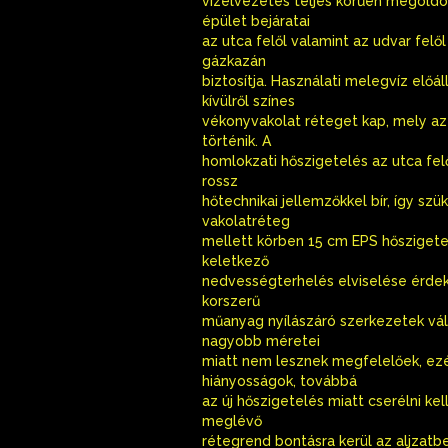
vízelvezetés teljes körűen megoldo
épület bejáratai
az utca felől valamint az udvar felő
gázkazán
biztosítja. Használati melegvíz előá
kívülről színes
vékonyvakolat réteget kap, mely az 
történik. A
homlokzati hőszigetelés az utca felő
rossz
hőtechnikai jellemzőkkel bír, így s
vakolatréteg
mellett körben 15 cm EPS hőszigetel
keletkező
nedvességterhelés elviselése érdeké
korszerű
műanyag nyílászáró szerkezetek vál
nagyobb méretei
miatt nem lesznek megfelelőek, ezér
hiányosságok, továbbá
az új hőszigetelés miatt cserélni kel
meglévő
rétegrend bontásra kerül az aljzatb