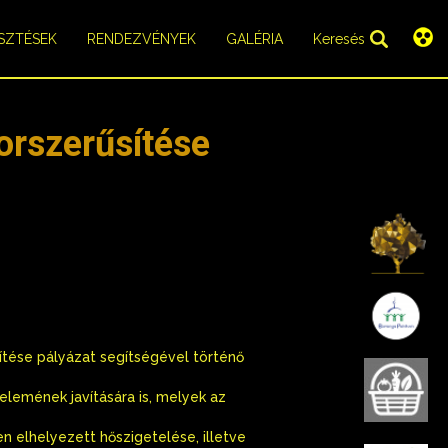
SZTÉSEK
RENDEZVÉNYEK
GALÉRIA
Keresés
korszerűsítése
K
B
ítése pályázat segítségével történő
B
elemének javítására is, melyek az
 elhelyezett hőszigetelése, illetve