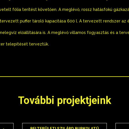
vetelt fólia terítést követően. A meglévő, rossz hatásfokú gázkazá
tervezett puffer tároló kapacitása 600 l. A tervezett rendszer az 
 melegvíz előállítására is. A meglévő villamos fogyasztás és a ter
r telepítését terveztük.
További projektjeink
BELTERÜLETI SZILÁRD BURKOLATÚ