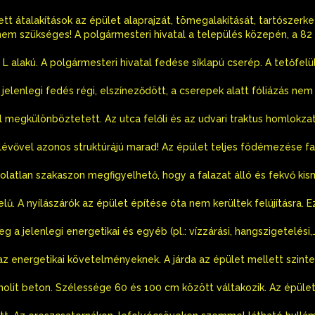
ett átalakítások az épület alaprajzát, tömegalakítását, tartószerke
nem szükséges! A polgármesteri hivatal a település közepén, a 82 
ása L alakú. A polgármesteri hivatal fedése síklapú cserép. A tetőfe
jelenlegi fedés régi, elszíneződött, a cserepek alatt fóliázás nem 
l megkülönböztetett. Az utca felőli és az udvari traktus homlokza
évővel azonos struktúrájú marad! Az épület teljes födémezése fa
akolatlan szakaszon megfigyelhető, hogy a falazat álló és fekvő ki
ű. A nyílászárók az épület építése óta nem kerültek felújításra. E
 a jelenlegi energetikai és egyéb (pl.: vízzárási, hangszigetelési
z energetikai követelményeknek. A járda az épület mellett szinte
monolit beton. Szélessége 60 és 100 cm között váltakozik. Az épüle