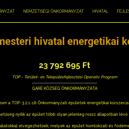
ÁNYZAT
NEMZETISÉGI ÖNKORMÁNYZAT
HIVATAL
FEJLE
esteri hivatal energetikai 
23 792 695 Ft
TOP - Terület- és Településfejlesztési Operatív Program
GARÉ KÖZSÉG ÖNKORMÁNYZATA
sen a TOP-3.2.1-16 Önkormányzati épületek energetikai korszerűs
etőség nyílik az épület több olyan jelenleg rossz állapotban lévő 
álatokkal elvégezhetőek, melyek az épület homlokzati és födémen