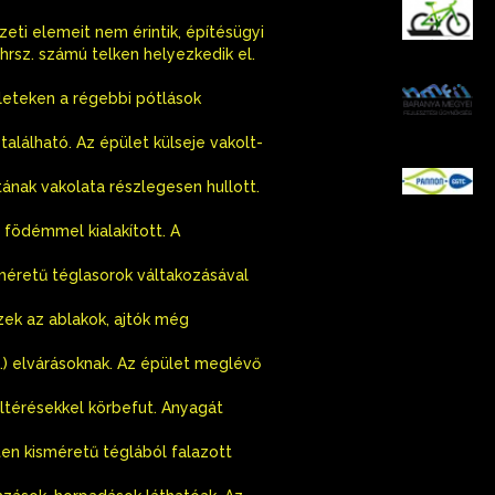
K
zeti elemeit nem érintik, építésügyi
hrsz. számú telken helyezkedik el.
B
lületeken a régebbi pótlások
található. Az épület külseje vakolt-
P
tának vakolata részlegesen hullott.
 födémmel kialakított. A
sméretű téglasorok váltakozásával
zek az ablakok, ajtók még
,…) elvárásoknak. Az épület meglévő
ltérésekkel körbefut. Anyagát
ten kisméretű téglából falazott