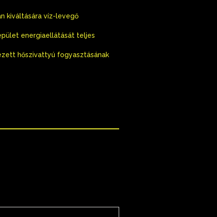
n kiváltására víz-levegő
épület energiaellátását teljes
vezett hőszivattyú fogyasztásának