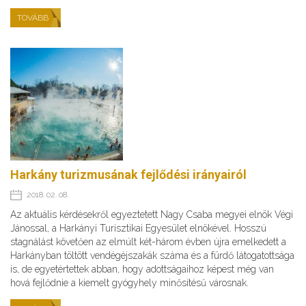
TOVÁBB
Harkány turizmusának fejlődési irányairól
2018. 02. 08.
Az aktuális kérdésekről egyeztetett Nagy Csaba megyei elnök Végi
Jánossal, a Harkányi Turisztikai Egyesület elnökével. Hosszú
stagnálást követően az elmúlt két-három évben újra emelkedett a
Harkányban töltött vendégéjszakák száma és a fürdő látogatottsága
is, de egyetértettek abban, hogy adottságaihoz képest még van
hová fejlődnie a kiemelt gyógyhely minősítésű városnak.