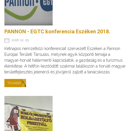
PANNON - EGTC konferencia Eszéken 2018.
2018. 02. 05.
Kétnapos nemzetközi konferenciát szervezett Eszéken a Pannon
Európai Területi Társulás, melynek egyik központi témája a
magyar-horvát határmenti kapcsolatok, a gazdaság és a turizmus
élénkítése. A hétfőn kezdődött szakmai találkozón a horvát-magyar
területfejlesztés jelenéről és jövőjéről zajlott a tanácskozás.
TOVÁBB