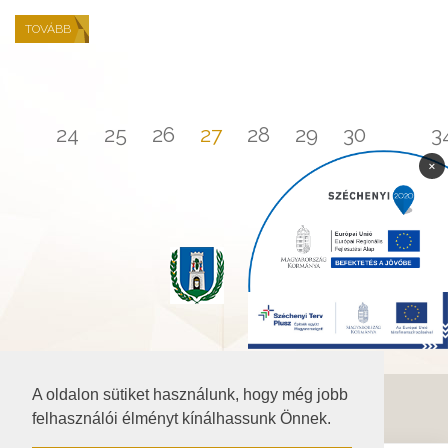
TOVÁBB
...
24
25
26
27
28
29
30
...
3
×
A oldalon sütiket használunk, hogy még jobb
©2026 Baranya.hu
felhasználói élményt kínálhassunk Önnek.
Akadálymentesítési nyilatkozat