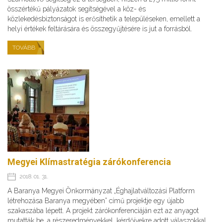
összértékű pályázatok segítségével a köz- és
közlekedésbiztonságot is erősíthetik a településeken, emellett a
helyi értékek feltárására és összegyűjtésére is jut a forrásból.
TOVÁBB
Megyei Klímastratégia zárókonferencia
2018. 01. 31.
A Baranya Megyei Önkormányzat „Éghajlatváltozási Platform
létrehozása Baranya megyében” című projektje egy újabb
szakaszába lépett. A projekt zárókonferenciáján ezt az anyagot
mutatták be, a részeredményekkel, kérdőívekre adott válaszokkal,