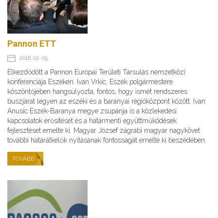
Pannon ETT
2018. 02. 05.
Elkezdődött a Pannon Európai Területi Társulás nemzetközi
konferenciája Eszéken. Ivan Vrkic, Eszék polgármestere
köszöntőjében hangsúlyozta, fontos, hogy ismét rendszeres
buszjárat legyen az eszéki és a baranyai régióközpont között. Ivan
Anusic Eszék-Baranya megye zsupánja is a közlekedési
kapcsolatok erősítését és a határmenti együttműködések
fejlesztését emelte ki. Magyar József zágrábi magyar nagykövet
további határátkelők nyitásának fontosságát emelte ki beszédében.
TOVÁBB