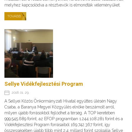
melyhez kapcsolódva a résztvevők is elmondták véleményüket.
TOVÁBB
Sellye Vidékfejlesztési Program
2018. 01. 29.
A Sellyei Közös Önkormányzati Hivatal együttes ülésén Nagy
Csaba, a Baranya Megyei Közgyűlés elnöke beszámolt arról,
milyen újabb forrásokból fejlődhet a térség. A TOP keretében
999.545.689 forint, az EFOP programban 1.244.108.281 forint és a
Vidékfejlesztési Program forrásaiból 169.742.367 forint, így
összességében újabb több mint 2,4 millard forint szolgálja Sellye