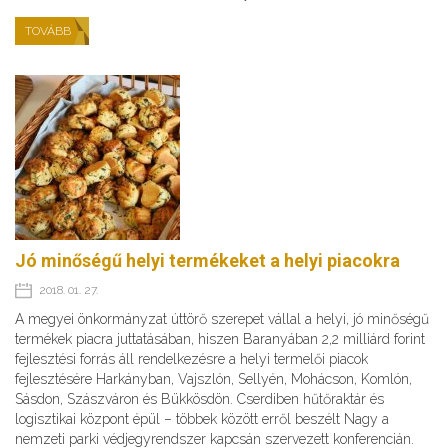
TOVÁBB
Jó minőségű helyi termékeket a helyi piacokra
2018. 01. 27.
A megyei önkormányzat úttörő szerepet vállal a helyi, jó minőségű
termékek piacra juttatásában, hiszen Baranyában 2,2 milliárd forint
fejlesztési forrás áll rendelkezésre a helyi termelői piacok
fejlesztésére Harkányban, Vajszlón, Sellyén, Mohácson, Komlón,
Sásdon, Szászváron és Bükkösdön. Cserdiben hűtőraktár és
logisztikai központ épül – többek között erről beszélt Nagy a
nemzeti parki védjegyrendszer kapcsán szervezett konferencián.