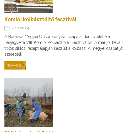
Komlói kolbásztöltő fesztivál
2018. 02. 04.
A Baranya Megyei Önkormányzat csapata idén is letette a
névjegyét a VIII. Komlói Kolbásztöltő Fesztiválon. A már jól bevált
titkos siklósi recept alapján készült a kolbász. A megyei csapat jól
szerepelt.
TOVÁBB