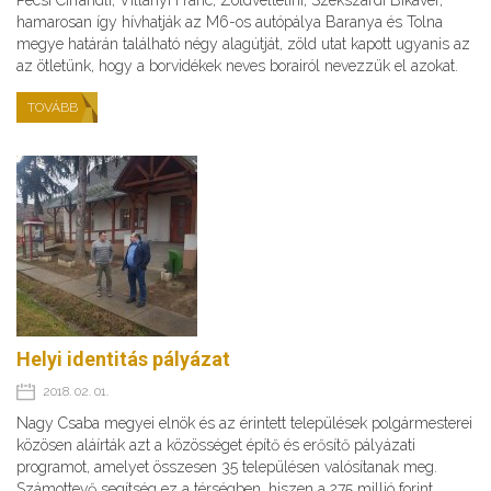
Pécsi Cirfandli, Villányi Franc, Zöldveltelini, Szekszárdi Bikavér,
hamarosan így hívhatják az M6-os autópálya Baranya és Tolna
megye határán található négy alagútját, zöld utat kapott ugyanis az
az ötletünk, hogy a borvidékek neves borairól nevezzük el azokat.
TOVÁBB
Helyi identitás pályázat
2018. 02. 01.
Nagy Csaba megyei elnök és az érintett települések polgármesterei
közösen aláírták azt a közösséget építő és erősítő pályázati
programot, amelyet összesen 35 településen valósítanak meg.
Számottevő segítség ez a térségben, hiszen a 275 millió forint