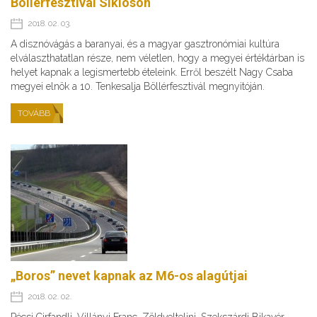
Böllérfesztivál Siklóson
2018. 02. 03.
A disznóvágás a baranyai, és a magyar gasztronómiai kultúra
elválaszthatatlan része, nem véletlen, hogy a megyei értéktárban is
helyet kapnak a legismertebb ételeink. Erről beszélt Nagy Csaba
megyei elnök a 10. Tenkesalja Böllérfesztivál megnyitóján.
TOVÁBB
„Boros” nevet kapnak az M6-os alagútjai
2018. 02. 02.