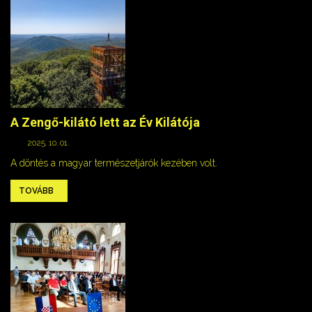
A Zengő-kilátó lett az Év Kilátója
2025. 10. 01.
A döntés a magyar természetjárók kezében volt.
TOVÁBB