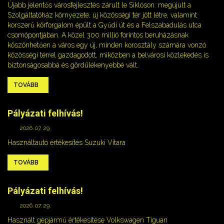
Újabb jelentős városfejlesztés zárult le Siklóson: megújult a
Szolgáltatóház környezete, új közösségi tér jött létre, valamint
korszerű körforgalom épült a Gyűdi út és a Felszabadulás utca
csomópontjában. A közel 300 millió forintos beruházásnak
köszönhetően a város egy új, minden korosztály számára vonzó
közösségi térrel gazdagodott, miközben a belvárosi közlekedés is
biztonságosabbá és gördülékenyebbé vált.
TOVÁBB
Pályázati felhívás!
2026. 07. 29.
Használtautó értékesítés Suzuki Vitara
TOVÁBB
Pályázati felhívás!
2026. 07. 29.
Használt gépjármű értékesítése Volkswagen Tiguan