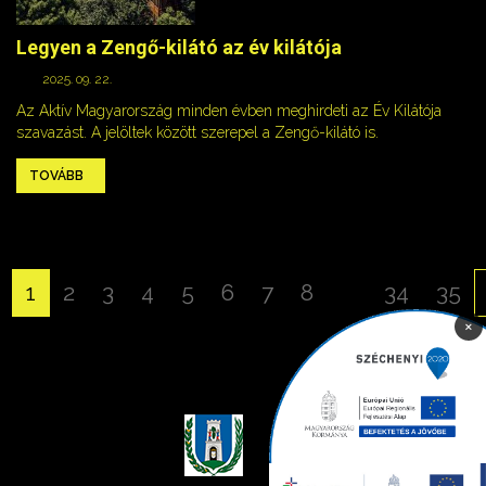
Legyen a Zengő-kilátó az év kilátója
2025. 09. 22.
Az Aktív Magyarország minden évben meghirdeti az Év Kilátója
szavazást. A jelöltek között szerepel a Zengő-kilátó is.
TOVÁBB
1
2
3
4
5
6
7
8
...
34
35
×