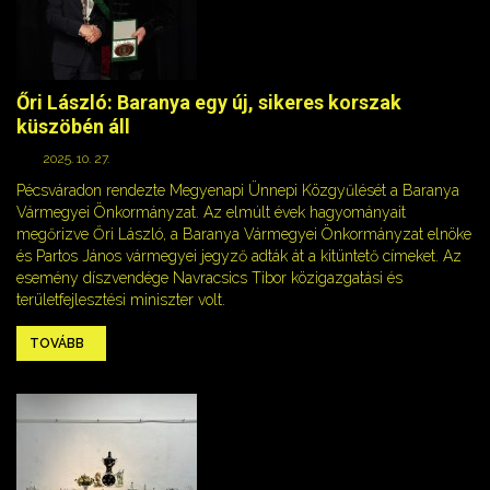
Őri László: Baranya egy új, sikeres korszak
küszöbén áll
2025. 10. 27.
Pécsváradon rendezte Megyenapi Ünnepi Közgyűlését a Baranya
Vármegyei Önkormányzat. Az elmúlt évek hagyományait
megőrizve Őri László, a Baranya Vármegyei Önkormányzat elnöke
és Partos János vármegyei jegyző adták át a kitüntető címeket. Az
esemény díszvendége Navracsics Tibor közigazgatási és
területfejlesztési miniszter volt.
TOVÁBB