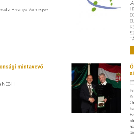
„
H
ülését a Baranya Vármegyei
E
E
K
S
T
tonsági mintavevő
Ő
s
 a NÉBIH
Pé
Kö
Ön
ha
B
el
ad
dí