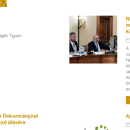
B
N
m
K
wagen Tiguan
A
cs
Na
kö
vá
ko
ön
er
i Önkormányzat
A
ző ülésére