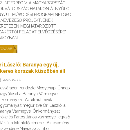
AZ INTERREG V-A MAGYARORSZÁG-
ORVÁTORSZÁG HATÁRON ÁTNYÚLÓ
GYÜTTMŰKÖDÉSI PROGRAM NETGEO
LNEVEZÉSŰ PROJEKTJÉNEK
ERETÉBEN MEGHATÁROZOTT
ZAKÉRTŐI FELADAT ELVÉGZÉSÉRE”
ÁRGYBAN
TOVÁBB
ri László: Baranya egy új,
ikeres korszak küszöbén áll
2025. 10. 27.
csváradon rendezte Megyenapi Ünnepi
zgyűlését a Baranya Vármegyei
kormányzat. Az elmúlt évek
gyományait megőrizve Őri László, a
aranya Vármegyei Önkormányzat
nöke és Partos János vármegyei jegyző
ták át a kitüntető címeket. Az esemény
szvendége Navracsics Tibor