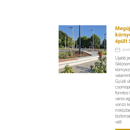
Megúj
körny
épült 
2026.
Újabb je
Siklóson
környeze
valamint
Gyűdi ú
csomópo
forinto
város e
vonzó kö
miközbe
biztons
vált.