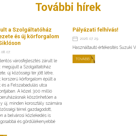
További hírek
ult a Szolgáltatóház
Pályázati felhívás!
ezete és új körforgalom
2026. 07. 29.
Siklóson
Használtautó értékesítés Suzuki V
 08. 07.
TOVÁBB
lentős városfejlesztés zárult le
: megújult a Szolgáltatóház
te, új közösségi tér jött létre,
 korszerű körforgalom épült a
t és a Felszabadulás utca
ntjában. A közel 300 millió
s beruházásnak köszönhetően a
gy új, minden korosztály számára
zösségi térrel gazdagodott,
n a belvárosi közlekedés is
ágosabbá és gördülékenyebbé