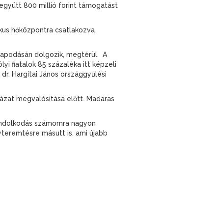
 együtt 800 millió forint támogatást
ikus hőközpontra csatlakozva
rapodásán dolgozik, megtérül. A
i fiatalok 85 százaléka itt képzeli
 dr. Hargitai János országgyűlési
ázat megvalósítása előtt. Madaras
 gondolkodás számomra nagyon
yteremtésre másutt is. ami újabb