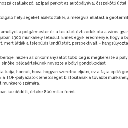
a hozzá csatlakozó, az ipari parkot az autópályával összekötő úttal
olgáló helyiségeket alakítottak ki, a melegvíz ellátást a geoterm
amellyel a polgármester és a testület évtizedek óta a város gya
kjában 1300 munkahely létesült. Ennek egyik eredménye, hogy a bóly
rt, mert látják a település lendületét, perspektíváit – hangsúlyozta
 bérlője, hiszen az önkormányzatot több cég is megkereste a pály
s elnöke példaértékűnek nevezte a bólyi gondolkodást
a tudja, honnét, hova, hogyan szeretne eljutni, ez a fajta építő
ogy a TOP-pályázatok lehetőséget biztosítanak a további munkahel
t munkaerő számára.
ban kezdődött, értéke 800 millió forint.