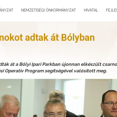
ÁNYZAT
NEMZETISÉGI ÖNKORMÁNYZAT
HIVATAL
FEJLE
okot adtak át Bólyban
ták át a Bólyi Ipari Parkban újonnan elkészült csarno
ési Operatív Program segítségével valósított meg.