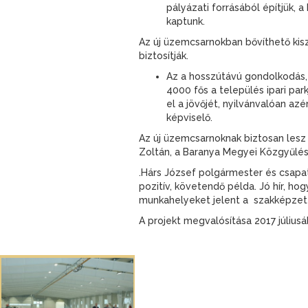
pályázati forrásából építjük, 
kaptunk.
Az új üzemcsarnokban bővíthető kisz
biztosítják.
Az a hosszútávú gondolkodás, 
4000 fős a település ipari par
el a jövőjét, nyilvánvalóan azé
képviselő.
Az új üzemcsarnoknak biztosan lesz
Zoltán, a Baranya Megyei Közgyűlé
.Hárs József polgármester és csapat
pozitív, követendő példa. Jó hír, h
munkahelyeket jelent a szakképzet
A projekt megvalósítása 2017 júliusá