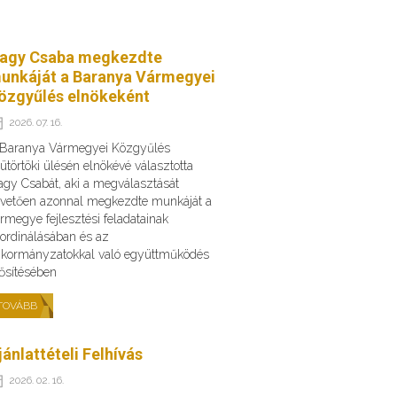
agy Csaba megkezdte
unkáját a Baranya Vármegyei
özgyűlés elnökeként
2026. 07. 16.
 Baranya Vármegyei Közgyűlés
ütörtöki ülésén elnökévé választotta
gy Csabát, aki a megválasztását
vetően azonnal megkezdte munkáját a
rmegye fejlesztési feladatainak
ordinálásában és az
kormányzatokkal való együttműködés
ősítésében
TOVÁBB
jánlattételi Felhívás
2026. 02. 16.