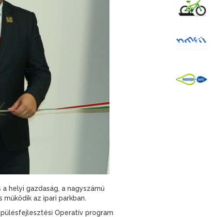
K
B
P
 a helyi gazdaság, a nagyszámú
 működik az ipari parkban.
pülésfejlesztési Operatív program