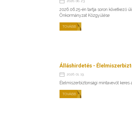
2026. 06. 23.
2026.06.25-én tartja soron következő 
Önkormányzat Közgyűlése
TOVÁBB
Álláshirdetés - Élelmiszerbiz
2026. 01. 19.
Élelmiszerbiztonsági mintavevőt keres
TOVÁBB