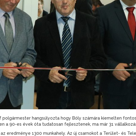
 polgármester hangsúlyozta hogy Bóly számára kiemelten fontos
n a 90-es évek óta tudatosan fejlesztenek, ma már 31 vállalkozás
 az eredménye 1300 munkahely. Az új csarnokot a Terület- és Tele