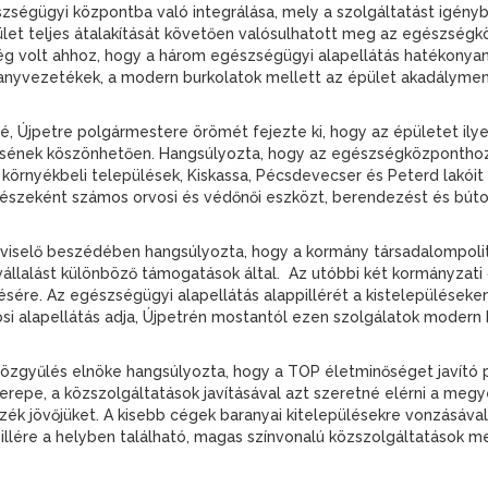
zségügyi központba való integrálása, mely a szolgáltatást igényb
t teljes átalakítását követően valósulhatott meg az egészségköz
ég volt ahhoz, hogy a három egészségügyi alapellátás hatékonyan 
illanyvezetékek, a modern burkolatok mellett az épület akadályme
, Újpetre polgármestere örömét fejezte ki, hogy az épületet ilye
tésének köszönhetően. Hangsúlyozta, hogy az egészségközponthoz
környékbeli települések, Kiskassa, Pécsdevecser és Peterd lakóit i
 részeként számos orvosi és védőnői eszközt, berendezést és bút
képviselő beszédében hangsúlyozta, hogy a kormány társadalompoli
vállalást különböző támogatások által. Az utóbbi két kormányzati 
ére. Az egészségügyi alapellátás alappillérét a kistelepüléseken
osi alapellátás adja, Újpetrén mostantól ezen szolgálatok modern 
özgyűlés elnöke hangsúlyozta, hogy a TOP életminőséget javító 
pe, a közszolgáltatások javításával azt szeretné elérni a megy
zék jövőjüket. A kisebb cégek baranyai kitelepülésekre vonzásával 
pillére a helyben található, magas színvonalú közszolgáltatások m