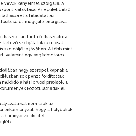
e vevők kényelmét szolgálja. A
pont kialakítása. Az épület belső
láthassa el a feladatát az
ntesítése és megújuló energiával
n hasznosan tudta felhasználni a
 tartozó szolgálatok nem csak
s szolgálják a jövőben. A több mint
ort, valamint egy segédmotoros
tikájában nagy szerepet kapnak a
ciklusban sok pénzt fordítottak
 működő a házi orvosi praxisok, a
körülmények között láthatják el
pályázatainak nem csak az
ei önkormányzat, hogy a helybéliek
a baranyai vidéki élet
egléte.