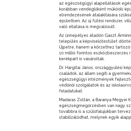
az egészségügyi alapellátások egés
korábban vendéglőként működő épüle
elrendezésének átalakítására szüks
épületben. Az új fűtési rendszer, v
való ellátása is megvalósult.
Az ünnepélyes átadón Gaszt Árminné
település a képviselőtestület dön
Újpetre, hanem a körzethez tartozó 
10 millió forintos eszközbeszerzés
kerékpárt is vásároltak.
Dr. Hargitai János, országgyűlési 
családok, az állam segíti a gyermek
egészségügyi intézmények fejlesztés
védőnői szolgálatok és az iskolaorv
feladatukat.
Madaras Zoltán, a Baranya Megyei K
egészségmegőrzésben van nagy szere
továbbra is a szülőfalujukban tervez
stabilizálódhat, melynek egyik alap