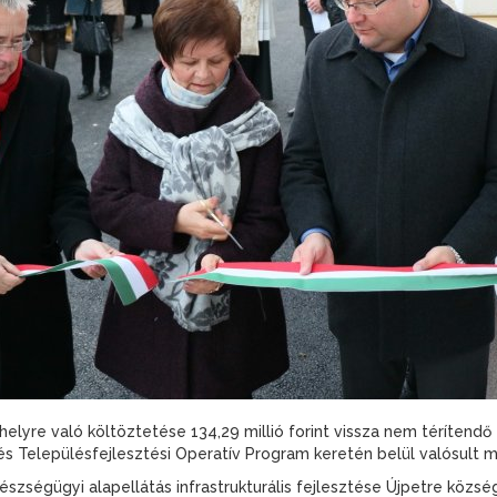
elyre való költöztetése 134,29 millió forint vissza nem térítendő
és Településfejlesztési Operatív Program keretén belül valósult 
zségügyi alapellátás infrastrukturális fejlesztése Újpetre közsé