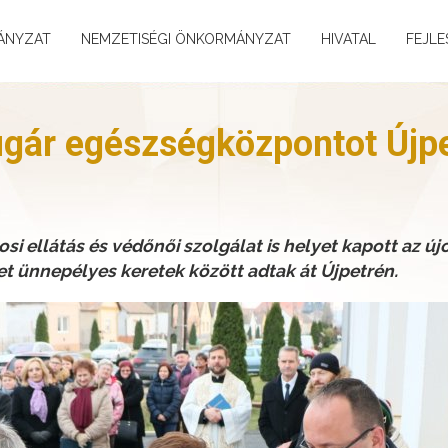
ÁNYZAT
NEMZETISÉGI ÖNKORMÁNYZAT
HIVATAL
FEJLE
gár egészségközpontot Újp
osi ellátás és védőnői szolgálat is helyet kapott az ú
 ünnepélyes keretek között adtak át Újpetrén.