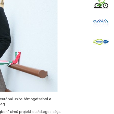
K
B
P
 európai uniós támogatásból a
meg.
gben” című projekt elsődleges célja