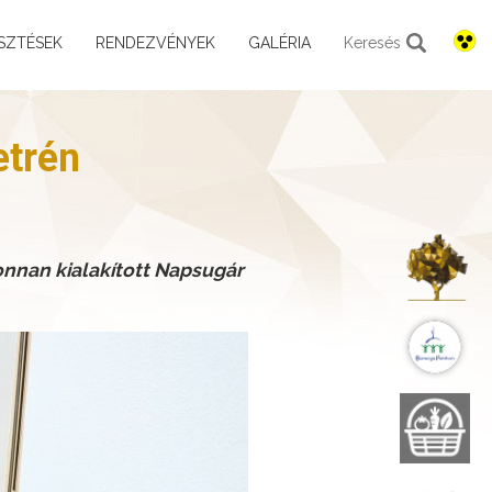
SZTÉSEK
RENDEZVÉNYEK
GALÉRIA
Keresés
etrén
K
jonnan kialakított Napsugár
B
B