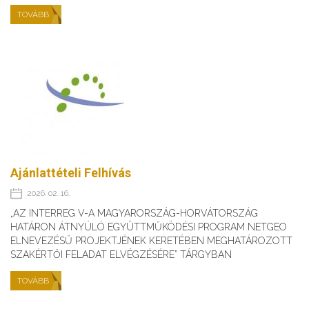
TOVÁBB
Ajánlattételi Felhívás
2026. 02. 16.
„AZ INTERREG V-A MAGYARORSZÁG-HORVÁTORSZÁG
HATÁRON ÁTNYÚLÓ EGYÜTTMŰKÖDÉSI PROGRAM NETGEO
ELNEVEZÉSŰ PROJEKTJÉNEK KERETÉBEN MEGHATÁROZOTT
SZAKÉRTŐI FELADAT ELVÉGZÉSÉRE” TÁRGYBAN
TOVÁBB