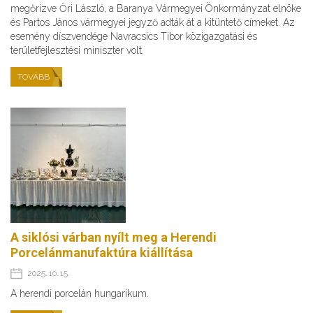
megőrizve Őri László, a Baranya Vármegyei Önkormányzat elnöke
és Partos János vármegyei jegyző adták át a kitüntető címeket. Az
esemény díszvendége Navracsics Tibor közigazgatási és
területfejlesztési miniszter volt.
TOVÁBB
A siklósi várban nyílt meg a Herendi
Porcelánmanufaktúra kiállítása
2025. 10. 15.
A herendi porcelán hungarikum.