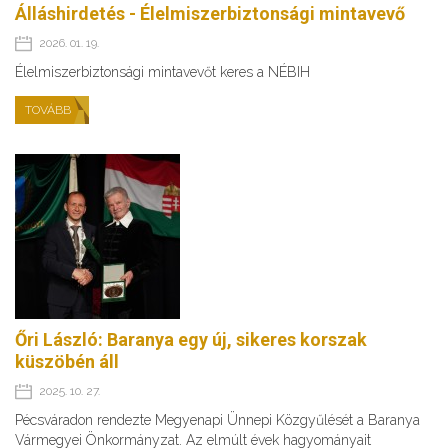
Álláshirdetés - Élelmiszerbiztonsági mintavevő
2026. 01. 19.
Élelmiszerbiztonsági mintavevőt keres a NÉBIH
TOVÁBB
Őri László: Baranya egy új, sikeres korszak
küszöbén áll
2025. 10. 27.
Pécsváradon rendezte Megyenapi Ünnepi Közgyűlését a Baranya
Vármegyei Önkormányzat. Az elmúlt évek hagyományait