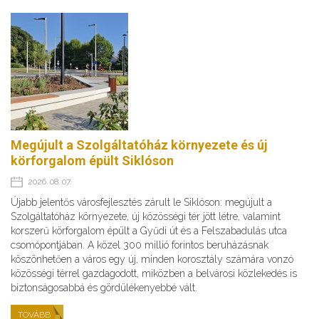
Megújult a Szolgáltatóház környezete és új
körforgalom épült Siklóson
2026. 08. 07.
Újabb jelentős városfejlesztés zárult le Siklóson: megújult a
Szolgáltatóház környezete, új közösségi tér jött létre, valamint
korszerű körforgalom épült a Gyűdi út és a Felszabadulás utca
csomópontjában. A közel 300 millió forintos beruházásnak
köszönhetően a város egy új, minden korosztály számára vonzó
közösségi térrel gazdagodott, miközben a belvárosi közlekedés is
biztonságosabbá és gördülékenyebbé vált.
TOVÁBB