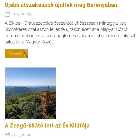
Újabb útszakaszok újultak meg Baranyában.
2025. 10. 03.
A Siklós - Drávaszabolcs összekötő út összesen mintegy 2,720
kilométeres szakaszon teljes felújításon esett át a Magyar Közút
beruházásában, és a pécsi agglomerációban is több fontos szakaszt
újított fel a Magyar Közút.
TOVÁBB
A Zengő-kilátó lett az Év Kilátója
2025. 10. 01.