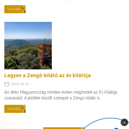
TOVÁBB
Legyen a Zengő-kilátó az év kilátója
2025. 09. 22.
Az Aktív Magyarország minden évben meghirdeti az Év Kilátója
szavazást. A jelöltek között szerepel a Zengő-kilátó is.
TOVÁBB
×