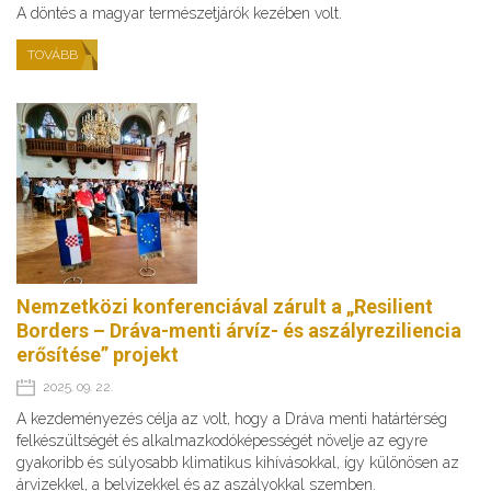
A döntés a magyar természetjárók kezében volt.
TOVÁBB
Nemzetközi konferenciával zárult a „Resilient
Borders – Dráva-menti árvíz- és aszályreziliencia
erősítése” projekt
2025. 09. 22.
A kezdeményezés célja az volt, hogy a Dráva menti határtérség
felkészültségét és alkalmazkodóképességét növelje az egyre
gyakoribb és súlyosabb klimatikus kihívásokkal, így különösen az
árvizekkel, a belvizekkel és az aszályokkal szemben.