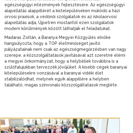
egészségügyi intézmények fejlesztésére. Az egészségügyi
alapellátás alappillérét a kistelepüléseken működő a házi
orvosi praxisok, a védőnői szolgálatok és az iskolaorvosi
alapellátás adja, Újpetrén mostantól ezen szolgálatok
modern körülmények között láthatják el feladatukat.
Madaras Zoltán, a Baranya Megyei Közgyűlés elnöke
hangsúlyozta, hogy a TOP életminőséget javító
pályázatainak nem csak az egészségmegőrzésben van nagy
szerepe, a közszolgáltatások javításával azt szeretné elérni
a megyei önkormányzat, hogy a helybéliek továbbra is a
szülőfalujukban tervezzék jövőjüket. A kisebb cégek baranyai
kitelepülésekre vonzásával a baranyai vidéki élet
stabilizálódhat, melynek egyik alappillére a helyben
található, magas színvonalú közszolgáltatások megléte.