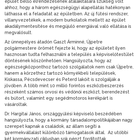
épület belső elrendezésének átalakítására szükség volt
ahhoz, hogy a három egészségügyi alapellátás hatékonyan
láthassa el a feladatát az épületben. Az új fűtési rendszer,
villanyvezetékek, a modern burkolatok mellett az épület
akadálymentesítése és megújuló energiával való ellátása is
megvalósult.
Az ünnepélyes átadón Gaszt Árminné, Újpetre
polgármestere örömét fejezte ki, hogy az épületet ilyen
hasznosan tudta felhasználni a település a képviselőtestület
döntésének köszönhetően. Hangsúlyozta, hogy az
egészségközponthoz tartozó szolgálatok nem csak Újpetre,
hanem a körzethez tartozó környékbeli települések,
Kiskassa, Pécsdevecser és Peterd lakóit is szolgálják a
jövőben. A több mint 10 millió forintos eszközbeszerzés
részeként számos orvosi és védőnői eszközt, berendezést
és bútort, valamint egy segédmotoros kerékpárt is
vásároltak.
Dr. Hargitai János, országgyűlési képviselő beszédében
hangsúlyozta, hogy a kormány társadalompolitikájában nagy
szerepet kapnak a családok, az állam segíti a
gyermekvállalást különböző támogatások által. Az utóbbi
két kormányzati ciklusban sok pénzt fordítottak