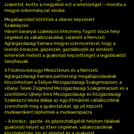
szakértőt, kivitte a megyéből ezt a lehetőséget – mondta a
megyei önkormányzat elnöke.
Megállapodást kötöttek a sikeres képzésért
Szakképzés
Három baranyai szakképző intézmény fogott össze helyi
cégekkel és vállalkozásokkal, valamint a Nemzeti
Agrárgazdasági Kamara megyei szervezetével, hogy a
leendő borászok, gépészek, gazdálkodók az elméleti
ismeretek mellett a gyakorlati képzettséget a legjobbaktól
tanulhassák.
A Földművelésügyi Minisztérium és a Nemzeti
Agrárgazdasági Kamara partnerségi megállapodásának
köszönhetően a Sellyei Mezőgazdasági Szakgimnázium, a
villányi Teleki Zsigmond Mezőgazdasági Szakgimnázium és a
szentlőrinci Ujhelyi Imre Mezőgazdasági és Közgazdasági
Szakképző Iskola diákjai az együttműködő vállalkozóknál
szerezhetik meg a gyakorlatukat, így jól képzett
munkaerőként léphetnek a munkaerőpiacra.
– A borász-, gazda- és gépészhallgatók helyben találnak
gyakorlati helyet az itteni cégeknek, vállakozásoknak
köszönhetően, így az elmélet és a gyakorlat