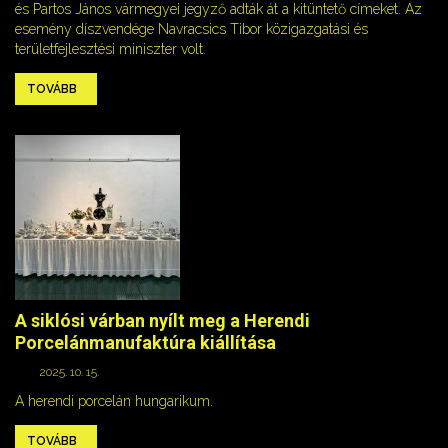
és Partos János vármegyei jegyző adták át a kitüntető címeket. Az
esemény díszvendége Navracsics Tibor közigazgatási és
területfejlesztési miniszter volt.
TOVÁBB
A siklósi várban nyílt meg a Herendi
Porcelánmanufaktúra kiállítása
2025. 10. 15.
A herendi porcelán hungarikum.
TOVÁBB