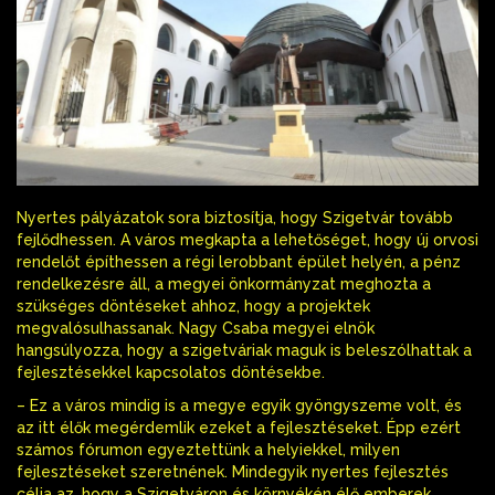
Nyertes pályázatok sora biztosítja, hogy Szigetvár tovább
fejlődhessen. A város megkapta a lehetőséget, hogy új orvosi
rendelőt építhessen a régi lerobbant épület helyén, a pénz
rendelkezésre áll, a megyei önkormányzat meghozta a
szükséges döntéseket ahhoz, hogy a projektek
megvalósulhassanak. Nagy Csaba megyei elnök
hangsúlyozza, hogy a szigetváriak maguk is beleszólhattak a
fejlesztésekkel kapcsolatos döntésekbe.
– Ez a város mindig is a megye egyik gyöngyszeme volt, és
az itt élők megérdemlik ezeket a fejlesztéseket. Épp ezért
számos fórumon egyeztettünk a helyiekkel, milyen
fejlesztéseket szeretnének. Mindegyik nyertes fejlesztés
célja az, hogy a Szigetváron és környékén élő emberek