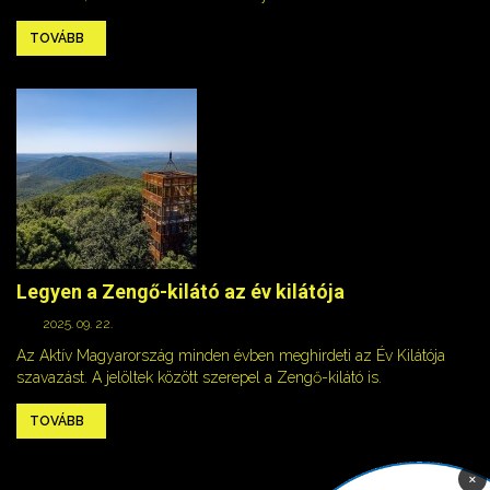
TOVÁBB
Legyen a Zengő-kilátó az év kilátója
2025. 09. 22.
Az Aktív Magyarország minden évben meghirdeti az Év Kilátója
szavazást. A jelöltek között szerepel a Zengő-kilátó is.
TOVÁBB
×