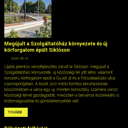
Megújult a Szolgáltatóház környezete és új
körforgalom épült Siklóson
2026. 08. 07.
Újabb jelentős városfejlesztés zárult le Siklóson: megújult a
Szolgáltatóház környezete, új közösségi tér jött létre, valamint
korszerű körforgalom épült a Gyűdi út és a Felszabadulás utca
csomópontjában. A közel 300 millió forintos beruházásnak
köszönhetően a város egy új, minden korosztály számára vonzó
közösségi térrel gazdagodott, miközben a belvárosi közlekedés is
biztonságosabbá és gördülékenyebbé vált.
TOVÁBB