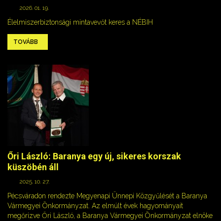
2026. 01. 19.
Élelmiszerbiztonsági mintavevőt keres a NÉBIH
TOVÁBB
Őri László: Baranya egy új, sikeres korszak
küszöbén áll
2025. 10. 27.
Pécsváradon rendezte Megyenapi Ünnepi Közgyűlését a Baranya
Vármegyei Önkormányzat. Az elmúlt évek hagyományait
megőrizve Őri László, a Baranya Vármegyei Önkormányzat elnöke