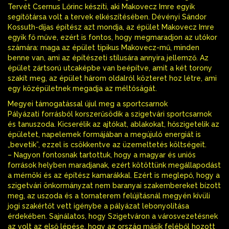
Tervét Csernus Lőrinc készíti, aki Makovecz Imre egyik
segítőtársa volt a tervek elkészítésében. Dévényi Sándor
Kossuth-díjas építész azt mondja, az épület Makovecz Imre
egyik fő műve, ezért is fontos, hogy megmaradjon az utókor
számára: maga az épület tipikus Makovecz-mű, minden
benne van, ami az építészeti stílusára annyira jellemző. Az
épület zártsorú utcaképbe van beépítve, amit a két torony
szakít meg, az épület három oldalról közteret hoz létre, ami
egy középületnek megadja az méltóságát.
Megyei támogatással újul meg a sportcsarnok
Pályázati forrásból korszerűsödik a szigetvári sportcsarnok
és tanuszoda. Kicserélik az ajtókat, ablakokat, hőszigetelik az
épületet, napelemek formájában a megújuló energiát is
„bevetik”, ezzel is csökkentve az üzemeltetés költségeit.
– Nagyon fontosnak tartottuk, hogy a magyar és uniós
források helyben maradjanak, ezért kötöttünk megállapodást
a mérnöki és az építész kamarákkal. Ezért is meglepő, hogy a
szigetvári önkormányzat nem baranyai szakembereket bízott
meg, az uszoda és a tornaterem felújításnál megyén kívüli
jogi szakértőt vett igénybe a pályázat lebonyolítása
érdekében. Sajnálatos, hogy Szigetváron a városvezetésnek
az volt az első lépése, hogy az ország másik feléből hozott