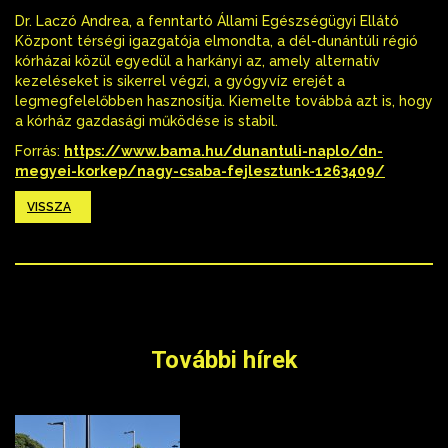
Dr. Laczó Andrea, a fenntartó Állami Egészségügyi Ellátó
Központ térségi igazgatója elmondta, a dél-dunántúli régió
kórházai közül egyedül a harkányi az, amely alternatív
kezeléseket is sikerrel végzi, a gyógyvíz erejét a
legmegfelelőbben hasznosítja. Kiemelte továbbá azt is, hogy
a kórház gazdasági működése is stabil.
Forrás:
https://www.bama.hu/dunantuli-naplo/dn-
megyei-korkep/nagy-csaba-fejlesztunk-1263409/
VISSZA
További hírek