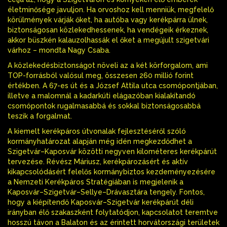
életminősége javuljon. Ha orvoshoz kell menniük, megfelelő
körülmények várják őket, ha autóba vagy kerékpárra ülnek,
biztonságosan közlekedhessenek, ha vendégeik érkeznek,
akkor büszkén kalauzolhassák el őket a megújult szigetvári
várhoz – mondta Nagy Csaba.
A közlekedésbiztonságot növeli az a két körforgalom, ami
TOP-forrásból valósul meg, összesen 260 millió forint
értékben. A 67-es út és a József Attila utca csomópontjában,
illetve a malomnál a kadarkúti elágazóban kialakítandó
csomópontok rugalmasabbá és sokkal biztonságosabbá
teszik a forgalmat.
A kiemelt kerékpáros útvonalak fejlesztéséről szóló
kormányhatározat alapján még idén megkezdődhet a
Szigetvár–Kaposvár közötti negyven kilométeres kerékpárút
tervezése. Révész Máriusz, kerékpározásért és aktív
kikapcsolódásért felelős kormánybiztos kezdeményezésére
a Nemzeti Kerékpáros Stratégiában is megjelenik a
Kaposvár–Szigetvár–Sellye–Drávasztára tengely. Fontos,
hogy a kiépítendő Kaposvár–Szigetvár kerékpárút déli
irányban élő szakaszként folytatódjon, kapcsolatot teremtve
hosszú távon a Balaton és az érintett horvátországi területek