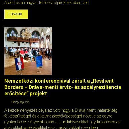
A döntés a magyar természetjárók kezében volt.
TOVÁBB
Nemzetközi konferenciával zárult a „Resilient
Borders – Dráva-menti árvíz- és aszályreziliencia
erősítése” projekt
2025. 09. 22.
A kezdeményezés célja az volt, hogy a Dráva menti határtérség
felkészültségét és alkalmazkodóképességét növelje az egyre
gyakoribb és súlyosabb klimatikus kihívásokkal, így különösen az
árvizekkel, a belvizekkel és az aszályokkal szemben.