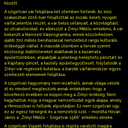
között.
A szigetvári vár felújítása két ütemben történik. Az első
szakaszban 2016-ban felújították az északi, keleti, nyugati
várfal jelentős részét, a vár belső sétányait, a közvilágítást,
az utcabútorokat, és elkészült a Zrínyi Miklós-emlékmű. A vár
bekerült a Nemzeti Várprogramba, ennek köszönhetően
újabb 700 milliós beruházással nemzetközi rangú kulturális
örökséggé válhat. A második ütemben a tervek szerint
közösségi, kiállítótereket alakítanak ki a kazamata
épülettömbben, átalakítják a jelenlegi beléptető pénztárt és
a Kapitány-pincét, a kastély épületegyüttesét, folytatódik a
Zrínyi-vár régészeti kutatása, a barokk várfalrendszer egyes
szerkezeti elemeinek felújítása.
A szigetvári hagyomány nem lezárható, annak világa velünk
él és mindent megteszünk annak érdekében, hogy a
következő években se kopjon meg a Zrínyi-örökség. Nem
hagyhattuk, hogy a magyar nemzettudat egyik alapja, amely
a Himnuszban is feltűnik, elporladjon. Ez nem szigetvári ügy,
ez az egész térségről és a nemzetről szól. – mondta Hóvári
János a „Zrínyi Miklós – Szigetvár 1566” emlékév elnöke.
A szigetvári Vigadó felújítása is régóta váratott magára.