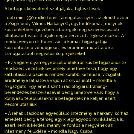
A betegek kényelmét szolgálják a fejlesztések
Több mint 350 millió forint támogatást nyert az elmúlt évben
a Zsigmondy Vilmos Harkányi Gyógyfürdőkórház, melynek
köszönhetően a jövőben a betegek még színvonalasabb
ellátásáért valósíthatják meg a tervezett fejlesztéseket. A
rendezvényen dr. Péter Iván, a kórház főigazgatója
köszöntötte a vendégeket, és örömmel mutatta be a
támogatásból megvalósuló projekteket.
– Év végére olyan egyedülálló elektronikus betegazonosító
rendszert vezetünk be, amely lehetővé teszi, hogy egy
kattintással a páciens minden korábbi kezelése, vizsgálati
eredménye láthatóvá váljon az orvos előtt – mondta a
főigazgató. Egy emelt szintű radiológiai ultrahang-
berendezés beszerzésével pedig lehetővé válik, hogy a
környező településekről a betegeknek ne kelljen ezért
Pécsre utazniuk.
– A rehabilitációban egyedülálló intézmény a harkányi kórház,
emellett pedig a térség egyik legnagyobb munkáltatója is,
ezért nem is kérdés, mennyire fontos a megyének az
intézmény fejlődése – mondta Nagy Csaba.