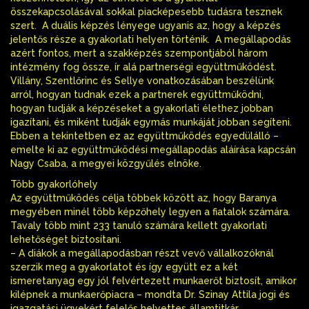
összekapcsolásával sokkal piacképesebb tudásra tesznek
szert. A duális képzés lényege ugyanis az, hogy a képzés
jelentős része a gyakorlati helyen történik. A megállapodás
azért fontos, mert a szakképzés szempontjából három
intézmény fog össze, ír alá partnerségi együttműködést.
Villány, Szentlőrinc és Sellye vonatkozásában beszélünk
arról, hogyan tudnak ezek a partnerek együttműködni,
hogyan tudják a képzéseket a gyakorlati élethez jobban
igazítani, és miként tudják egymás munkáját jobban segíteni.
Ebben a tekintetben ez az együttműködés egyedülálló –
emelte ki az együttműködési megállapodás aláírása kapcsán
Nagy Csaba, a megyei közgyűlés elnöke.
Több gyakorlóhely
Az együttműködés célja többek között az, hogy Baranya
megyében minél több képzőhely legyen a fiatalok számára.
Tavaly több mint 233 tanuló számára kellett gyakorlati
lehetőséget biztosítani.
– A diákok a megállapodásban részt vevő vállalkozóknál
szerzik meg a gyakorlatot és így együtt ez a két
ismeretanyag egy jól felvértezett munkaerőt biztosít, amikor
kilépnek a munkaerőpiacra – mondta Dr. Szinay Attila jogi és
igazgatási ügyekért felelős helyettes államtitkár.