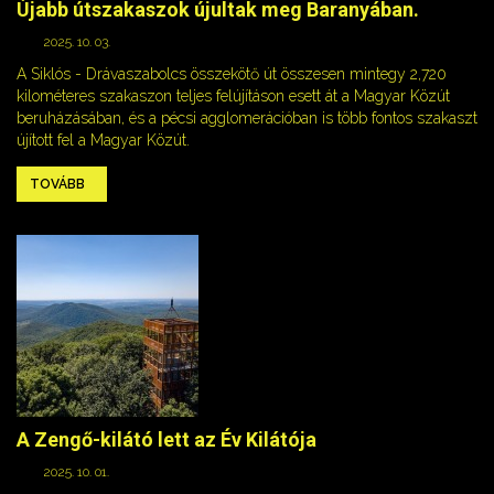
Újabb útszakaszok újultak meg Baranyában.
2025. 10. 03.
A Siklós - Drávaszabolcs összekötő út összesen mintegy 2,720
kilométeres szakaszon teljes felújításon esett át a Magyar Közút
beruházásában, és a pécsi agglomerációban is több fontos szakaszt
újított fel a Magyar Közút.
TOVÁBB
A Zengő-kilátó lett az Év Kilátója
2025. 10. 01.