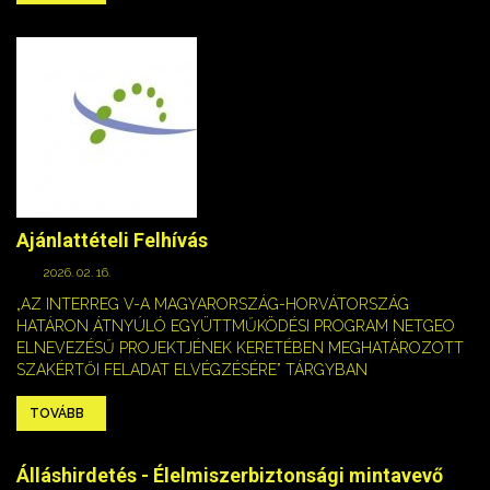
Ajánlattételi Felhívás
2026. 02. 16.
„AZ INTERREG V-A MAGYARORSZÁG-HORVÁTORSZÁG
HATÁRON ÁTNYÚLÓ EGYÜTTMŰKÖDÉSI PROGRAM NETGEO
ELNEVEZÉSŰ PROJEKTJÉNEK KERETÉBEN MEGHATÁROZOTT
SZAKÉRTŐI FELADAT ELVÉGZÉSÉRE” TÁRGYBAN
TOVÁBB
Álláshirdetés - Élelmiszerbiztonsági mintavevő