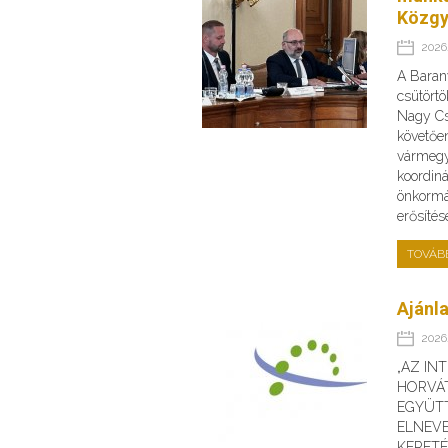
Közgy
2026.
A Baran
csütörtö
Nagy Cs
követőe
vármegye
koordin
önkormá
erősíté
TOVÁB
Ajánla
2026.
„AZ IN
HORVÁ
EGYÜT
ELNEV
KERET