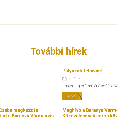
További hírek
Pályázati felhívás!
2026. 07. 29.
Használt gépjármű értékesítése 
TOVÁBB
Csaba megkezdte
Meghívó a Baranya Várm
ját a Baranya Vármegyei
Közgyűlésének soron köv