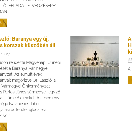
TŐI FELADAT ELVÉGZÉSÉRE”
BAN
B
szló: Baranya egy új,
A
es korszak küszöbén áll
H
k
 10. 27.
adon rendezte Megyenapi Ünnepi
ését a Baranya Vármegyei
A 
nyzat. Az elmúlt évek
nyait megőrizve Őri László, a
a Vármegyei Önkormányzat
és Partos János vármegyei jegyző
 a kitüntető címeket. Az esemény
dége Navracsics Tibor
atási és területfejlesztési
r volt.
B