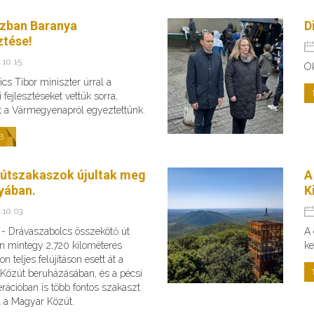
zban Baranya
D
ztése!
 10. 15.
O
cs Tibor miniszter úrral a
 fejlesztéseket vettük sorra,
t a Vármegyenapról egyeztettünk.
B
 útszakaszok újultak meg
A
yában.
K
 10. 03.
s - Drávaszabolcs összekötő út
A 
n mintegy 2,720 kilométeres
ke
n teljes felújításon esett át a
Közút beruházásában, és a pécsi
rációban is több fontos szakaszt
fel a Magyar Közút.