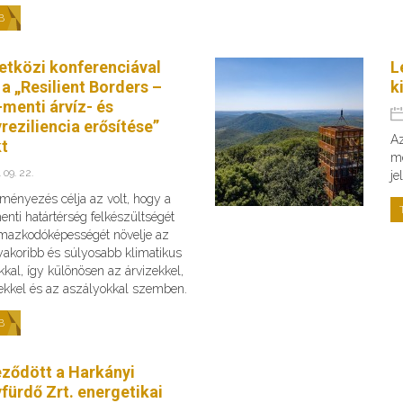
B
tközi konferenciával
L
 a „Resilient Borders –
k
menti árvíz- és
reziliencia erősítése”
Az
kt
me
 09. 22.
je
ményezés célja az volt, hogy a
nti határtérség felkészültségét
lmazkodóképességét növelje az
yakoribb és súlyosabb klimatikus
kkal, így különösen az árvizekkel,
zekkel és az aszályokkal szemben.
B
eződött a Harkányi
fürdő Zrt. energetikai