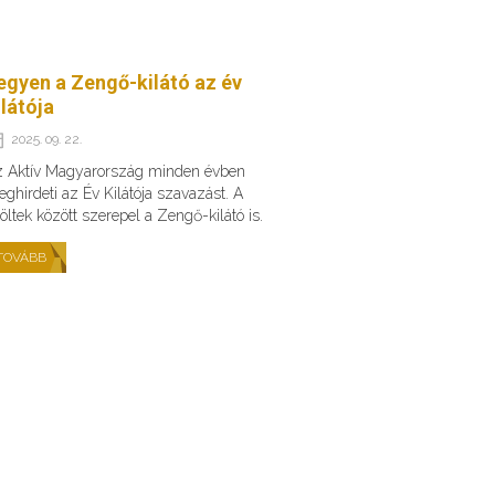
egyen a Zengő-kilátó az év
ilátója
2025. 09. 22.
 Aktív Magyarország minden évben
ghirdeti az Év Kilátója szavazást. A
löltek között szerepel a Zengő-kilátó is.
TOVÁBB