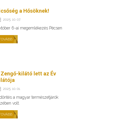
icsőség a Hősöknek!
2025. 10. 07.
któber 6-ai megemlékezés Pécsen
TOVÁBB
 Zengő-kilátó lett az Év
ilátója
2025. 10. 01.
döntés a magyar természetjárók
zében volt.
TOVÁBB