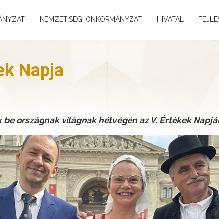
ÁNYZAT
NEMZETISÉGI ÖNKORMÁNYZAT
HIVATAL
FEJLE
ek Napja
 be országnak világnak hétvégén az V. Értékek Napjá