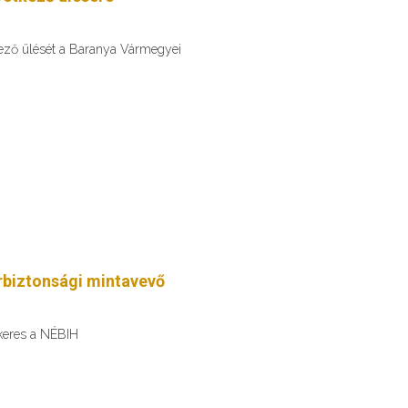
kező ülését a Baranya Vármegyei
erbiztonsági mintavevő
 keres a NÉBIH