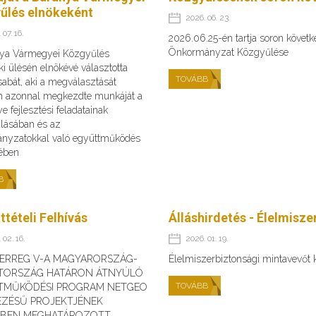
űlés elnökeként
2026. 06. 23.
 07. 16.
2026.06.25-én tartja soron követ
Önkormányzat Közgyűlése
ya Vármegyei Közgyűlés
ki ülésén elnökévé választotta
TOVÁBB
abát, aki a megválasztását
n azonnal megkezdte munkáját a
 fejlesztési feladatainak
álásában és az
nyzatokkal való együttműködés
sében
B
ttételi Felhívás
Álláshirdetés - Élelmisz
 02. 16.
2026. 01. 19.
TERREG V-A MAGYARORSZÁG-
Élelmiszerbiztonsági mintavevőt
TORSZÁG HATÁRON ÁTNYÚLÓ
TOVÁBB
TMŰKÖDÉSI PROGRAM NETGEO
EZÉSŰ PROJEKTJÉNEK
ÉBEN MEGHATÁROZOTT