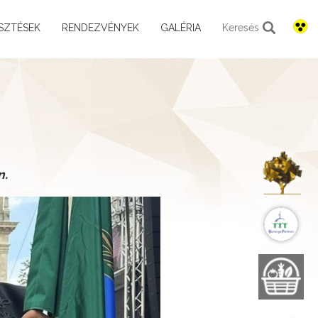
SZTÉSEK
RENDEZVÉNYEK
GALÉRIA
Keresés
K
n.
B
B