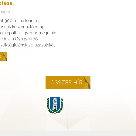
ztése.
 09. 16.
t 300 millió forintos
ásnak köszönhetően új
gia épült ki, így már megújuló
 fedezi a Gyógyfürdő
szükségletének 20 százalékát.
B
ÖSSZES HÍR