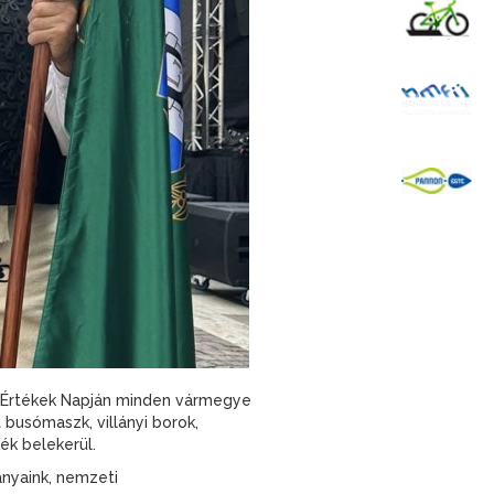
K
B
P
yar Értékek Napján minden vármegye
busómaszk, villányi borok,
ék belekerül.
nyaink, nemzeti