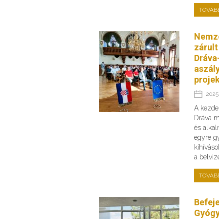
TOVÁB
Nemze
zárult
Dráva-
aszály
proje
2025.
A kezde
Dráva me
és alka
egyre g
kihíváso
a belvi
TOVÁB
Befej
Gyógy