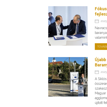
Fókus
fejles
2025.
Navracsi
baranyai
valamin
TOVÁB
Újabb
Baran
2025.
A Sikló
összese
szakaszo
Magyar 
agglome
újított 