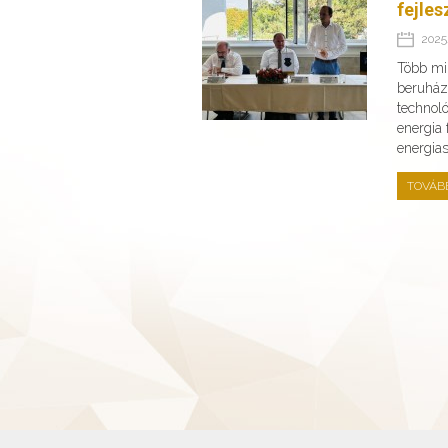
fejles
2025.
Több min
beruház
technoló
energia
energia
TOVÁB