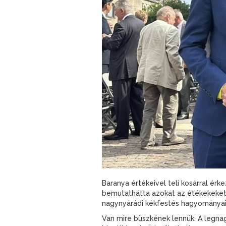
Baranya értékeivel teli kosárral érk
bemutathatta azokat az étékekeket, 
nagynyárádi kékfestés hagyományait
Van mire büszkének lennük. A legna