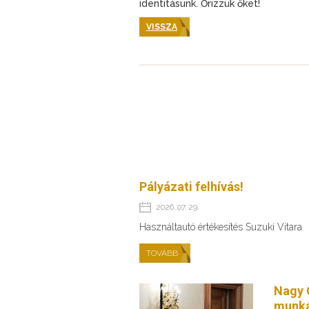
identitásunk. Őrizzük őket!
VISSZA
Pályázati felhívás!
2026. 07. 29.
Használtautó értékesítés Suzuki Vitara
TOVÁBB
Nagy 
munká