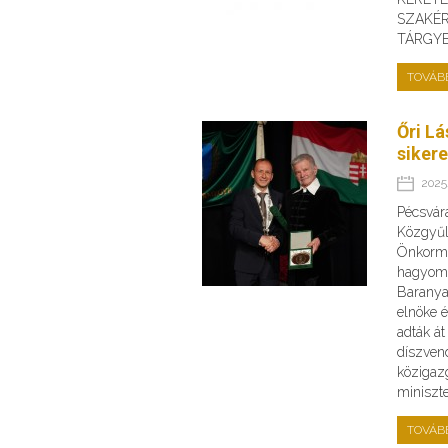
SZAKÉR
TÁRGY
TOVÁB
Őri Lá
siker
2025.
Pécsvár
Közgyűl
Önkormá
hagyomá
Barany
elnöke 
adták át
díszven
közigazg
miniszte
TOVÁB