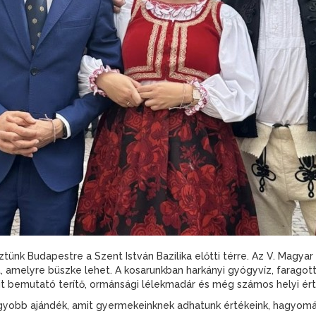
eztünk Budapestre a Szent István Bazilika előtti térre. Az V. Mag
amelyre büszke lehet. A kosarunkban harkányi gyógyvíz, faragott 
 bemutató terítő, ormánsági lélekmadár és még számos helyi ért
gyobb ajándék, amit gyermekeinknek adhatunk értékeink, hagyomá