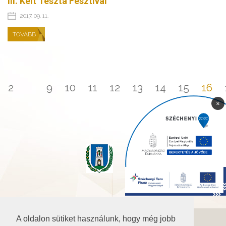
III. Kelt Tészta Fesztivál
2017. 09. 11.
TOVÁBB
2
...
9
10
11
12
13
14
15
16
×
A oldalon sütiket használunk, hogy még jobb
©2026 Baranya.hu