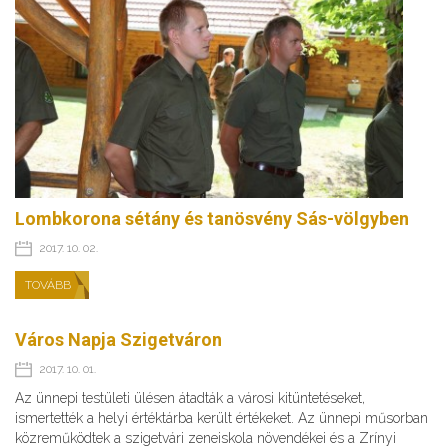
Lombkorona sétány és tanösvény Sás-völgyben
2017. 10. 02.
TOVÁBB
Város Napja Szigetváron
2017. 10. 01.
Az ünnepi testületi ülésen átadták a városi kitüntetéseket,
ismertették a helyi értéktárba került értékeket. Az ünnepi műsorban
közreműködtek a szigetvári zeneiskola növendékei és a Zrínyi