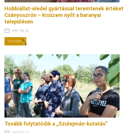
Hobbiállat-eledel gyártással teremtenek értéket
Csányoszrón – kisüzem nyílt a baranyai
településen
2017. 09. 13.
TOVÁBB
Tovább folytatódik a „Szulejmán-kutatás”
2017. 09. 13.