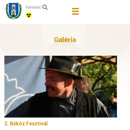
Keresés
Galéria
2. Bőköz Fesztivál