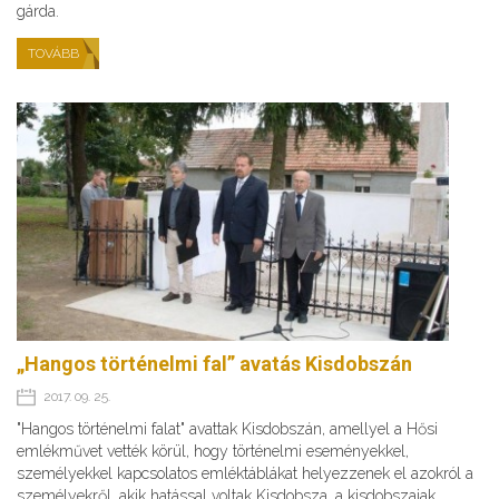
gárda.
TOVÁBB
„Hangos történelmi fal” avatás Kisdobszán
2017. 09. 25.
"Hangos történelmi falat" avattak Kisdobszán, amellyel a Hősi
emlékművet vették körül, hogy történelmi eseményekkel,
személyekkel kapcsolatos emléktáblákat helyezzenek el azokról a
személyekről, akik hatással voltak Kisdobsza, a kisdobszaiak