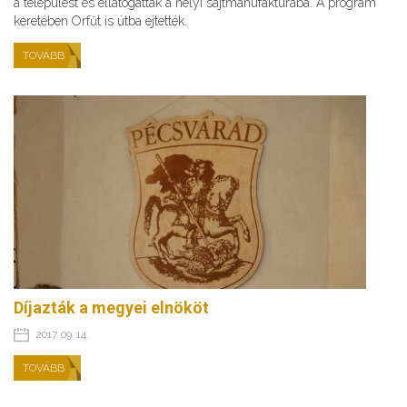
a települést és ellátogattak a helyi sajtmanufaktúrába. A program
keretében Orfűt is útba ejtették.
TOVÁBB
Díjazták a megyei elnököt
2017. 09. 14.
TOVÁBB