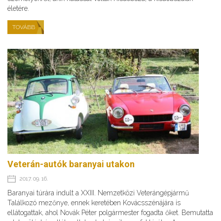
életére.
TOVÁBB
Veterán-autók baranyai utakon
2017. 09. 16.
Baranyai túrára indult a XXIII. Nemzetközi Veterángépjármű
Találkozó mezőnye, ennek keretében Kovácsszénájára is
ellátogattak, ahol Novák Péter polgármester fogadta őket. Bemutatta