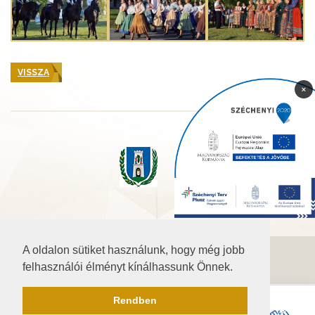
VISSZA
×
A oldalon sütiket használunk, hogy még jobb
©2026 Baranya.hu
felhasználói élményt kínálhassunk Önnek.
Akadálymentesítési nyilatkozat
Rendben