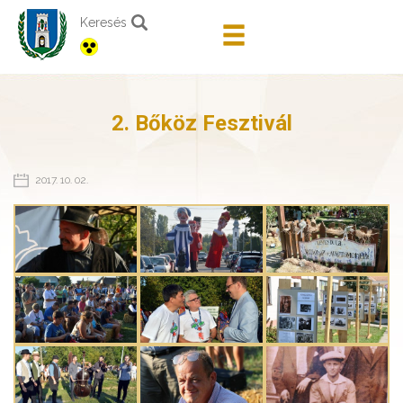
Keresés
2. Bőköz Fesztivál
2017. 10. 02.