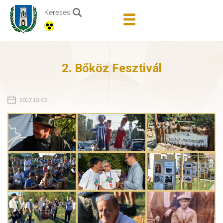
Keresés
2. Bőköz Fesztivál
2017. 10. 02.