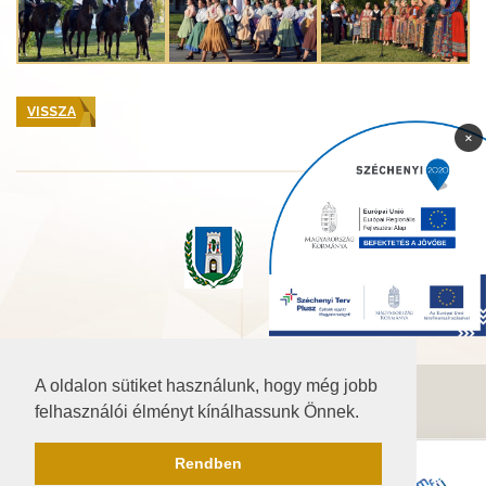
VISSZA
×
A oldalon sütiket használunk, hogy még jobb
©2026 Baranya.hu
felhasználói élményt kínálhassunk Önnek.
Akadálymentesítési nyilatkozat
Rendben