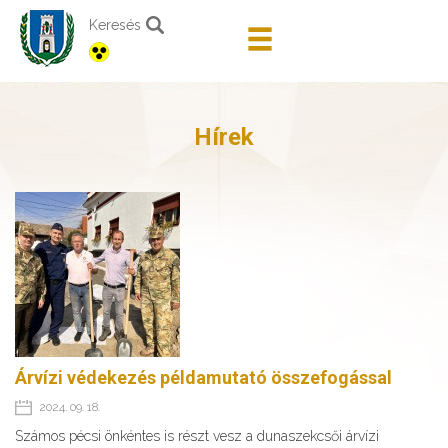
Keresés
Hírek
Árvízi védekezés példamutató összefogással
2024. 09. 18.
Számos pécsi önkéntes is részt vesz a dunaszekcsői árvízi