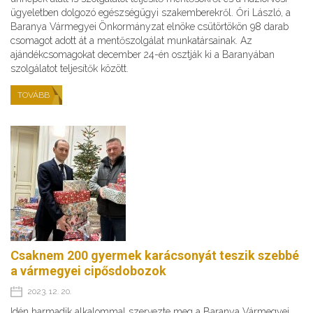
ügyeletben dolgozó egészségügyi szakemberekről. Őri László, a
Baranya Vármegyei Önkormányzat elnöke csütörtökön 98 darab
csomagot adott át a mentőszolgálat munkatársainak. Az
ajándékcsomagokat december 24-én osztják ki a Baranyában
szolgálatot teljesítők között.
TOVÁBB
Csaknem 200 gyermek karácsonyát teszik szebbé
a vármegyei cipősdobozok
2023. 12. 20.
Idén harmadik alkalommal szervezte meg a Baranya Vármegyei