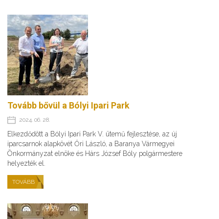
Tovább bővül a Bólyi Ipari Park
2024. 06. 28.
Elkezdődött a Bólyi Ipari Park V. ütemű fejlesztése, az új
iparcsarnok alapkövét Őri László, a Baranya Vármegyei
Önkormányzat elnöke és Hárs József Bóly polgármestere
helyezték el.
TOVÁBB