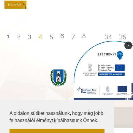
TOVÁBB
1
2
3
4
5
6
7
8
...
34
35
×
A oldalon sütiket használunk, hogy még jobb
©2026 Baranya.hu
felhasználói élményt kínálhassunk Önnek.
Akadálymentesítési nyilatkozat