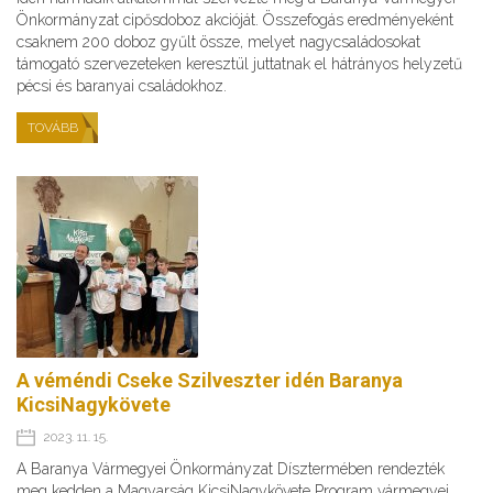
Önkormányzat cipősdoboz akcióját. Összefogás eredményeként
csaknem 200 doboz gyűlt össze, melyet nagycsaládosokat
támogató szervezeteken keresztül juttatnak el hátrányos helyzetű
pécsi és baranyai családokhoz.
TOVÁBB
A véméndi Cseke Szilveszter idén Baranya
KicsiNagykövete
2023. 11. 15.
A Baranya Vármegyei Önkormányzat Dísztermében rendezték
meg kedden a Magyarság KicsiNagykövete Program vármegyei