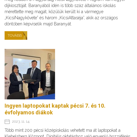
díjkiosztóját. Baranyából idén is több száz általános iskolás
mérettette meg magát, közülük került ki a vármegye
„KicsiNagykövete” és három „KicsiAttaséja”, akik az országos
döntőben képviselik majd Baranyát.
TOVÁBB
Ingyen laptopokat kaptak pécsi 7. és 10.
évfolyamos diákok
2023. 11. 14.
Több mint 200 pécsi középiskolás vehetett ma át laptopokat a
Klebelsberg Központ „Digitális oktatáshoz való egyenlő hozzáférés