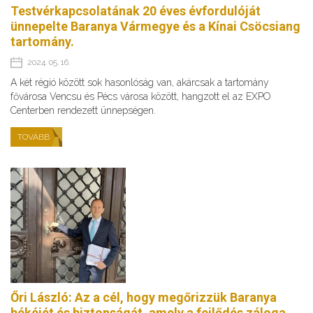
Testvérkapcsolatának 20 éves évfordulóját
ünnepelte Baranya Vármegye és a Kínai Csöcsiang
tartomány.
2024. 05. 16.
A két régió között sok hasonlóság van, akárcsak a tartomány
fővárosa Vencsu és Pécs városa között, hangzott el az EXPO
Centerben rendezett ünnepségen.
TOVÁBB
Őri László: Az a cél, hogy megőrizzük Baranya
békéjét és biztonságát, amely a fejlődés záloga