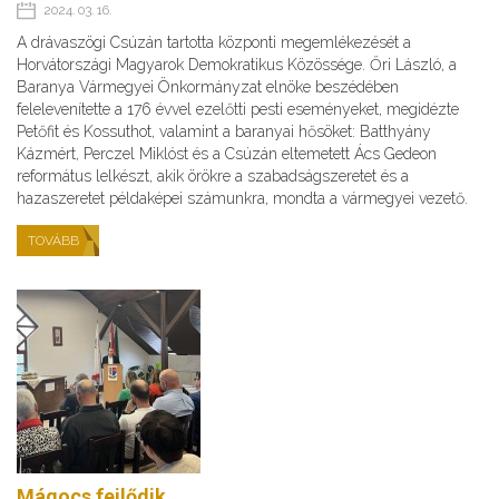
2024. 03. 16.
A drávaszögi Csúzán tartotta központi megemlékezését a
Horvátországi Magyarok Demokratikus Közössége. Őri László, a
Baranya Vármegyei Önkormányzat elnöke beszédében
felelevenítette a 176 évvel ezelőtti pesti eseményeket, megidézte
Petőfit és Kossuthot, valamint a baranyai hősöket: Batthyány
Kázmért, Perczel Miklóst és a Csúzán eltemetett Ács Gedeon
református lelkészt, akik örökre a szabadságszeretet és a
hazaszeretet példaképei számunkra, mondta a vármegyei vezető.
TOVÁBB
Mágocs fejlődik