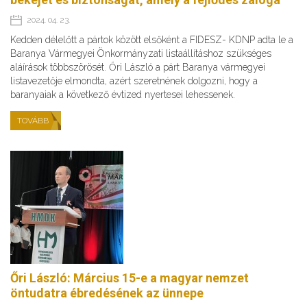
2024. 04. 23.
Kedden délelőtt a pártok között elsőként a FIDESZ- KDNP adta le a
Baranya Vármegyei Önkormányzati listaállításhoz szükséges
aláírások többszörösét. Őri László a párt Baranya vármegyei
listavezetője elmondta, azért szeretnének dolgozni, hogy a
baranyaiak a következő évtized nyertesei lehessenek.
TOVÁBB
Őri László: Március 15-e a magyar nemzet
öntudatra ébredésének az ünnepe