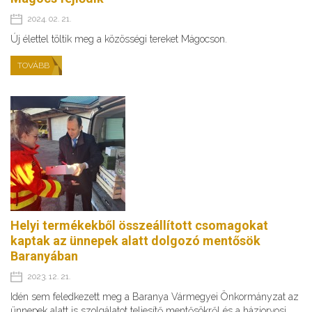
2024. 02. 21.
Új élettel töltik meg a közösségi tereket Mágocson.
TOVÁBB
Helyi termékekből összeállított csomagokat
kaptak az ünnepek alatt dolgozó mentősök
Baranyában
2023. 12. 21.
Idén sem feledkezett meg a Baranya Vármegyei Önkormányzat az
ünnepek alatt is szolgálatot teljesítő mentősökről és a háziorvosi