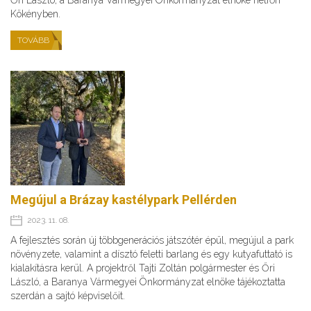
Őri László, a Baranya Vármegyei Önkormányzat elnöke hétfőn
Kökényben.
TOVÁBB
Megújul a Brázay kastélypark Pellérden
2023. 11. 08.
A fejlesztés során új többgenerációs játszótér épül, megújul a park
növényzete, valamint a dísztó feletti barlang és egy kutyafuttató is
kialakításra kerül. A projektről Tajti Zoltán polgármester és Őri
László, a Baranya Vármegyei Önkormányzat elnöke tájékoztatta
szerdán a sajtó képviselőit.