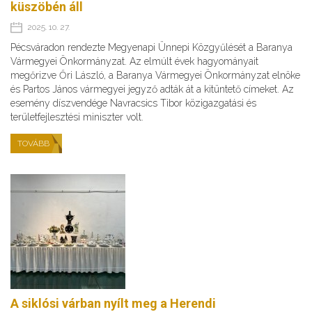
küszöbén áll
2025. 10. 27.
Pécsváradon rendezte Megyenapi Ünnepi Közgyűlését a Baranya
Vármegyei Önkormányzat. Az elmúlt évek hagyományait
megőrizve Őri László, a Baranya Vármegyei Önkormányzat elnöke
és Partos János vármegyei jegyző adták át a kitüntető címeket. Az
esemény díszvendége Navracsics Tibor közigazgatási és
területfejlesztési miniszter volt.
TOVÁBB
A siklósi várban nyílt meg a Herendi