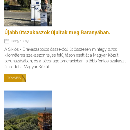
Újabb útszakaszok újultak meg Baranyában.
2025. 10. 03.
A Siklós - Drávaszabolcs összekötő út összesen mintegy 2,720
kilométeres szakaszon teljes felújításon esett át a Magyar Közút
beruházásában, és a pécsi agglomerációban is több fontos szakaszt
újított fel a Magyar Közút.
TOVÁBB