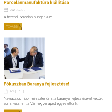
Porcelánmanufaktúra kiállítása
2025. 10. 15.
A herendi porcelán hungarikum.
TOVÁBB
Fókuszban Baranya fejlesztése!
2025. 10. 15.
Navracsics Tibor miniszter úrral a baranyai fejlesztéseket vettük
sorra, valamint a Vármegyenapról egyeztettünk.