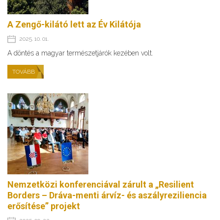
A Zengő-kilátó lett az Év Kilátója
2025. 10. 01.
A döntés a magyar természetjárók kezében volt.
TOVÁBB
Nemzetközi konferenciával zárult a „Resilient
Borders – Dráva-menti árvíz- és aszályreziliencia
erősítése” projekt