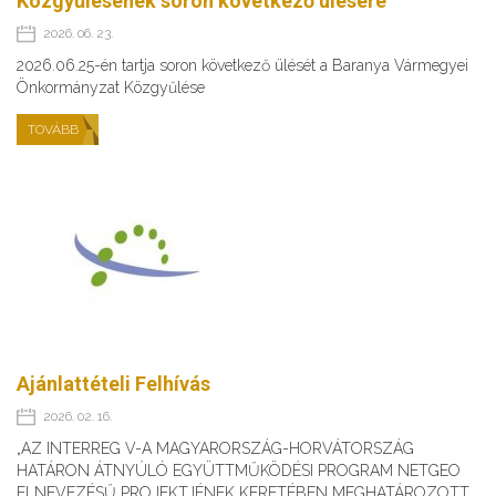
Közgyűlésének soron következő ülésére
2026. 06. 23.
2026.06.25-én tartja soron következő ülését a Baranya Vármegyei
Önkormányzat Közgyűlése
TOVÁBB
Ajánlattételi Felhívás
2026. 02. 16.
„AZ INTERREG V-A MAGYARORSZÁG-HORVÁTORSZÁG
HATÁRON ÁTNYÚLÓ EGYÜTTMŰKÖDÉSI PROGRAM NETGEO
ELNEVEZÉSŰ PROJEKTJÉNEK KERETÉBEN MEGHATÁROZOTT