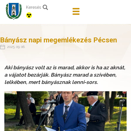
Keresés
Bányász napi megemlékezés Pécsen
2025. 09. 06.
Aki bányász volt az is marad, akkor is ha az aknát,
a vájatot bezárják. Bányász marad a szívében,
lelkében, mert bányásznak lenni-sors.