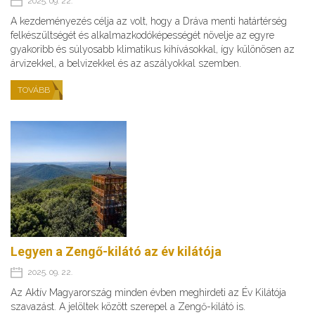
2025. 09. 22.
A kezdeményezés célja az volt, hogy a Dráva menti határtérség
felkészültségét és alkalmazkodóképességét növelje az egyre
gyakoribb és súlyosabb klimatikus kihívásokkal, így különösen az
árvizekkel, a belvizekkel és az aszályokkal szemben.
TOVÁBB
Legyen a Zengő-kilátó az év kilátója
2025. 09. 22.
Az Aktív Magyarország minden évben meghirdeti az Év Kilátója
szavazást. A jelöltek között szerepel a Zengő-kilátó is.