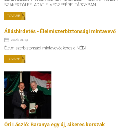
SZAKÉRTŐI FELADAT ELVÉGZÉSÉRE” TÁRGYBAN
TOVÁBB
Álláshirdetés - Élelmiszerbiztonsági mintavevő
2026. 01. 19.
Élelmiszerbiztonsági mintavevőt keres a NÉBIH
TOVÁBB
Őri László: Baranya egy új, sikeres korszak