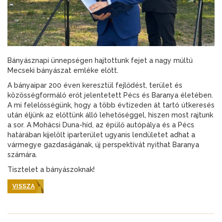
Bányásznapi ünnepségen hajtottunk fejet a nagy múltú
Mecseki bányászat emléke előtt.
A bányaipar 200 éven keresztül fejlődést, terület és
közösségformáló erőt jelentetett Pécs és Baranya életében.
A mi felelősségünk, hogy a több évtizeden át tartó útkeresés
után éljünk az előttünk álló lehetőséggel, hiszen most rajtunk
a sor. A Mohácsi Duna-híd, az épülő autópálya és a Pécs
határában kijelölt iparterület ugyanis lendületet adhat a
vármegye gazdaságának, új perspektívát nyithat Baranya
számára.
Tisztelet a bányászoknak!
VISSZA