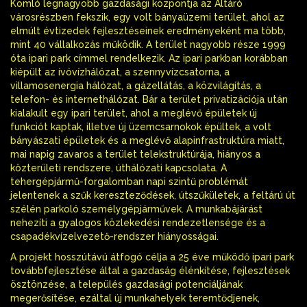
Komló legnagyobb gazdasági központja az Altáró
városrészben fekszik, egy volt bányaüzemi terület, ahol az
elmúlt évtizedek fejlesztéseinek eredményeként ma több,
mint 40 vállalkozás működik. A terület nagyobb része 1999
óta ipari park címmel rendelkezik. Az ipari parkban korábban
kiépült az ívóvízhálózat, a szennyvízcsatorna, a
villamosenergia hálózat, a gázellátás, a közvilágítás, a
telefon- és internethálózat. Bár a terület privatizációja után
kialakult egy ipari terület, ahol a meglévő épületek új
funkciót kaptak, illetve új üzemcsarnokok épültek, a volt
bányászati épületek és a meglévő alapinfrastruktúra miatt,
mai napig zavaros a terület telekstruktúrája, hiányos a
közterületi rendszere, úthálózati kapcsolata. A
tehergépjármű-forgalomban napi szintű problémát
jelentenek a szűk kereszteződések, útszűkületek, a feltárú út
szélén parkoló személygépjárművek. A munkabájárást
nehezíti a gyalogos közlekedési rendezetlensége és a
csapadékvízelvezető-rendszer hiányosságai.
A projekt hosszútávú átfogó célja a 25 éve működő ipari park
továbbfejlesztése által a gazdaság élénkítése, fejlesztések
ösztönzése, a település gazdasági potenciáljának
megerősítése, ezáltal új munkahelyek teremtődjenek,