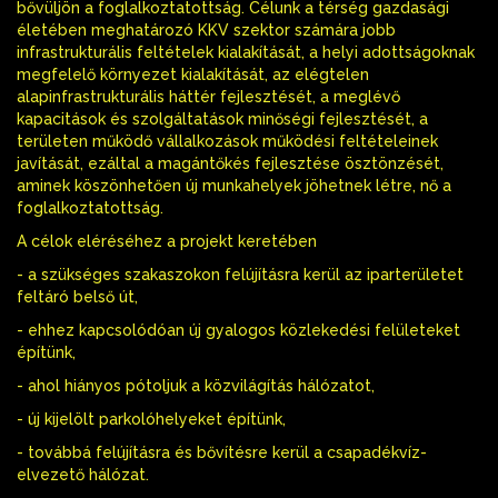
bővüljön a foglalkoztatottság. Célunk a térség gazdasági
életében meghatározó KKV szektor számára jobb
infrastrukturális feltételek kialakítását, a helyi adottságoknak
megfelelő környezet kialakítását, az elégtelen
alapinfrastrukturális háttér fejlesztését, a meglévő
kapacitások és szolgáltatások minőségi fejlesztését, a
területen működő vállalkozások működési feltételeinek
javítását, ezáltal a magántőkés fejlesztése ösztönzését,
aminek köszönhetően új munkahelyek jöhetnek létre, nő a
foglalkoztatottság.
A célok eléréséhez a projekt keretében
- a szükséges szakaszokon felújításra kerül az iparterületet
feltáró belső út,
- ehhez kapcsolódóan új gyalogos közlekedési felületeket
építünk,
- ahol hiányos pótoljuk a közvilágítás hálózatot,
- új kijelölt parkolóhelyeket építünk,
- továbbá felújításra és bővítésre kerül a csapadékvíz-
elvezető hálózat.