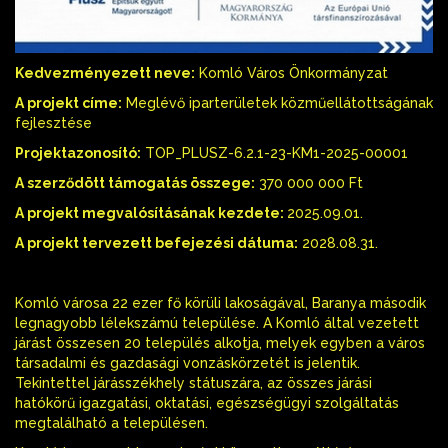
Kedvezményezett neve:
Komló Város Önkormányzat
A projekt címe:
Meglévő iparterületek közműellátottságának
fejlesztése
Projektazonosító:
TOP_PLUSZ-6.2.1-23-KM1-2025-00001
A szerződött támogatás összege:
370 000 000 Ft
A projekt megvalósításának kezdete:
2025.09.01.
A projekt tervezett befejezési dátuma:
2028.08.31.
Komló városa 22 ezer fő körüli lakoságával, Baranya második
legnagyobb lélekszámú települése. A Komló által vezetett
járást összesen 20 település alkotja, melyek egyben a város
társadalmi és gazdasági vonzáskörzetét is jelentik.
Tekintettel járásszékhely státuszára, az összes járási
hatókörű igazgatási, oktatási, egészségügyi szolgáltatás
megtalálható a településen.