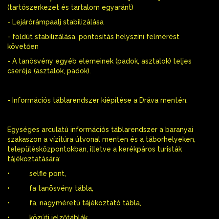
(tartószerkezet és tartalom egyaránt)
- Lejárórámpaalj stabilizálása
- földút stabilizálása, pontosítás helyszíni felmérést
követően
- A tanösvény egyéb elemeinek (padok, asztalok) teljes
cseréje (asztalok, padok).
- Információs táblarendszer kiépítése a Dráva mentén:
Egységes arculatú információs táblarendszer a baranyai
szakaszon a vízitúra útvonal menten és a táborhelyeken,
településközpontokban, illetve a kerékpáros turisták
tájékoztatására:
• selfie pont,
• fa tanösvény tábla,
• fa, nagyméretű tájékoztató tábla,
• közúti jelzőtáblák,