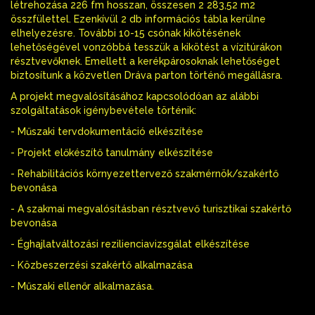
létrehozása 226 fm hosszan, összesen 2 283,52 m2
összfülettel. Ezenkívül 2 db információs tábla kerülne
elhelyezésre. További 10-15 csónak kikötésének
lehetőségével vonzóbbá tesszük a kikötést a vízitúrákon
résztvevőknek. Emellett a kerékpárosoknak lehetőséget
biztosítunk a közvetlen Dráva parton történő megállásra.
A projekt megvalósításához kapcsolódóan az alábbi
szolgáltatások igénybevétele történik:
- Műszaki tervdokumentáció elkészítése
- Projekt előkészítő tanulmány elkészítése
- Rehabilitációs környezettervező szakmérnök/szakértő
bevonása
- A szakmai megvalósításban résztvevő turisztikai szakértő
bevonása
- Éghajlatváltozási rezilienciavizsgálat elkészítése
- Közbeszerzési szakértő alkalmazása
- Műszaki ellenőr alkalmazása.