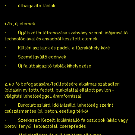
• útbaigazító táblák
1/b., új elemek
• Új játszótér létrehozása szabvány szerint: időjárásálló
technológiával és anyagból készített elemek
• Kültéri asztalok és padok a tűzrakóhely köré
• Szemétgyűjtő edények
• Új fa útbaigazító táblák kihelyezése
2. 50 fő befogadására/leültetésére alkalmas szabadtéri
(oldalain nyitott), fedett, burkolattal ellátott pavilon –
világítási lehetőséggel, áramforrással
• Burkolat: szilárd, időjárásálló, lehetőség szerint
csúszásmentes (pl. beton, esetleg térkő)
• Szerkezet: Kezelt, időjárásálló fa oszlopok (akác vagy
borovi fenyő), tetőácsolat, cserépfedés