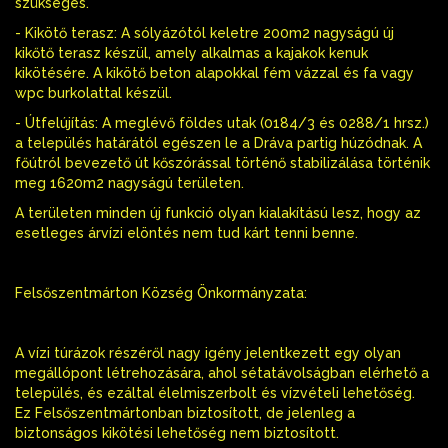
szükséges.
- Kikötő terasz: A sólyázótól keletre 200m2 nagyságú új
kikőtő terasz készül, amely alkalmas a kajakok kenuk
kikötésére. A kikötő beton alapokkal fém vázzal és fa vagy
wpc burkolattal készül.
- Útfelújítás: A meglévő földes utak (0184/3 és 0288/1 hrsz.)
a település határától egészen le a Dráva partig húzódnak. A
főútról bevezető út kőszórással történő stabilizálása történik
meg 1620m2 nagyságú területen.
A területen minden új funkció olyan kialakítású lesz, hogy az
esetleges árvízi elöntés nem tud kárt tenni benne.
Felsőszentmárton Község Önkormányzata:
A vízi túrázok részéről nagy igény jelentkezett egy olyan
megállópont létrehozására, ahol sétatávolságban elérhető a
település, és ezáltal élelmiszerbolt és vízvételi lehetőség.
Ez Felsőszentmártonban biztosított, de jelenleg a
biztonságos kikötési lehetőség nem biztosított.