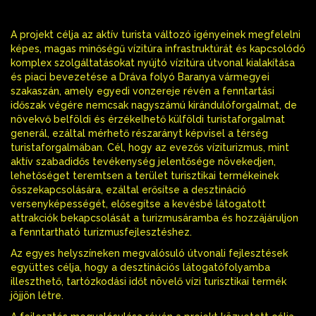
A projekt célja az aktív turista változó igényeinek megfelelni
képes, magas minőségű vízitúra infrastruktúrát és kapcsolódó
komplex szolgáltatásokat nyújtó vízitúra útvonal kialakítása
és piaci bevezetése a Dráva folyó Baranya vármegyei
szakaszán, amely egyedi vonzereje révén a fenntartási
időszak végére nemcsak nagyszámú kirándulóforgalmat, de
növekvő belföldi és érzékelhető külföldi turistaforgalmat
generál, ezáltal mérhető részarányt képvisel a térség
turistaforgalmában. Cél, hogy az evezős víziturizmus, mint
aktív szabadidős tevékenység jelentősége növekedjen,
lehetőséget teremtsen a terület turisztikai termékeinek
összekapcsolására, ezáltal erősítse a desztináció
versenyképességét, elősegítse a kevésbé látogatott
attrakciók bekapcsolását a turizmusáramba és hozzájáruljon
a fenntartható turizmusfejlesztéshez.
Az egyes helyszíneken megvalósuló útvonali fejlesztések
együttes célja, hogy a desztinációs látogatófolyamba
illeszthető, tartózkodási időt növelő vízi turisztikai termék
jöjjön létre.