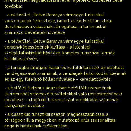
A fejlesztés megvalósulása révén a projekt közvetett célja
továbbá:
- a célterület, illetve Baranya vármegye turisztikai
vonzerejének fejlesztése, ismert és kedvelt turisztikai
desztinációvá válásának támogatása, a turizmusból
származó bevételek növelése,
- a célterület, illetve Baranya vármegye turisztikai
versenyképességének javítása – a jelenlegi
szolgáltatáskínálat bővítése, komplex turisztikai termék
kialakítása révén,
- a térségbe látogató hazai (és külföldi turisták), az eltöltött
vendégéjszakák számának, a vendégek tartózkodási idejének
és az egy főre jutó költés növelése – keresletbővítés,
- a belföldi turizmus ágazatban betöltött szerepének
(turizmusból származó bevételekből való részesedésének)
növelése – a belföldi turizmus iránt érdeklődők számának,
arányának növelése,
- a klasszikus turisztikai szezon meghosszabbítása, a
térségben ill. a megyében mutatkozó erős szezonalitás
negatív hatásainak csökkentése.