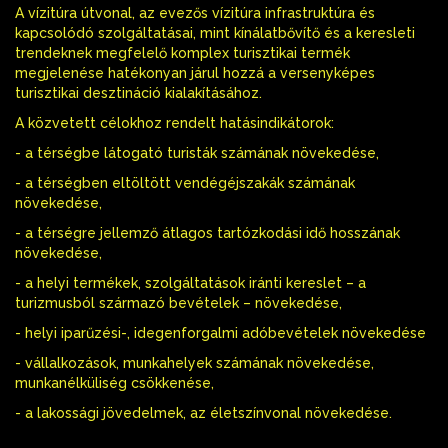
A vízitúra útvonal, az evezős vízitúra infrastruktúra és
kapcsolódó szolgáltatásai, mint kínálatbővítő és a keresleti
trendeknek megfelelő komplex turisztikai termék
megjelenése hatékonyan járul hozzá a versenyképes
turisztikai desztináció kialakításához.
A közvetett célokhoz rendelt hatásindikátorok:
- a térségbe látogató turisták számának növekedése,
- a térségben eltöltött vendégéjszakák számának
növekedése,
- a térségre jellemző átlagos tartózkodási idő hosszának
növekedése,
- a helyi termékek, szolgáltatások iránti kereslet – a
turizmusból származó bevételek – növekedése,
- helyi iparűzési-, idegenforgalmi adóbevételek növekedése
- vállalkozások, munkahelyek számának növekedése,
munkanélküliség csökkenése,
- a lakossági jövedelmek, az életszínvonal növekedése.