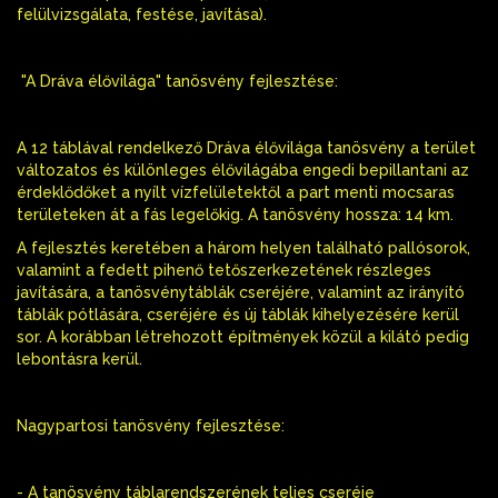
felülvizsgálata, festése, javítása).
"A Dráva élővilága" tanösvény fejlesztése:
A 12 táblával rendelkező Dráva élővilága tanösvény a terület
változatos és különleges élővilágába engedi bepillantani az
érdeklődőket a nyílt vízfelületektől a part menti mocsaras
területeken át a fás legelőkig. A tanösvény hossza: 14 km.
A fejlesztés keretében a három helyen található pallósorok,
valamint a fedett pihenő tetőszerkezetének részleges
javítására, a tanösvénytáblák cseréjére, valamint az irányító
táblák pótlására, cseréjére és új táblák kihelyezésére kerül
sor. A korábban létrehozott építmények közül a kilátó pedig
lebontásra kerül.
Nagypartosi tanösvény fejlesztése:
- A tanösvény táblarendszerének teljes cseréje