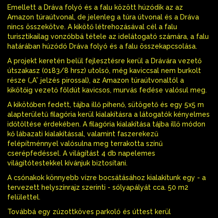
Emellett a Dráva folyó és a falu között húzódik az az
Amazon túraútvonal, de jelenleg a túra útvonal és a Dráva
nincs összekötve. A kikötő létrehozásával cél a falu
turisztikailag vonzóbbá tétele az idelátogató számára, a falu
határában húzódó Dráva folyó és a falu összekapcsolása.
A projekt keretén belül fejlesztésre kerül a Drávára vezető
útszakasz (0183/8 hrsz) utolsó, még kaviccsal nem burkolt
része („A” jelzés pirossal), az Amazon túraútvonaltól a
kikötőig vezető földút kavicsos, murvás fedése valósul meg.
A kikötőben fedett, tájba illő pihenő, sütögető és egy 5x5 m
alapterületű filagória kerül kialakításra a látogatók kényelmes
időtöltése érdekében. A filagória kialakítása tájba illő módon
kő lábazati kialakítással, valamint faszerekezű
felépítménnyel valósulna meg terrakotta színű
cserépfedéssel. A világítást 4 db napelemes
világítótestekkel kívánjuk biztosítani.
A csónakok könnyebb vízre bocsátásához kialakítunk egy - a
tervezett helyszínrajz szerinti - sólyapályát cca. 50 m2
felülettel.
Továbbá egy zúzottköves parkoló és úttest kerül