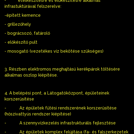
• ételkészítésre és előkészítésre alkalmas
infrastuktúrával felszerelve:
-épített kemence
- grillezőhely
- bográcsozó, fatároló
- előkészítő pult
- mosogató (vezetékes víz bekötése szükséges)
3. Részben elektromos meghajtású kerékpárok töltésére
alkalmas oszlop kiépítése.
4. A belépési pont, a Látogatóközpont, épületeinek
korszerűsítése
- Az épületek fűtési rendszerének korszerűsítése
(hőszivattyús rendszer kiépítése)
- A szennyvízkezelés infrastrukturális fejlesztése
- Az épületek komplex felújítása (fa- és falszerkezetek