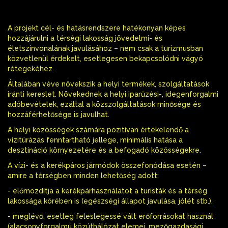
A projekt cél- és hatásrendszere hatékonyan képes
hozzájárulni a térségi lakosság jövedelmi- és
életszínvonalának javulásához – nem csak a turizmusban
közvetlenül érdekelt, esetlegesen bekapcsolódni vágyó
rétegekéhez.
Általában véve növekszik a helyi termékek, szolgáltatások
iránti kereslet. Növekednek a helyi iparűzési-, idegenforgalmi
adóbevételek, ezáltal a közszolgáltatások minősége és
hozzáférhetősége is javulhat.
A helyi közösségek számára pozitívan értékelendő a
vízitúrázás fenntartható jellege, minimális hatása a
desztináció környezetére és a befogadó közösségekre.
A vízi- és a kerékpáros jármódok összefonódása esetén –
amire a térségben minden lehetőség adott:
- előmozdítja a kerékpárhasználatot a turisták és a térség
lakossága körében is (egészségi állapot javulása, jólét stb.),
- meglévő, esetleg feleslegessé vált erőforrásokat használ
(alacsonyforgalmú közúthálózat elemei, mezőgazdasági