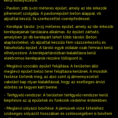
kerül elhelyezésre.
- Pavilon: 2db 5×20 méteres épület, amely az ide érkezők
pihenését szolgálja. A pavilonépület beton alappal, vb
aljzattal készül, fa szerkezettel cserépfedéssel.
- Kerékpár tároló: 3×15 méteres épület, amely az ide érkezők
kerékpárjainak tárolására alkalmas. Az épület zárható,
amelyben 30 db kerékpárt lehet több tárolni. Beton
alaptestekkel, vb aljzattal készülő fém vázszerkezetű és
faburkolatú épület. A tároló egyik oldalán csak fémrács kerül
elhelyezésre. A kerékpártárolóban kialakításra kerül
elektromos kerékpárok részére töltőpont is.
- Meglévő szociális épület felújítása: A területen álló
meglévő épület belső terei felújításra kerülnek. A mosdók
festése történik meg, az alsó szint új álmennyezetet
vakolást kap olyan kialakítással, hogy az esetleges árvízi
elöntés se tegyen kárt benne.
- Térfigyelő rendszer: A területen térfigyelő rendszer kerül
kiépítésre az új épületek és funkciók védelme érdekében.
- Meglévő sólyázó bővítése: A járművek vízre tételéhez
szükséges sólyázót hosszában és szélességében is bővíteni