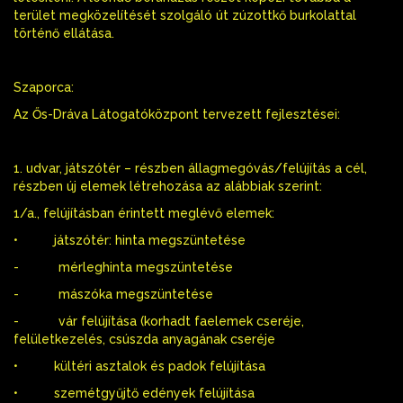
terület megközelítését szolgáló út zúzottkő burkolattal
történő ellátása.
Szaporca:
Az Ős-Dráva Látogatóközpont tervezett fejlesztései:
1. udvar, játszótér – részben állagmegóvás/felújítás a cél,
részben új elemek létrehozása az alábbiak szerint:
1/a., felújításban érintett meglévő elemek:
• játszótér: hinta megszüntetése
- mérleghinta megszüntetése
- mászóka megszüntetése
- vár felújítása (korhadt faelemek cseréje,
felületkezelés, csúszda anyagának cseréje
• kültéri asztalok és padok felújítása
• szemétgyűjtő edények felújítása