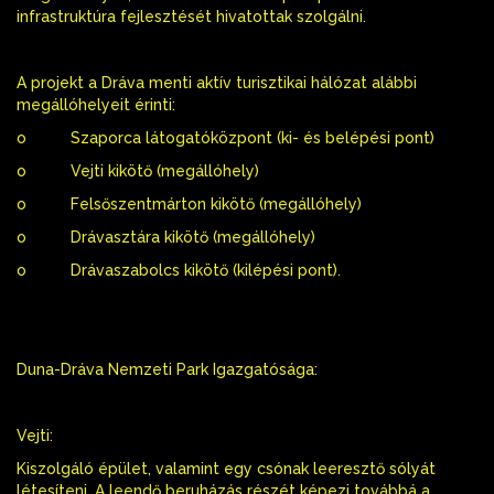
infrastruktúra fejlesztését hivatottak szolgálni.
A projekt a Dráva menti aktív turisztikai hálózat alábbi
megállóhelyeit érinti:
o Szaporca látogatóközpont (ki- és belépési pont)
o Vejti kikötő (megállóhely)
o Felsőszentmárton kikötő (megállóhely)
o Drávasztára kikötő (megállóhely)
o Drávaszabolcs kikötő (kilépési pont).
Duna-Dráva Nemzeti Park Igazgatósága:
Vejti:
Kiszolgáló épület, valamint egy csónak leeresztő sólyát
létesíteni. A leendő beruházás részét képezi továbbá a