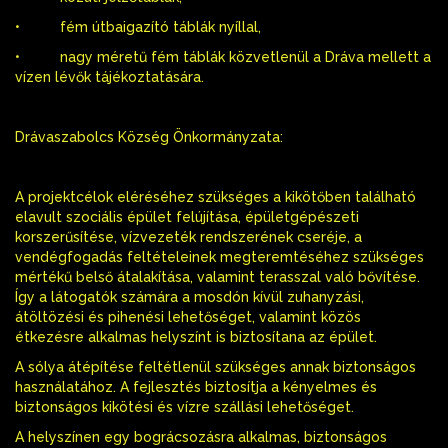
• fém útbaigazító táblák nyíllal,
• nagy méretű fém táblák közvetlenül a Dráva mellett a
vízen lévők tájékoztatására.
Drávaszabolcs Község Önkormányzata:
A projektcélok eléréséhez szükséges a kikötőben található
elavult szociális épület felújítása, épületgépészeti
korszerűsítése, vízvezeték rendszerének cseréje, a
vendégfogadás feltételeinek megteremtéséhez szükséges
mértékű belső átalakítása, valamint terasszal való bővítése.
Így a látogatók számára a mosdón kívül zuhanyzási,
átöltözési és pihenési lehetőséget, valamint közös
étkezésre alkalmas helyszínt is biztosítana az épület.
A sólya átépítése feltétlenül szükséges annak biztonságos
használatához. A fejlesztés biztosítja a kényelmes és
biztonságos kikötési és vízre szállási lehetőséget.
A helyszínen egy bográcsozásra alkalmas, biztonságos