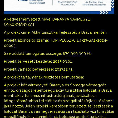
A kedvezményezett neve: BARANYA VÁRMEGYEI
ÖNKORMÁNYZAT
A projekt címe: Aktív turisztikai fejlesztés a Dráva mentén
Projekt azonosító száma: TOP_PLUSZ-6.1.4-23-BA2-2024-
00003
Szerződött támogatás összege: 679 999 999 Ft.
Projekt tervezett kezdete: 2025.03.01.
Projekt várható befejezése: 2027.12.31.
A projekt tartalmának részletes bemutatása:
A projekt két vármegyét, Baranya és Somogy vármegyét
érintő, országos jelentőségű aktív turisztikai hálózat, a Dráva
menti aktív turizmus infrastruktúrájának javításához,
látogatóbarátabbá tételéhez és szolgáltatásfejlesztéséhez
járul hozzá. Jelen projekt keretében tervezett fejlesztések a
hálózat Baranya vármegyei szakaszán található vízi turisztikai
megállóhelyek, valamint ki- és belépési pontok turisztikai