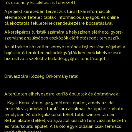
tűzrakó hely kialakítása is tervezett.
A projekt keretében tervezzük turisztikai információk
elérhetővé tételét táblák, információs anyagok, és online
tájékoztatás felületeinek rendelkezésre bocsátásával.
A kerékpáros turisták számára a helyszínen elérhető, gyors-
szervizhez szükséges eszközök elérhetőségét tervezzük.
Az attrakció közvetlen környezetének fejlesztése céljából a
hajókikötő területén hulladékgyűjtők kerülnek kihelyezésre,
biztosítva a szelektív hulladékgyűjtés lehetőségét is.
Drávasztára Község Önkormányzata:
A területen elhelyezésre kerülő épületek és építmények:
- Kajak-Kenu tároló: 3×15 méteres épület, amely az ide
érkezők vízijárművek tárolására alkalmas. Az épület zárható,
amelyben 20 db kajak/kenut lehet több szinten tárolni.
Beton alaptestekkel, vb aljzattal készülő fém vázszerkezetű
és faburkolatú épület. A tároló egyik oldalán csak fémrács