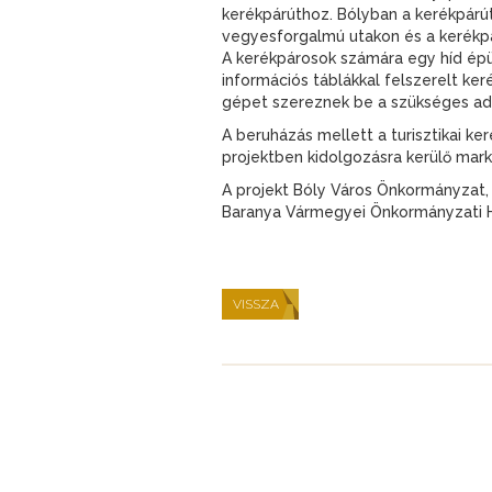
kerékpárúthoz. Bólyban a kerékpárút 
vegyesforgalmú utakon és a kerékpár
A kerékpárosok számára egy híd épül
információs táblákkal felszerelt keré
gépet szereznek be a szükséges ad
A beruházás mellett a turisztikai k
projektben kidolgozásra kerülő mar
A projekt Bóly Város Önkormányzat
Baranya Vármegyei Önkormányzati H
VISSZA