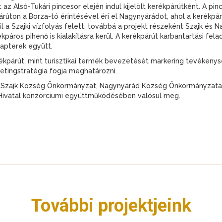
az Alsó-Tukári pincesor elején indul kijelölt kerékpárútként. A pi
úton a Borza-tó érintésével éri el Nagynyárádot, ahol a kerékpár
 a Szajki vízfolyás felett, továbbá a projekt részeként Szajk és
kpáros pihenő is kialakításra kerül. A kerékpárút karbantartási fel
apterek együtt.
erékpárút, mint turisztikai termék bevezetését markering tevékenys
ketingstratégia fogja meghatározni.
, Szajk Község Önkormányzat, Nagynyárád Község Önkormányzata,
ivatal konzorciumi együttműködésében valósul meg.
További projektjeink