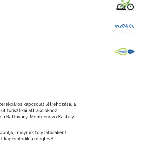
K
B
P
 kerékpáros kapcsolat létrehozása, a
t turisztikai attrakciókhoz
yban a Batthyány-Montenuovo Kastély
gpontja, melynek folytatásaként
Itt kapcsolódik a meglévő