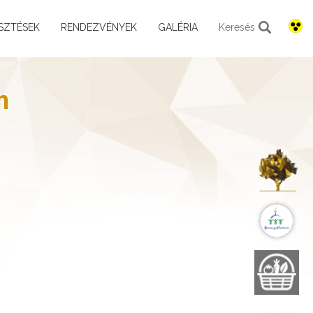
SZTÉSEK
RENDEZVÉNYEK
GALÉRIA
Keresés
n
K
B
B