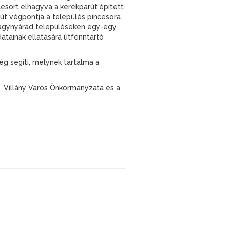
ncesort elhagyva a kerékpárút épített
út végpontja a település pincesora.
 Nagynyárád településeken egy-egy
adatainak ellátására útfenntartó
ég segíti, melynek tartalma a
 Villány Város Önkormányzata és a