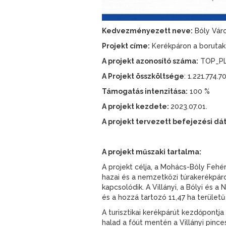
Kedvezményezett neve:
Bóly Vár
Projekt címe:
Kerékpáron a boruta
A projekt azonosító száma:
TOP_PL
A Projekt összköltsége
: 1.221.774.7
Támogatás intenzitása:
100 %
A projekt kezdete:
2023.07.01.
A projekt tervezett befejezési dá
A projekt műszaki tartalma:
A projekt célja, a Mohács-Bóly Fehér
hazai és a nemzetközi túrakerékpáros
kapcsolódik. A Villányi, a Bólyi és
és a hozzá tartozó 11,47 ha terület
A turisztikai kerékpárút kezdőpontj
halad a főút mentén a Villányi pince