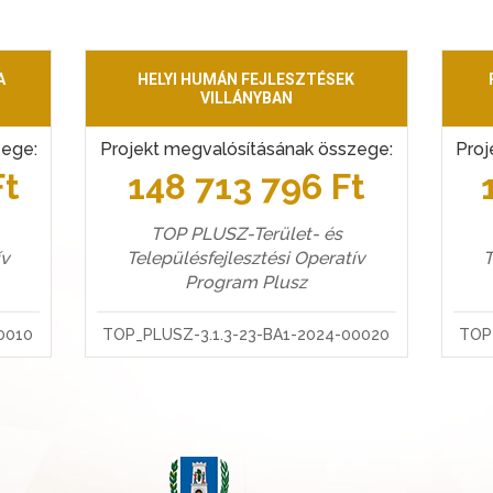
A
HELYI HUMÁN FEJLESZTÉSEK
VILLÁNYBAN
zege:
Projekt megvalósításának összege:
Proj
Ft
148 713 796 Ft
TOP PLUSZ-Terület- és
ív
Településfejlesztési Operatív
T
Program Plusz
0010
TOP_PLUSZ-3.1.3-23-BA1-2024-00020
TOP