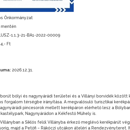
os Önkormányzat
k mentén
USZ-1.1.3-21-BA1-2022-00009
04,- Ft
tuma:
2026.12.31.
borút bólyi és nagynyárádi területei és a Villányi borvidék között
 forgalom térségbe irányítása. A megvalósuló turisztikai kerékpárú
 a Nagynyárádi pincesorok mellett kerékpáron elérhető lesz a Ból
ű kastélypark, Nagynyárádon a Kékfestő Műhely is.
a Villányban a Siklós felől Villányba érkező meglévő kerékpárút vé
sorig, majd a Petőfi – Rákóczi utcákon áteléri a Rendezvényteret. 