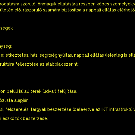
ámogatásra szoruló, önmaguk ellátására részben képes személyekre 
rületén élő, rászoruló számára biztosítsa a nappali ellátás elérhet
ységek:
nység:
se: étkeztetés, házi segítségnyújtás, nappali ellátás (jelenleg is 
ruktúra fejlesztése az alábbiak szerint:
n belüli külső terek (udvar) felújítása.
zlista alapján:
i, felszerelési tárgyak beszerzése (beleértve az IKT infrastruktú
yi eszközök beszerzése.