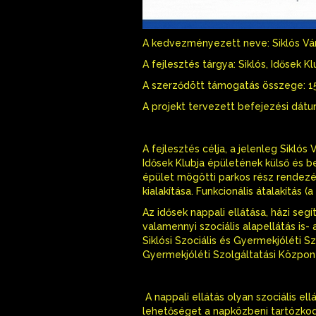
A kedvezményezett neve: Siklós V
A fejlesztés tárgya: Siklós, Idősek 
A szerződött támogatás összege: 1
A projekt tervezett befejezési dátu
A fejlesztés célja, a jelenleg Sikló
Idősek Klubja épületének külső és be
épület mögötti parkos rész rendez
kialakítása. Funkcionális átalakítás
Az idősek nappali ellátása, házi seg
valamennyi szociális alapellátás is
Siklósi Szociális és Gyermekjóléti S
Gyermekjóléti Szolgáltatási Központ
A nappali ellátás olyan szociális el
lehetőséget a napközbeni tartózkodá