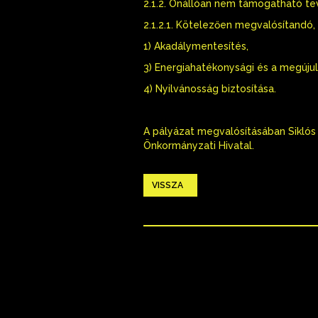
2.1.2. Önállóan nem támogatható t
2.1.2.1. Kötelezően megvalósítand
1) Akadálymentesítés,
3) Energiahatékonysági és a megúju
4) Nyilvánosság biztosítása.
A pályázat megvalósításában Siklós
Önkormányzati Hivatal.
VISSZA