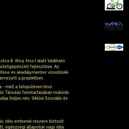
K
B
P
ca 8. (604. hrsz.) alatt található
épületgépészeti fejlesztése. Az
ítése és akadálymentes vizesblokk
tervezett a projektben.
a - mint a településen lévő
artó Társulás fenntartásában működő
a (teljes név: Siklósi Szociális és
lő, idős emberek részére biztosít
tt, egészségi állapotuk vagy idős