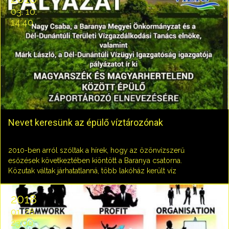
03. 10.
14:40
Nevet keresünk az épülő víztározónak
2010-ben arról szóltak a hírek, hogy az özönvízszerű
esőzések következtében kiöntött a Baranya csatorna.
Közutak váltak járhatatlanná, több lakóház került víz
alá, fennakadások voltak a vasúti közlekedésben, gátak
szakadtak át. Az ehhez hasonló károk
2018
bekövetkezésének esélyét csökkenti az épülő
01. 28.
záportározó.A beruházás célja a hirtelen lezúduló
23:00
csapadék összegyűjtése, amivel aszályos időszakban