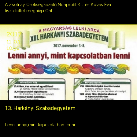
A Zsolnay Örökségkezelő Nonprofit Kft. és Köves Éva
tisztelettel meghívja Önt.
2017
11. 03.
10:50
13. Harkányi Szabadegyetem
Lenni annyi,mint kapcsolatban lenni