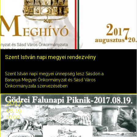
Szent István napi megyei rendezvény
Szent István napi megyei ünnepség lesz Sásdon a
Baranya Megyei Önkormányzat és Sásd Város
Önkormányzata szervezésében
2017
08. 19.
10:00