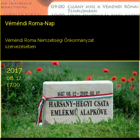
Véméndi Roma-Nap
Véméndi Roma Nemzetiségi Önkormányzat
szervezésében
2017
08. 12.
17:00