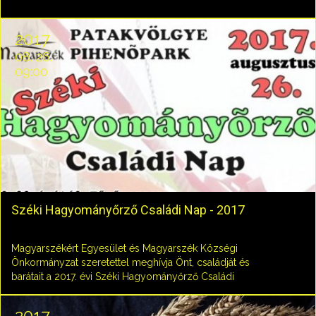
2017
08. 26.
09:00
Széki Hagyományőrző Családi Nap - 2017
Magyarszékért Egyesület és Magyarszék Községi
Önkormányzat szeretettel meghívja Önt, családját és
barátait a 2017. évi Széki Hagyományőrző Családi
Napra!
2017