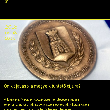
31
2018
05. 18.
10:15
Ön kit javasol a megye kitüntető díjaira?
A Baranya Megyei Közgyűlés rendelete alapján
évente díjat kapnak azok a személyek, akik különösen
sokat tesznek Baranya fejlődése érdekében.