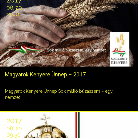
08. 20.
11:00
Magyarok Kenyere Ünnep – 2017
Magyarok Kenyere Ünnep Sok millió búzaszem – egy
nemzet
2017
08. 20.
09:30