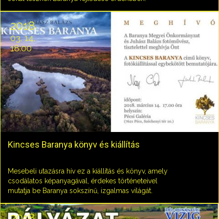
2018
03. 14.
18:00
Kincses Baranya könyv és kiállítás
Mesebeli utazásra hív ez a kiállítás és könyv, amely
csodálatos képanyagával, érdekes történeteivel
mutatja be Baranya sokszínű, izgalmas világát.
2018