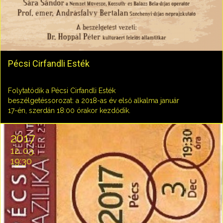
Pécsi Cirfandli Esték
Folytatódik a Pécsi Cirfandli Esték
beszélgetéssorozat: a 2018-as év első alkalma január
17-én, szerdán 18:00 órakor kezdődik.
2017
12. 03.
19:30