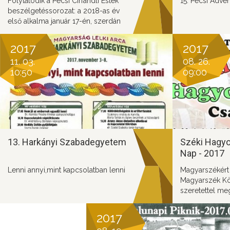
Folytatódik a Pécsi Cirfandli Esték
15. Pécsi Adven
beszélgetéssorozat: a 2018-as év
első alkalma január 17-én, szerdán
18:00 órakor kezdődik.
2017
2017
11. 03.
08. 26.
10:50
09:00
13. Harkányi Szabadegyetem
Széki Hagy
Nap - 2017
Lenni annyi,mint kapcsolatban lenni
Magyarszékért
Magyarszék K
szeretettel meg
barátait a 2017.
Hagyományőrző
2017