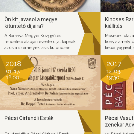
Ön kit javasol a megye
Kincses Bar
kitüntető díjaira?
kiállítás
A Baranya Megyei Közgyűlés
Mesebeli utazás
rendelete alapján évente díjat kapnak
könyv, amely 
azok a személyek, akik különösen
képanyagával, 
sokat tesznek Baranya fejlődése
mutatja be Bar
érdekében.
izgalmas világá
2018
2017
01. 17.
12. 03.
18:00
19:30
Pécsi Cirfandli Esték
Pécsi Vasut
zenekar Adv