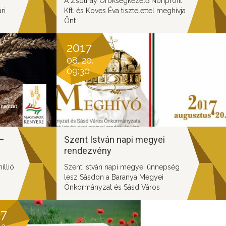
A Zsolnay Örökségkezelő Nonprofit
ri
Kft. és Köves Éva tisztelettel meghívja
Önt.
ma
2017
ves
08. 20.
09:30
–
Szent István napi megyei
rendezvény
llió
Szent István napi megyei ünnepség
lesz Sásdon a Baranya Megyei
Önkormányzat és Sásd Város
Önkormányzata szervezésében
17