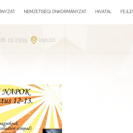
ÁNYZAT
NEMZETISÉGI ÖNKORMÁNYZAT
HIVATAL
FEJLE
08. 13. 23:55
Vajszló