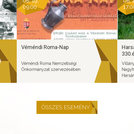
08. 19.
08. 1
09:00
17:0
Véméndi Roma-Nap
Harsá
330.é
tart
Véméndi Roma Nemzetiségi
Villá
Önkormányzat szervezésében
Nagyh
Harsá
szerv
megre
ÖSSZES ESEMÉNY