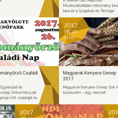
t
A Weiner Leó Alapfokú
Művészetoktatási Intézmény taná
kara és a Szigetvár és Térsége
Zeneoktatásáért Kiemelkedően
Közhasznú Alapítvány kuratóriu
2017
tisztelettel meghívja Önt és ked
08. 20.
családját Szent Cecíliának, a
11:00
zenészek védőszentjének
tiszteletére rendezendő.
ományőrző Családi
Magyarok Kenyere Ünnep 
2017
 Egyesület és
Magyarok Kenyere Ünnep Sok mi
özségi Önkormányzat
búzaszem – egy nemzet
hívja Önt, családját és
 évi Széki
 Családi Napra!
2017
20