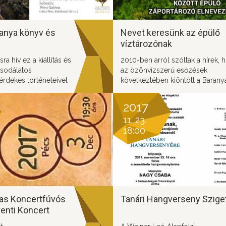
anya könyv és
Nevet keresünk az épülő
víztározónak
ra hív ez a kiállítás és
2010-ben arról szóltak a hírek, 
csodálatos
az özönvízszerű esőzések
érdekes történeteivel
következtében kiöntött a Barany
anya sokszínű,
csatorna. Közutak váltak járhatat
t.
több lakóház került víz alá,
2017
fennakadások voltak a vasúti
11. 23.
közlekedésben, gátak szakadtak 
18:00
Az ehhez hasonló károk
bekövetkezésének esélyét csök
az épülő záportározó.A beruhá
célja a hirtelen lezúduló csapad
összegyűjtése, amivel aszályos
időszakban biztosítható a víz pót
Adjunk nevet a tározónak!
as Koncertfúvós
Tanári Hangverseny Szige
enti Koncert