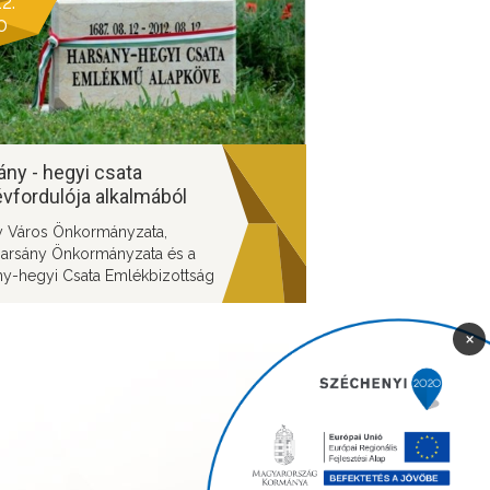
2.
0
ny - hegyi csata
vfordulója alkalmából
andó rendezvény
ny Város Önkormányzata,
arsány Önkormányzata és a
ny-hegyi Csata Emlékbizottság
ezésében kerül
ndezésre az emléknap
×