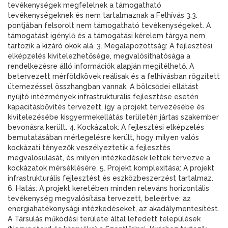
tevékenységek megfelelnek a támogatható
tevékenységeknek és nem tartalmaznak a Felhívás 3.3.
pontjában felsorolt nem támogatható tevékenységeket. A
támogatást igénylő és a támogatási kérelem tárgya nem
tartozik a kizáró okok alá. 3. Megalapozottság: A fejlesztési
elképzelés kivitelezhetősége, megvalósíthatósága a
rendelkezésre álló információk alapján megítélhető. A
betervezett mérföldkövek reálisak és a felhívásban rögzített
ütemezéssel összhangban vannak. A bölcsődei ellátást
nyújtó intézmények infrastrukturális fejlesztése esetén
kapacitásbővítés tervezett, így a projekt tervezésébe és
kivitelezésébe kisgyermekellátás területén jártas szakember
bevonásra került. 4. Kockázatok: A fejlesztési elképzelés
bemutatásában mérlegelésre került, hogy milyen valós
kockázati tényezők veszélyeztetik a fejlesztés
megvalósulását, és milyen intézkedések lettek tervezve a
kockázatok mérséklésére. 5. Projekt komplexitása: A projekt
infrastrukturális fejlesztést és eszközbeszerzést tartalmaz.
6. Hatás: A projekt keretében minden releváns horizontális
tevékenység megvalósítása tervezett, beleértve: az
energiahatékonysági intézkedéseket, az akadálymentesítést.
A Társulás működési területe által lefedett települések