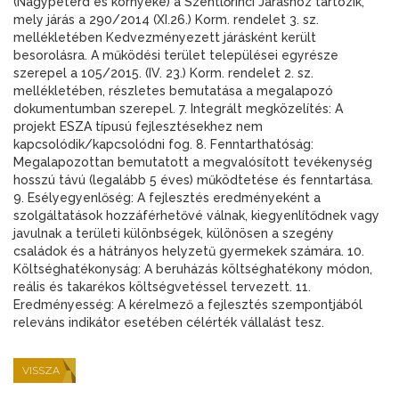
(Nagypeterd és környéke) a Szentlőrinci Járáshoz tartozik,
mely járás a 290/2014 (XI.26.) Korm. rendelet 3. sz.
mellékletében Kedvezményezett járásként került
besorolásra. A működési terület települései egyrésze
szerepel a 105/2015. (IV. 23.) Korm. rendelet 2. sz.
mellékletében, részletes bemutatása a megalapozó
dokumentumban szerepel. 7. Integrált megközelítés: A
projekt ESZA típusú fejlesztésekhez nem
kapcsolódik/kapcsolódni fog. 8. Fenntarthatóság:
Megalapozottan bemutatott a megvalósított tevékenység
hosszú távú (legalább 5 éves) működtetése és fenntartása.
9. Esélyegyenlőség: A fejlesztés eredményeként a
szolgáltatások hozzáférhetővé válnak, kiegyenlítődnek vagy
javulnak a területi különbségek, különösen a szegény
családok és a hátrányos helyzetű gyermekek számára. 10.
Költséghatékonyság: A beruházás költséghatékony módon,
reális és takarékos költségvetéssel tervezett. 11.
Eredményesség: A kérelmező a fejlesztés szempontjából
releváns indikátor esetében célérték vállalást tesz.
VISSZA