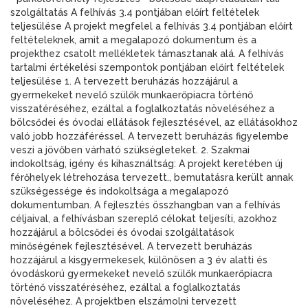
szolgáltatás A felhívás 3.4 pontjában előírt feltételek
teljesülése A projekt megfelel a felhívás 3.4 pontjában előírt
feltételeknek, amit a megalapozó dokumentum és a
projekthez csatolt mellékletek támasztanak alá. A felhívás
tartalmi értékelési szempontok pontjában előírt feltételek
teljesülése 1. A tervezett beruházás hozzájárul a
gyermekeket nevelő szülők munkaerőpiacra történő
visszatéréséhez, ezáltal a foglalkoztatás növeléséhez a
bölcsődei és óvodai ellátások fejlesztésével, az ellátásokhoz
való jobb hozzáféréssel. A tervezett beruházás figyelembe
veszi a jövőben várható szükségleteket. 2. Szakmai
indokoltság, igény és kihasználtság: A projekt keretében új
férőhelyek létrehozása tervezett., bemutatásra került annak
szükségessége és indokoltsága a megalapozó
dokumentumban. A fejlesztés összhangban van a felhívás
céljaival, a felhívásban szereplő célokat teljesíti, azokhoz
hozzájárul a bölcsődei és óvodai szolgáltatások
minőségének fejlesztésével. A tervezett beruházás
hozzájárul a kisgyermekesek, különösen a 3 év alatti és
óvodáskorú gyermekeket nevelő szülők munkaerőpiacra
történő visszatéréséhez, ezáltal a foglalkoztatás
növeléséhez. A projektben elszámolni tervezett