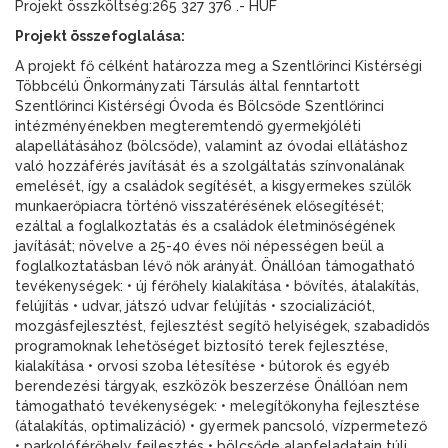
Projekt összköltség:265 327 376 .- HUF
Projekt összefoglalása:
A projekt fő célként határozza meg a Szentlőrinci Kistérségi
Többcélú Önkormányzati Társulás által fenntartott
Szentlőrinci Kistérségi Óvoda és Bölcsőde Szentlőrinci
intézményénekben megteremtendő gyermekjóléti
alapellátásához (bölcsőde), valamint az óvodai ellátáshoz
való hozzáférés javítását és a szolgáltatás színvonalának
emelését, így a családok segítését, a kisgyermekes szülők
munkaerőpiacra történő visszatérésének elősegítését;
ezáltal a foglalkoztatás és a családok életminőségének
javítását; növelve a 25-40 éves női népességen beül a
foglalkoztatásban lévő nők arányát. Önállóan támogatható
tevékenységek: • új férőhely kialakítása • bővítés, átalakítás,
felújítás • udvar, játszó udvar felújítás • szocializációt,
mozgásfejlesztést, fejlesztést segítő helyiségek, szabadidős
programoknak lehetőséget biztosító terek fejlesztése,
kialakítása • orvosi szoba létesítése • bútorok és egyéb
berendezési tárgyak, eszközök beszerzése Önállóan nem
támogatható tevékenységek: • melegítőkonyha fejlesztése
(átalakítás, optimalizáció) • gyermek pancsoló, vízpermetező
• parkolóférőhely fejlesztés • bölcsőde alapfeladatain túli