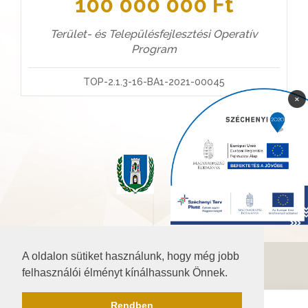
100 000 000 Ft
Terület- és Településfejlesztési Operatív
Program
TOP-2.1.3-16-BA1-2021-00045
×
A oldalon sütiket használunk, hogy még jobb
©2026 Baranya.hu
felhasználói élményt kínálhassunk Önnek.
Akadálymentesítési nyilatkozat
Rendben