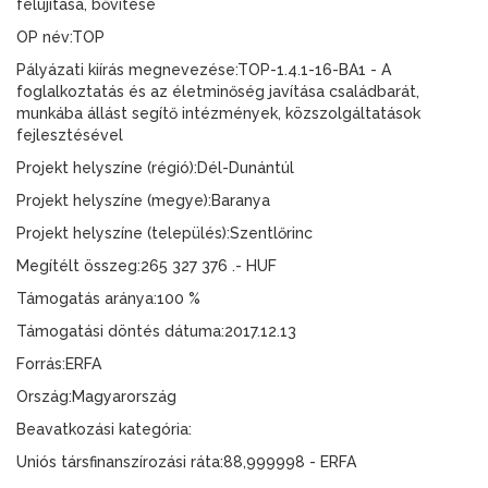
felújítása, bővítése
OP név:TOP
Pályázati kiírás megnevezése:TOP-1.4.1-16-BA1 - A
foglalkoztatás és az életminőség javítása családbarát,
munkába állást segítő intézmények, közszolgáltatások
fejlesztésével
Projekt helyszíne (régió):Dél-Dunántúl
Projekt helyszíne (megye):Baranya
Projekt helyszíne (település):Szentlőrinc
Megítélt összeg:265 327 376 .- HUF
Támogatás aránya:100 %
Támogatási döntés dátuma:2017.12.13
Forrás:ERFA
Ország:Magyarország
Beavatkozási kategória:
Uniós társfinanszírozási ráta:88,999998 - ERFA