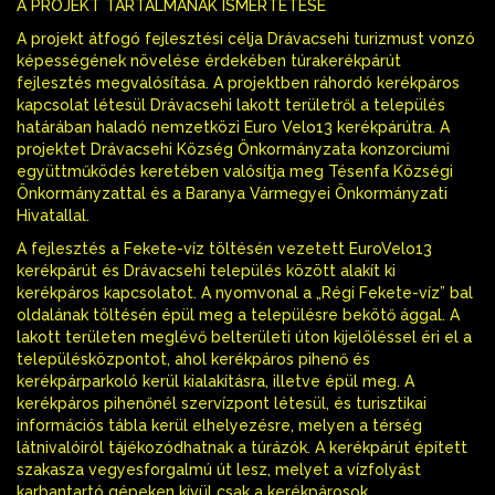
A PROJEKT TARTALMÁNAK ISMERTETÉSE
A projekt átfogó fejlesztési célja Drávacsehi turizmust vonzó
képességének növelése érdekében túrakerékpárút
fejlesztés megvalósítása. A projektben ráhordó kerékpáros
kapcsolat létesül Drávacsehi lakott területről a település
határában haladó nemzetközi Euro Velo13 kerékpárútra. A
projektet Drávacsehi Község Önkormányzata konzorciumi
együttműködés keretében valósítja meg Tésenfa Községi
Önkormányzattal és a Baranya Vármegyei Önkormányzati
Hivatallal.
A fejlesztés a Fekete-víz töltésén vezetett EuroVelo13
kerékpárút és Drávacsehi település között alakít ki
kerékpáros kapcsolatot. A nyomvonal a „Régi Fekete-víz” bal
oldalának töltésén épül meg a településre bekötő ággal. A
lakott területen meglévő belterületi úton kijelöléssel éri el a
településközpontot, ahol kerékpáros pihenő és
kerékpárparkoló kerül kialakításra, illetve épül meg. A
kerékpáros pihenőnél szervízpont létesül, és turisztikai
információs tábla kerül elhelyezésre, melyen a térség
látnivalóiról tájékozódhatnak a túrázók. A kerékpárút épített
szakasza vegyesforgalmú út lesz, melyet a vízfolyást
karbantartó gépeken kívül csak a kerékpárosok