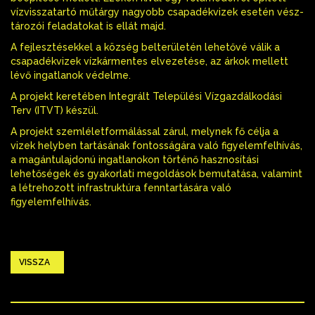
vízvisszatartó műtárgy nagyobb csapadékvizek esetén vész-
tározói feladatokat is ellát majd.
A fejlesztésekkel a község belterületén lehetővé válik a
csapadékvizek vízkármentes elvezetése, az árkok mellett
lévő ingatlanok védelme.
A projekt keretében Integrált Települési Vízgazdálkodási
Terv (ITVT) készül.
A projekt szemléletformálással zárul, melynek fő célja a
vizek helyben tartásának fontosságára való figyelemfelhívás,
a magántulajdonú ingatlanokon történő hasznosítási
lehetőségek és gyakorlati megoldások bemutatása, valamint
a létrehozott infrastruktúra fenntartására való
figyelemfelhívás.
VISSZA