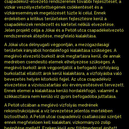
csapadékvíz-elvezető rendszerének további fejlesztését, a
vízkár veszélyeztetettségének csökkentését és a
vízkáresemények megelőzését tűzte ki célul. Ennek
érdekében a kritikus területeken fejlesztésre kerül a
csapadékvizek rendezett és kártétel nélküli elvezetése.
Jelen projekt célja a Jókai és a Petőfi utca csapadékelvezető
rendszereinek átépítése, megfelelő kialakítása.
A Jókai utca délnyugati végpontján, a mezőgazdasági
területek irányából hordalékfogó kialakítása szükséges. A
meglévő elvezető burkolt árok megtartásra kerül, de annak
medrében csendesítő elemek elhelyezése szükséges. A
meglévő burkolt árok végpontjától a befogadó vízfolyásig
burkolattal ellátott árok kerül kialakításra, a vízfolyásba való
bevezetés helyén kitorkoló fejjel. Az utca csapadékvíz
elvezetése a vízvisszatartási elv érvényesítésével tervezett.
Ennek elemei a kialakítása kerülő hordalékfogó, valamint a
szikkasztásra nem kerülő víz gyors befogadóba juttatása.
A Petőfi utcában a meglévő vízfolyás medrének
rekonstrukciójával a víz levezetése jelentős mértékben
biztosítható. A Petőfi utcai csapadékvíz csatlakozási szintjét
ennek megfelelően kell kialakítani, vízkormányzó zsilip
beépítése mellett. Ezeken kívül egy földmederrel épített