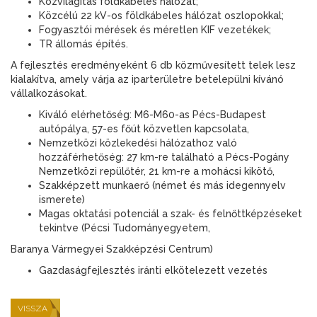
Közvilágítás földkábeles hálózat;
Közcélú 22 kV-os földkábeles hálózat oszlopokkal;
Fogyasztói mérések és méretlen KIF vezetékek;
TR állomás építés.
A fejlesztés eredményeként 6 db közművesített telek lesz
kialakítva, amely várja az iparterületre betelepülni kívánó
vállalkozásokat.
Kiváló elérhetőség: M6-M60-as Pécs-Budapest
autópálya, 57-es főút közvetlen kapcsolata,
Nemzetközi közlekedési hálózathoz való
hozzáférhetőség: 27 km-re található a Pécs-Pogány
Nemzetközi repülőtér, 21 km-re a mohácsi kikötő,
Szakképzett munkaerő (német és más idegennyelv
ismerete)
Magas oktatási potenciál a szak- és felnőttképzéseket
tekintve (Pécsi Tudományegyetem,
Baranya Vármegyei Szakképzési Centrum)
Gazdaságfejlesztés iránti elkötelezett vezetés
VISSZA