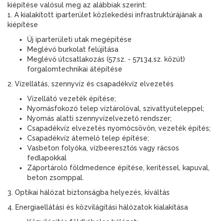
kiépítése valósul meg az alábbiak szerint:
1. A kialakított iparterület közlekedési infrastruktúrájának a
kiépítése
Új iparterületi utak megépítése
Meglévő burkolat felújítása
Meglévő útcsatlakozás (57.sz. - 57134.sz. közút)
forgalomtechnikai átépítése
2. Vízellátás, szennyvíz és csapadékvíz elvezetés
Vízellátó vezeték építése;
Nyomásfokozó telep víztárolóval, szivattyúteleppel;
Nyomás alatti szennyvízelvezető rendszer;
Csapadékvíz elvezetés nyomócsövön, vezeték építés;
Csapadékvíz átemelő telep építése;
Vasbeton folyóka, vízbeeresztős vagy rácsos
fedlapokkal
Záportároló földmedence építése, kerítéssel, kapuval,
beton zsomppal.
3. Optikai hálózat biztonságba helyezés, kiváltás
4. Energiaellátási és közvilágítási hálózatok kialakítása