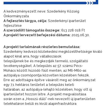
A kedvezményezett neve: Szederkény Község
Önkormányzata
A fejlesztés tárgya, célja:
Szederkényi iparterület
fejlesztése
A szerződött támogatás összege:
613 228 018 Ft
A projekt tervezett befejezési dátuma:
2025.06.30.
A projekt tartalmának részletes bemutatása:
Szederkény kedvező közlekedési megközelíthetősége kiváló
alapot kínál arra, hogy vállalkozások
települjenek be és megkezdjék termelő, szolgáltató
tevékenységüket. A település az 57. számú Pécs-
Mohács között húzódó főút mentén, az M6-M60-as
autópálya csomópontja közvetlen közelében fekszik.
Erre az adottságra építve vásárolt meg az önkormányzat
egy 7,1 hektáros területet a település keleti
határában, az autópálya-lehajtó közelében, hogy ott új
iparterületet hozzon létre. A projekt megvalósítása
során ezen a „Hosszú dűlő”-nek nevezett új iparterületen
telekhatáron belüli és kívüli alapinfrastruktúra