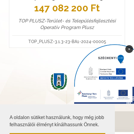
147 082 200 Ft
TOP PLUSZ-Terület- és Településfejlesztési
Operatív Program Plusz
TOP_PLUSZ-3.1.3-23-BA1-2024-00005
×
A oldalon sütiket használunk, hogy még jobb
©2026 Baranya.hu
felhasználói élményt kínálhassunk Önnek.
Akadálymentesítési nyilatkozat