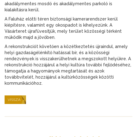
akadálymentes mosdó és akadálymentes parkoló is
kialakításra kerül.
A Faluház előtti téren biztonsági kamerarendszer kerül
kiépítésre, valamint egy okospadot is kihelyezünk. A
Vásárteret újrafüvesítjük, mely terület közösségi térként
működik majd a jövőben.
A rekonstrukciót követően a közétkeztetés újraindul, amely
helyi gazdaságélénkítő hatással bír, és a közösségi
rendezvények is visszakerülhetnek a megszokott helyükre. A
rekonstrukció hozzájárul a helyi kultúra további fejlődéséhez,
támogatja a hagyományok megtartását és azok
továbbvitelét, hozzájárul a kultúrközösségek közötti
kommunikációhoz.
VISSZA