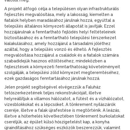
valósul meg.
A projekt átfogó célja a településen olyan infrastrukturális
fejlesztés megvalósítása, mely a lakosság, kiemelten a
fiatalok helyben maradásához járulnak hozzá, egyúttal a
település általános környezeti állapotát is javítják. Ezzel
hozzájárulnak a fenntartható fejlődés helyi feltételeinek
biztosításához és a fenntartható települési térszerkezet
kialakulásához, amely hozzájárul a társadalmi jóléthez
azáltal, hogy a település vonzó és élhető. A fejlesztés
megvalósítása hozzájárul a családok és a fiatalok számára
szabadidejük hasznos eltöltéséhez, mindeközben a
fejlesztések a környezeti fenntarthatóság követelményeit
szolgálják, a települési zöld környezet megteremtéséhez,
ezek gazdaságos fenntartásához járulnak hozzá.
Jelen projekt segítségével elvégezzük a Faluház
tetőszerkezetének teljes rekonstrukcióját, illetve
helyreállítjuk a villamos hálózatot, a fűtést és a vízhálózatot,
vizesblokkokat és a lépcsőket. A tönkrement nyílászárók
cseréje, illetve a falak újrafestése is megtörténik. A leázás,
illetve a hőterhelés következtében tönkrement burkolatokat
cseréljük, az épület külső hőszigetelést kap, a konyha
újraindításához szükséges eszközök beszerezzük, valamint