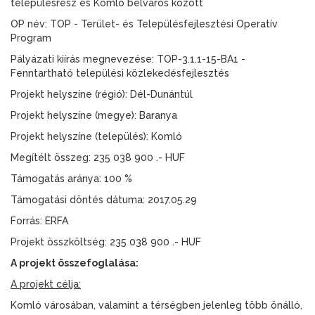
településrész és Komló belváros között
OP név: TOP - Terület- és Településfejlesztési Operatív
Program
Pályázati kiírás megnevezése: TOP-3.1.1-15-BA1 -
Fenntartható települési közlekedésfejlesztés
Projekt helyszíne (régió): Dél-Dunántúl
Projekt helyszíne (megye): Baranya
Projekt helyszíne (település): Komló
Megítélt összeg: 235 038 900 .- HUF
Támogatás aránya: 100 %
Támogatási döntés dátuma: 2017.05.29
Forrás: ERFA
Projekt összköltség: 235 038 900 .- HUF
A projekt összefoglalása:
A projekt célja:
Komló városában, valamint a térségben jelenleg több önálló,