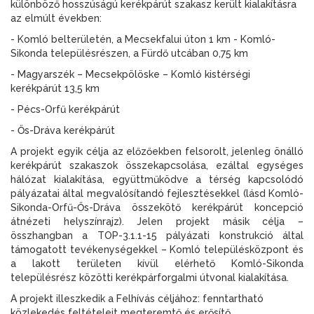
különböző hosszúságú kerékpárút szakasz került kialakításra
az elmúlt években:
- Komló belterületén, a Mecsekfalui úton 1 km - Komló-
Sikonda településrészen, a Fürdő utcában 0,75 km
- Magyarszék – Mecsekpölöske – Komló kistérségi
kerékpárút 13,5 km
- Pécs-Orfű kerékpárút
- Ős-Dráva kerékpárút
A projekt egyik célja az előzőekben felsorolt, jelenleg önálló
kerékpárút szakaszok összekapcsolása, ezáltal egységes
hálózat kialakítása, együttműködve a térség kapcsolódó
pályázatai által megvalósítandó fejlesztésekkel (lásd Komló-
Sikonda-Orfű-Ős-Dráva összekötő kerékpárút koncepció
átnézeti helyszínrajz). Jelen projekt másik célja –
összhangban a TOP-3.1.1-15 pályázati konstrukció által
támogatott tevékenységekkel – Komló településközpont és
a lakott területen kívül elérhető Komló-Sikonda
településrész közötti kerékpárforgalmi útvonal kialakítása.
A projekt illeszkedik a Felhívás céljához: fenntartható
közlekedés feltételeit megteremtő és erősítő