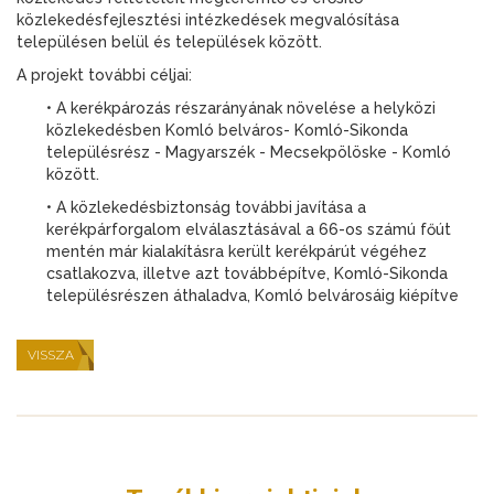
közlekedésfejlesztési intézkedések megvalósítása
településen belül és települések között.
A projekt további céljai:
• A kerékpározás részarányának növelése a helyközi
közlekedésben Komló belváros- Komló-Sikonda
településrész - Magyarszék - Mecsekpölöske - Komló
között.
• A közlekedésbiztonság további javítása a
kerékpárforgalom elválasztásával a 66-os számú főút
mentén már kialakításra került kerékpárút végéhez
csatlakozva, illetve azt továbbépítve, Komló-Sikonda
településrészen áthaladva, Komló belvárosáig kiépítve
VISSZA