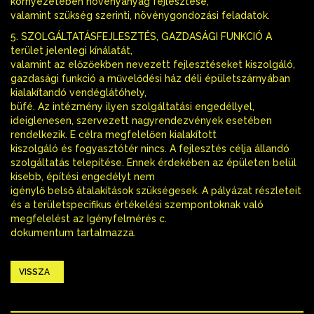
környezetében növényanyag fejlesztése,
valamint szükség szerinti, növénygondozási feladatok.
5. SZOLGÁLTATÁSFEJLESZTÉS, GAZDASÁGI FUNKCIÓ A
terület jelenlegi kínálatát,
valamint az előzőekben nevezett fejlesztéseket kiszolgáló,
gazdasági funkció a művelődési ház déli épületszárnyában
kialakítandó vendéglátóhely,
büfé. Az intézmény ilyen szolgáltatási engedéllyel,
ideiglenesen, szervezett nagyrendezvények esetében
rendelkezik. E célra megfelelően kialakított
kiszolgáló és fogyasztótér nincs. A fejlesztés célja állandó
szolgáltatás telepítése. Ennek érdekében az épületen belül
kisebb, építési engedélyt nem
igénylő belső átalakítások szükségesek. A pályázat részleteit
és a területspecifikus értékelési szempontoknak való
megfelelést az Igényfelmérés c.
dokumentum tartalmazza.
VISSZA