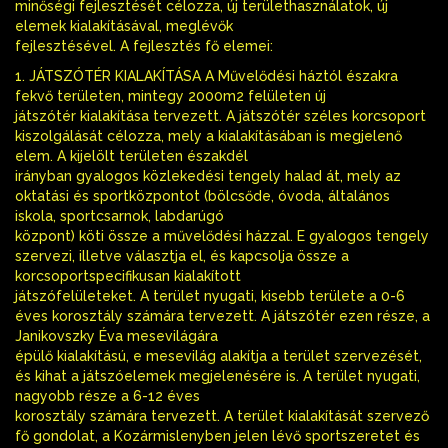
minőségi fejlesztését célozza, új területhasználatok, új
elemek kialakításával, meglévők
fejlesztésével. A fejlesztés fő elemei:
1. JÁTSZÓTÉR KIALAKÍTÁSA A Művelődési háztól északra
fekvő területen, mintegy 2000m2 felületen új
játszótér kialakítása tervezett. A játszótér széles korcsoport
kiszolgálását célozza, mely a kialakításában is megjelenő
elem. A kijelölt területen északdél
irányban gyalogos közlekedési tengely halad át, mely az
oktatási és sportközpontot (bölcsőde, óvoda, általános
iskola, sportcsarnok, labdarúgó
központ) köti össze a művelődési házzal. E gyalogos tengely
szervezi, illetve választja el, és kapcsolja össze a
korcsoportspecifikusan kialakított
játszófelületeket. A terület nyugati, kisebb területe a 0-6
éves korosztály számára tervezett. A játszótér ezen része, a
Janikovszky Éva mesevilágára
épülő kialakítású, e mesevilág alakítja a terület szervezését,
és kihat a játszóelemek megjelenésére is. A terület nyugati,
nagyobb része a 6-12 éves
korosztály számára tervezett. A terület kialakítását szervező
fő gondolat, a Kozármislenyben jelen lévő sportszeretet és