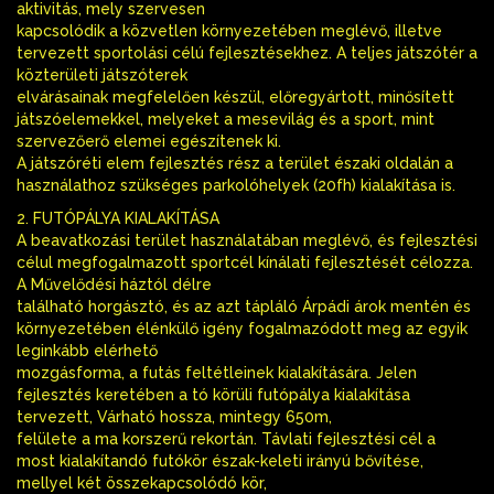
aktivitás, mely szervesen
kapcsolódik a közvetlen környezetében meglévő, illetve
tervezett sportolási célú fejlesztésekhez. A teljes játszótér a
közterületi játszóterek
elvárásainak megfelelően készül, előregyártott, minősített
játszóelemekkel, melyeket a mesevilág és a sport, mint
szervezőerő elemei egészítenek ki.
A játszóréti elem fejlesztés rész a terület északi oldalán a
használathoz szükséges parkolóhelyek (20fh) kialakítása is.
2. FUTÓPÁLYA KIALAKÍTÁSA
A beavatkozási terület használatában meglévő, és fejlesztési
célul megfogalmazott sportcél kínálati fejlesztését célozza.
A Művelődési háztól délre
található horgásztó, és az azt tápláló Árpádi árok mentén és
környezetében élénkülő igény fogalmazódott meg az egyik
leginkább elérhető
mozgásforma, a futás feltétleinek kialakítására. Jelen
fejlesztés keretében a tó körüli futópálya kialakítása
tervezett, Várható hossza, mintegy 650m,
felülete a ma korszerű rekortán. Távlati fejlesztési cél a
most kialakítandó futókör észak-keleti irányú bővítése,
mellyel két összekapcsolódó kör,