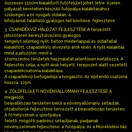
összesen 1500m kialakított futófelület jöhet létre. A jelen
pályázat keretében készülő futópálya kialakításához
szükséges a tó nyugati oldalán, a
kifolyásnál található gyalogos híd bővítése, fejlesztése.
3. CSAPADÉKVÍZ HÁLÓZAT FEJLESZTÉSE A tervezett
játszótéren keresztülvezető gyalogos
tengelyt jelenleg nyílt, beton mederlappal és oldalfallal
kialakított, csapadékvíz elvezető árok kíséri. A nyílt kialakítás
mind a játszótér, mind a
szomszédos területek használatát jelentősen korlátozza. A
fejlesztés célja, a nyílt árok helyett, terepszint alatt vezetett
csapadékcsatorna kialakítása.
A csapadékvíz befogadója a horgásztó. Az építendő csatorna
hossza: 125m.
4. ZÖLDFELÜLETI NÖVÉNYÁLLOMÁNY FEJLESZTÉSE A
megjelölt
beavatkozási területen belül a növényállomány, sétautak,
utcabútorok fejlesztése tervezett a beavatkozási területen.
A fő helyszínek a sportpálya
feletti, mögötti parkrész sétaútjának, padjainak
növényzetének fejlesztése, a futópálya, és a Művelődési ház