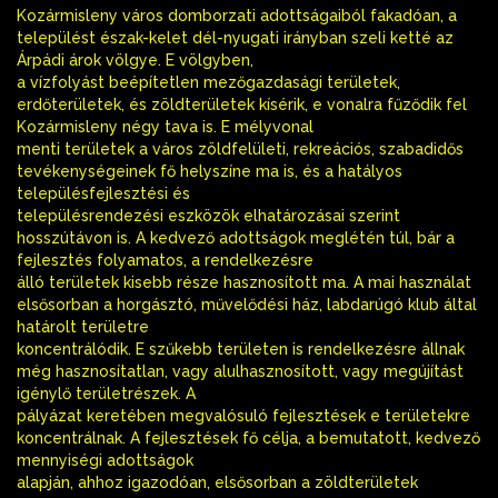
Kozármisleny város domborzati adottságaiból fakadóan, a
települést észak-kelet dél-nyugati irányban szeli ketté az
Árpádi árok völgye. E völgyben,
a vízfolyást beépítetlen mezőgazdasági területek,
erdőterületek, és zöldterületek kísérik, e vonalra fűződik fel
Kozármisleny négy tava is. E mélyvonal
menti területek a város zöldfelületi, rekreációs, szabadidős
tevékenységeinek fő helyszíne ma is, és a hatályos
településfejlesztési és
településrendezési eszközök elhatározásai szerint
hosszútávon is. A kedvező adottságok meglétén túl, bár a
fejlesztés folyamatos, a rendelkezésre
álló területek kisebb része hasznosított ma. A mai használat
elsősorban a horgásztó, művelődési ház, labdarúgó klub által
határolt területre
koncentrálódik. E szűkebb területen is rendelkezésre állnak
még hasznosítatlan, vagy alulhasznosított, vagy megújítást
igénylő területrészek. A
pályázat keretében megvalósuló fejlesztések e területekre
koncentrálnak. A fejlesztések fő célja, a bemutatott, kedvező
mennyiségi adottságok
alapján, ahhoz igazodóan, elsősorban a zöldterületek