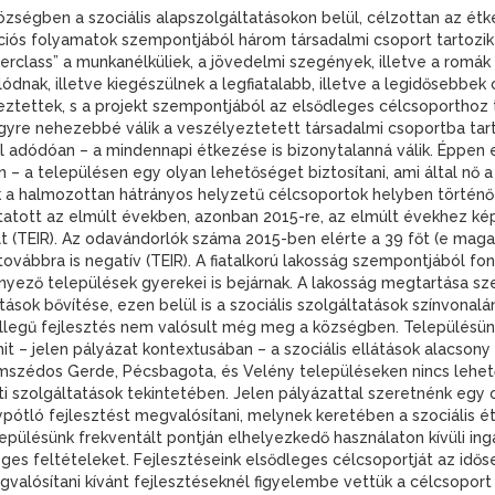
községben a szociális alapszolgáltatásokon belül, célzottan az ét
ciós folyamatok szempontjából három társadalmi csoport tartozi
erclass” a munkanélküliek, a jövedelmi szegények, illetve a romák
nak, illetve kiegészülnek a legfiatalabb, illetve a legidősebbek cs
ztettek, s a projekt szempontjából az elsődleges célcsoporthoz
gyre nehezebbé válik a veszélyeztetett társadalmi csoportba tar
dódóan – a mindennapi étkezése is bizonytalanná válik. Éppen ez
 – a településen egy olyan lehetőséget biztosítani, ami által nő a 
ik a halmozottan hátrányos helyzetű célcsoportok helyben történő
atott az elmúlt években, azonban 2015-re, az elmúlt évekhez kép
t (TEIR). Az odavándorlók száma 2015-ben elérte a 39 főt (e maga
ovábbra is negatív (TEIR). A fiatalkorú lakosság szempontjából fo
örnyező települések gyerekei is bejárnak. A lakosság megtartása 
tások bővítése, ezen belül is a szociális szolgáltatások színvona
jellegű fejlesztés nem valósult még meg a községben. Településün
t – jelen pályázat kontextusában – a szociális ellátások alacson
zomszédos Gerde, Pécsbagota, és Velény településeken nincs lehet
szolgáltatások tekintetében. Jelen pályázattal szeretnénk egy oly
pótló fejlesztést megvalósítani, melynek keretében a szociális étk
ülésünk frekventált pontján elhelyezkedő használaton kívüli ingatl
s feltételeket. Fejlesztéseink elsődleges célcsoportját az idő
alósítani kívánt fejlesztéseknél figyelembe vettük a célcsoport i