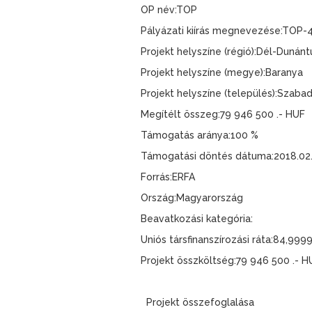
OP név:TOP
Pályázati kiírás megnevezése:TOP-4.2
Projekt helyszíne (régió):Dél-Dunánt
Projekt helyszíne (megye):Baranya
Projekt helyszíne (település):Szabad
Megítélt összeg:79 946 500 .- HUF
Támogatás aránya:100 %
Támogatási döntés dátuma:2018.02
Forrás:ERFA
Ország:Magyarország
Beavatkozási kategória:
Uniós társfinanszírozási ráta:84,999
Projekt összköltség:79 946 500 .- H
Projekt összefoglalása