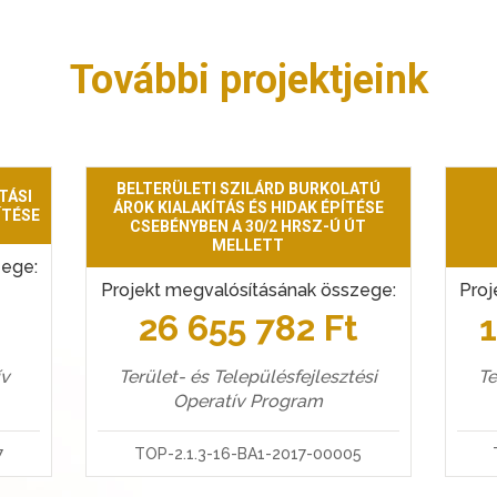
További projektjeink
BELTERÜLETI SZILÁRD BURKOLATÚ
TÁSI
ÁROK KIALAKÍTÁS ÉS HIDAK ÉPÍTÉSE
ÍTÉSE
CSEBÉNYBEN A 30/2 HRSZ-Ú ÚT
MELLETT
zege:
Projekt megvalósításának összege:
Proj
t
26 655 782 Ft
Terület- és Településfejlesztési
Te
ív
Operatív Program
TOP-2.1.3-16-BA1-2017-00005
7