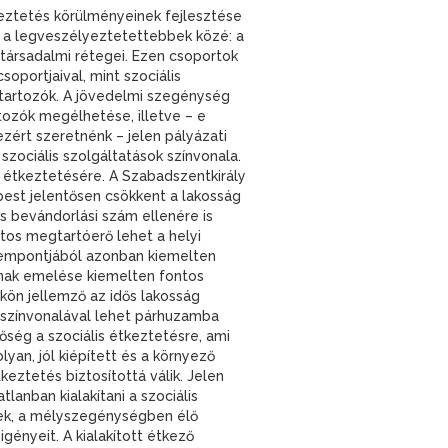
keztetés körülményeinek fejlesztése
k a legveszélyeztetettebbek közé: a
 társadalmi rétegei. Ezen csoportok
oportjaival, mint szociális
 tartozók. A jövedelmi szegénység
tozók megélhetése, illetve – e
ért szeretnénk – jelen pályázati
szociális szolgáltatások színvonala.
 étkeztetésére. A Szabadszentkirály
est jelentősen csökkent a lakosság
s bevándorlási szám ellenére is
ntos megtartóerő lehet a helyi
szempontjából azonban kiemelten
lának emelése kiemelten fontos
kön jellemző az idős lakosság
y színvonalával lehet párhuzamba
őség a szociális étkeztetésre, ami
an, jól kiépített és a környező
eztetés biztosítottá válik. Jelen
anban kialakítani a szociális
sek, a mélyszegénységben élő
gényeit. A kialakított étkező