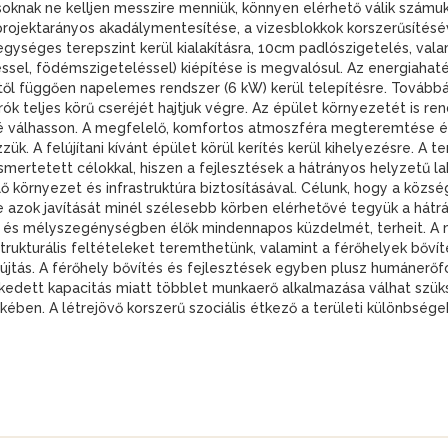
osoknak ne kelljen messzire menniük, könnyen elérhető válik számuk
 projektarányos akadálymentesítése, a vizesblokkok korszerűsítés
ységes terepszint kerül kialakításra, 10cm padlószigetelés, val
ssel, födémszigeteléssel) kiépítése is megvalósul. Az energiahat
től függően napelemes rendszer (6 kW) kerül telepítésre. Továbbá,
rók teljes körű cseréjét hajtjuk végre. Az épület környezetét is re
 válhasson. A megfelelő, komfortos atmoszféra megteremtése é
k. A felújítani kívánt épület körül kerítés kerül kihelyezésre. A te
smertetett célokkal, hiszen a fejlesztések a hátrányos helyzetű 
ő környezet és infrastruktúra biztosításával. Célunk, hogy a köz
e azok javítását minél szélesebb körben elérhetővé tegyük a hát
és mélyszegénységben élők mindennapos küzdelmét, terheit. A me
ukturális feltételeket teremthetünk, valamint a férőhelyek bővít
nyújtás. A férőhely bővítés és fejlesztések egyben plusz humáner
edett kapacitás miatt többlet munkaerő alkalmazása válhat szü
kében. A létrejövő korszerű szociális étkező a területi különbség