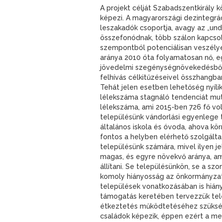
A projekt célját Szabadszentkirály 
képezi. A magyarországi dezintegrá
leszakadók csoportja, avagy az „und
összefonódnak, több szálon kapcsolód
szempontból potenciálisan veszélye
aránya 2010 óta folyamatosan nő, e
jövedelmi szegénységnövekedésből a
felhívás célkitűzéseivel összhangban
Tehát jelen esetben lehetőség nyíl
lélekszáma stagnáló tendenciát mut
lélekszáma, ami 2015-ben 726 fő vol
településünk vándorlási egyenlege t
általános iskola és óvoda, ahova k
fontos a helyben elérhető szolgálta
településünk számára, mivel ilyen 
magas, és egyre növekvő aránya, ami
állítani. Se településünkön, se a s
komoly hiányosság az önkormányzati 
települések vonatkozásában is hiány
támogatás keretében tervezzük telep
étkeztetés működtetéséhez szüksége
családok képezik, éppen ezért a megv