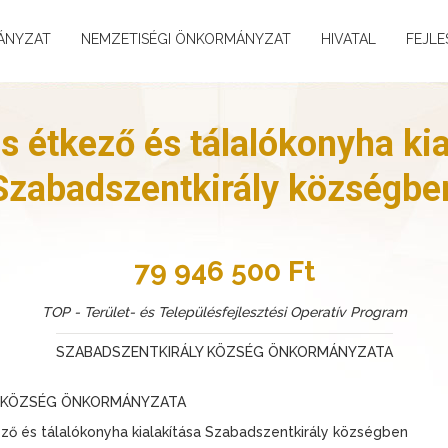
ÁNYZAT
NEMZETISÉGI ÖNKORMÁNYZAT
HIVATAL
FEJLE
is étkező és tálalókonyha kia
Szabadszentkirály községbe
79 946 500 Ft
TOP - Terület- és Településfejlesztési Operatív Program
SZABADSZENTKIRÁLY KÖZSÉG ÖNKORMÁNYZATA
Y KÖZSÉG ÖNKORMÁNYZATA
ző és tálalókonyha kialakítása Szabadszentkirály községben