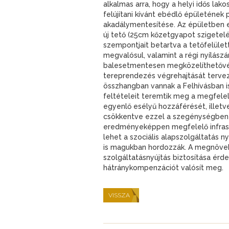
alkalmas arra, hogy a helyi idős lak
felújítani kívánt ebédlő épületének
akadálymentesítése. Az épületben eg
új tető (25cm kőzetgyapot szigetelé
szempontjait betartva a tetőfelület
megvalósul, valamint a régi nyílászá
balesetmentesen megközelíthetővé
tereprendezés végrehajtását tervezzü
összhangban vannak a Felhívásban i
feltételeit teremtik meg a megfelel
egyenlő esélyű hozzáférését, illetv
csökkentve ezzel a szegénységben 
eredményeképpen megfelelő infrastr
lehet a szociális alapszolgáltatás 
is magukban hordozzák. A megnövek
szolgáltatásnyújtás biztosítása érde
hátránykompenzációt valósít meg.
VISSZA