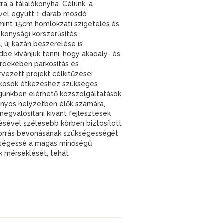
ra a tálalókonyha. Célunk, a
ével együtt 1 darab mosdó
amint 15cm homlokzati szigetelés és
ékonysági korszerűsítés
 új kazán beszerelése is
ndbe kívánjuk tenni, hogy akadály- és
rdekében parkosítás és
rvezett projekt célkitűzései
lakosok étkezéshez szükséges
ségünkben elérhető közszolgáltatások
rányos helyzetben élők számára,
gvalósítani kívánt fejlesztések
ésével szélesebb körben biztosított
őforrás bevonásának szükségességét
kségessé a magas minőségű
ek mérséklését, tehát