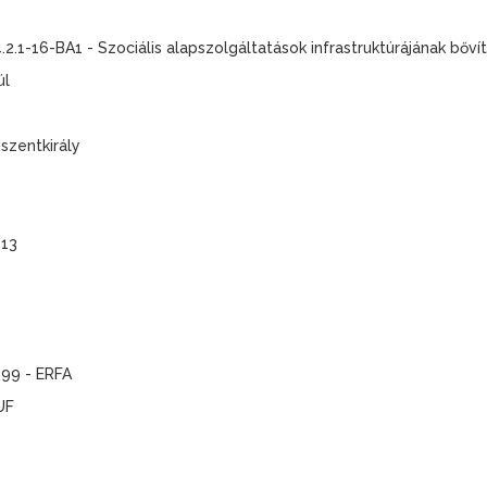
.1-16-BA1 - Szociális alapszolgáltatások infrastruktúrájának bőví
úl
szentkirály
.13
999 - ERFA
UF