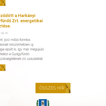
B
eződött a Harkányi
fürdő Zrt. energetikai
ztése.
 09. 16.
t 300 millió forintos
ásnak köszönhetően új
gia épült ki, így már megújuló
 fedezi a Gyógyfürdő
szükségletének 20 százalékát.
B
ÖSSZES HÍR