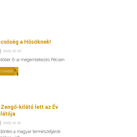
icsőség a Hősöknek!
2025. 10. 07.
któber 6-ai megemlékezés Pécsen
TOVÁBB
 Zengő-kilátó lett az Év
ilátója
2025. 10. 01.
döntés a magyar természetjárók