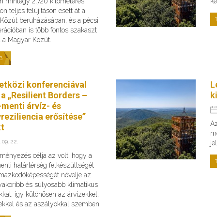
n mintegy 2,720 kilométeres
ke
n teljes felújításon esett át a
Közút beruházásában, és a pécsi
rációban is több fontos szakaszt
fel a Magyar Közút.
B
tközi konferenciával
L
 a „Resilient Borders –
k
menti árvíz- és
reziliencia erősítése”
Az
kt
me
 09. 22.
je
ményezés célja az volt, hogy a
nti határtérség felkészültségét
lmazkodóképességét növelje az
yakoribb és súlyosabb klimatikus
kkal, így különösen az árvizekkel,
zekkel és az aszályokkal szemben.