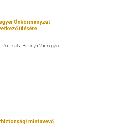
egyei Önkormányzat
etkező ülésére
kező ülését a Baranya Vármegyei
erbiztonsági mintavevő