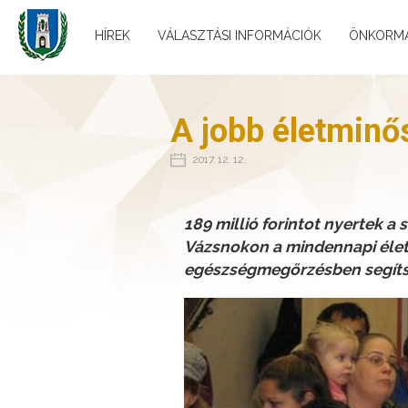
HÍREK
VÁLASZTÁSI INFORMÁCIÓK
ÖNKORM
A jobb életminő
2017. 12. 12.
189 millió forintot nyertek a
Vázsnokon a mindennapi élet
egészségmegőrzésben segítsé