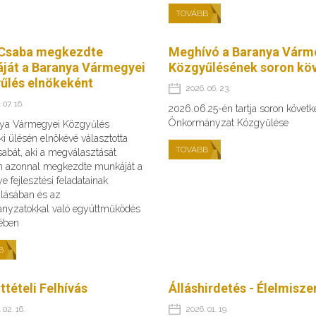
TOVÁBB
Csaba megkezdte
Meghívó a Baranya Várm
ját a Baranya Vármegyei
Közgyűlésének soron köv
űlés elnökeként
2026. 06. 23.
 07. 16.
2026.06.25-én tartja soron követ
Önkormányzat Közgyűlése
ya Vármegyei Közgyűlés
ki ülésén elnökévé választotta
TOVÁBB
abát, aki a megválasztását
n azonnal megkezdte munkáját a
 fejlesztési feladatainak
álásában és az
nyzatokkal való együttműködés
sében
B
ttételi Felhívás
Álláshirdetés - Élelmisz
 02. 16.
2026. 01. 19.