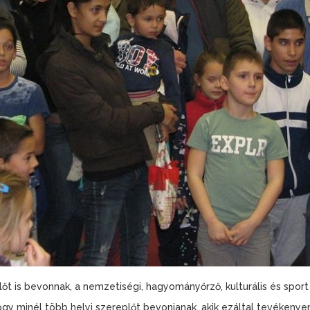
lőt is bevonnak, a nemzetiségi, hagyományőrző, kulturális és spor
gy minél több helyi szereplőt bevonjanak, akik ezáltal tevékenyen