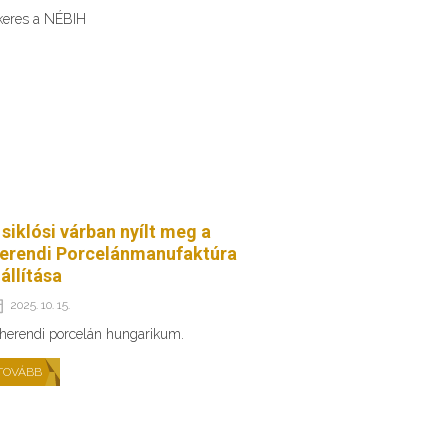
 keres a NÉBIH
 siklósi várban nyílt meg a
erendi Porcelánmanufaktúra
iállítása
2025. 10. 15.
herendi porcelán hungarikum.
TOVÁBB