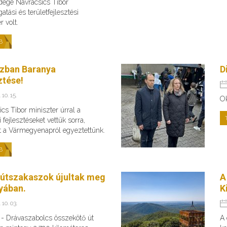
dége Navracsics Tibor
atási és területfejlesztési
r volt.
B
zban Baranya
D
ztése!
 10. 15.
O
cs Tibor miniszter úrral a
 fejlesztéseket vettük sorra,
t a Vármegyenapról egyeztettünk.
B
 útszakaszok újultak meg
A
yában.
K
 10. 03.
s - Drávaszabolcs összekötő út
A 