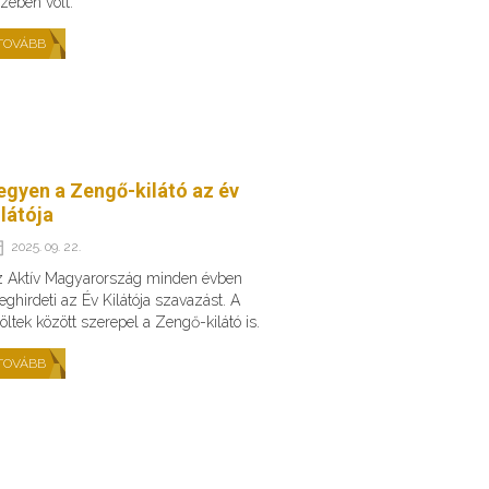
zében volt.
TOVÁBB
egyen a Zengő-kilátó az év
ilátója
2025. 09. 22.
 Aktív Magyarország minden évben
ghirdeti az Év Kilátója szavazást. A
löltek között szerepel a Zengő-kilátó is.
TOVÁBB