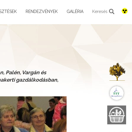
SZTÉSEK
RENDEZVÉNYEK
GALÉRIA
Keresés
K
n, Palén, Vargán és
akerti gazdálkodásban,
B
B