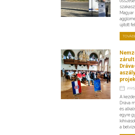
összese
szakaszo
Magyar 
agglome
újított 
TOVÁB
Nemze
zárult
Dráva-
aszály
proje
2025.
A kezde
Dráva me
és alka
egyre g
kihíváso
a belvi