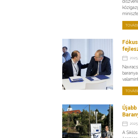
díszven
közigazg
miniszte
TOVÁB
Fókus
fejles
2025.
Navracsi
baranyai
valamin
TOVÁB
Újabb
Baran
2025.
A Sikló