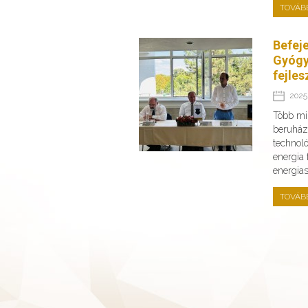
TOVÁB
Befej
Gyógy
fejles
2025.
Több min
beruház
technoló
energia
energia
TOVÁB