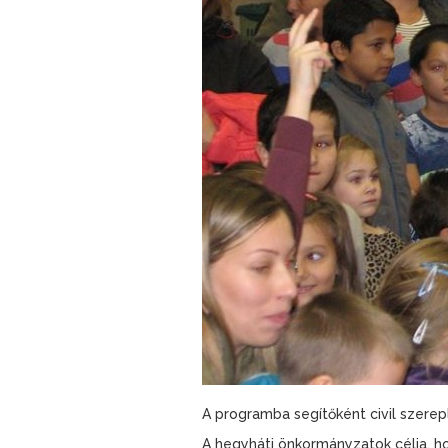
A programba segítőként civil szerep
A hegyháti önkormányzatok célja, ho