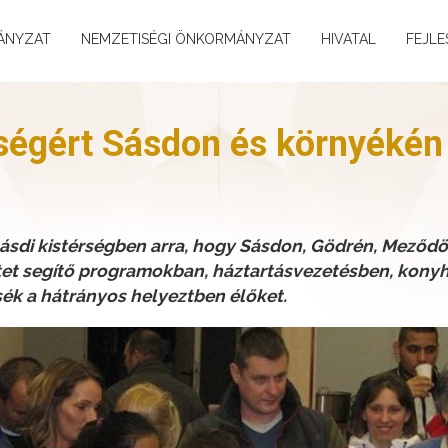
ÁNYZAT
NEMZETISÉGI ÖNKORMÁNYZAT
HIVATAL
FEJLE
ségért Sásdon és környékén
 sásdi kistérségben arra, hogy Sásdon, Gödrén, Meződö
et segítő programokban, háztartásvezetésben, konyh
k a hátrányos helyeztben élőket.