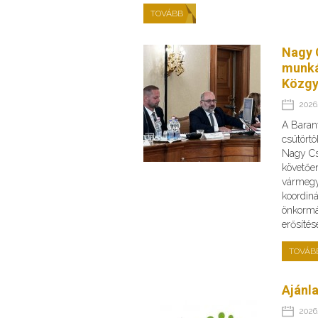
TOVÁBB
Nagy 
munká
Közgy
2026.
A Baran
csütörtö
Nagy Cs
követőe
vármegye
koordin
önkormá
erősíté
TOVÁB
Ajánla
2026.