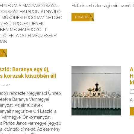
TERREG V-A MAGYARORSZÁG-
Élelmiszerbiztonsági mintavevőt
TORSZÁG HATÁRON ÁTNYÚLÓ
TOVÁBB
TMŰKÖDÉSI PROGRAM NETGEO
EZÉSŰ PROJEKTJÉNEK
ÉBEN MEGHATÁROZOTT
TŐI FELADAT ELVÉGZÉSÉRE”
BAN
B
szló: Baranya egy új,
A
es korszak küszöbén áll
H
k
 10. 27.
adon rendezte Megyenapi Ünnepi
ését a Baranya Vármegyei
A 
nyzat. Az elmúlt évek
nyait megőrizve Őri László, a
a Vármegyei Önkormányzat
és Partos János vármegyei jegyző
 a kitüntető címeket. Az esemény