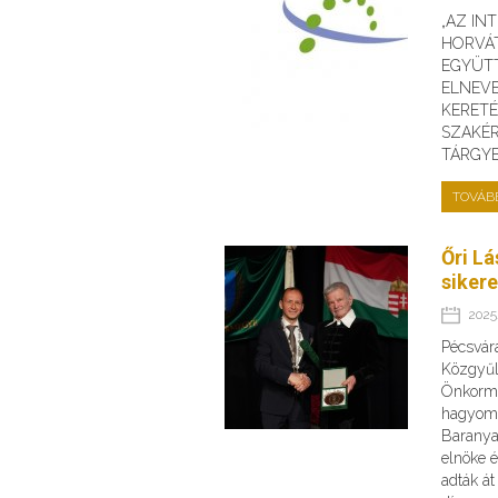
„AZ IN
HORVÁ
EGYÜT
ELNEV
KERET
SZAKÉR
TÁRGY
TOVÁB
Őri Lá
siker
2025.
Pécsvár
Közgyűl
Önkormá
hagyomá
Barany
elnöke 
adták át