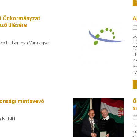
i Önkormányzat
A
ző ülésére
„
H
ülését a Baranya Vármegyei
E
E
K
S
T
tonsági mintavevő
Ő
s
 a NÉBIH
Pé
Kö