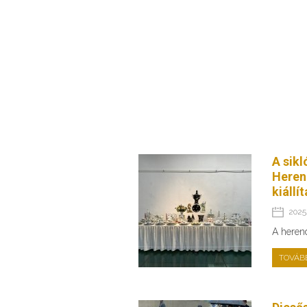
A sikl
Heren
kiállí
2025.
A heren
TOVÁB