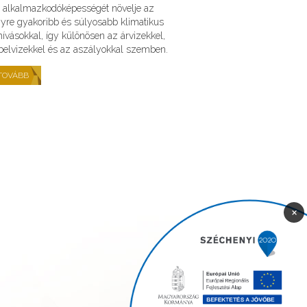
 alkalmazkodóképességét növelje az
yre gyakoribb és súlyosabb klimatikus
hívásokkal, így különösen az árvizekkel,
belvizekkel és az aszályokkal szemben.
TOVÁBB
×