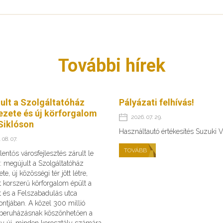
További hírek
ult a Szolgáltatóház
Pályázati felhívás!
ezete és új körforgalom
2026. 07. 29.
Siklóson
Használtautó értékesítés Suzuki V
 08. 07.
TOVÁBB
lentős városfejlesztés zárult le
: megújult a Szolgáltatóház
te, új közösségi tér jött létre,
 korszerű körforgalom épült a
t és a Felszabadulás utca
ntjában. A közel 300 millió
s beruházásnak köszönhetően a
gy új, minden korosztály számára