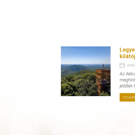
Legye
kilátó
2025.
Az Aktí
meghirde
jelöltek
TOVÁB