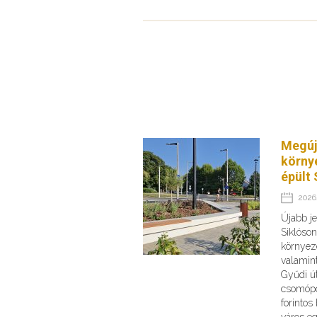
Megúj
körny
épült 
2026.
Újabb je
Siklóson
környeze
valamint
Gyűdi ú
csomópo
forinto
város e