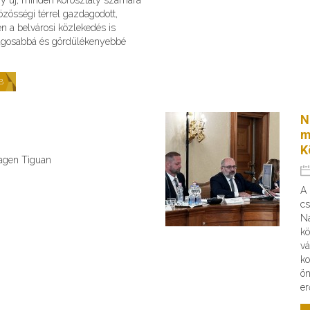
zösségi térrel gazdagodott,
n a belvárosi közlekedés is
ágosabbá és gördülékenyebbé
B
N
m
K
wagen Tiguan
A
cs
Na
kö
vá
ko
ön
er