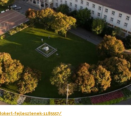
okert-fejlesztenek-1185557/