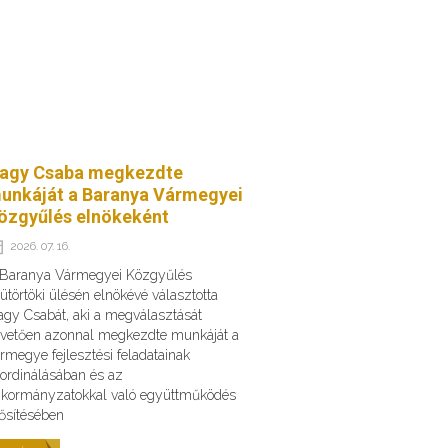
agy Csaba megkezdte
unkáját a Baranya Vármegyei
özgyűlés elnökeként
2026. 07. 16.
 Baranya Vármegyei Közgyűlés
ütörtöki ülésén elnökévé választotta
gy Csabát, aki a megválasztását
vetően azonnal megkezdte munkáját a
rmegye fejlesztési feladatainak
ordinálásában és az
kormányzatokkal való együttműködés
ősítésében