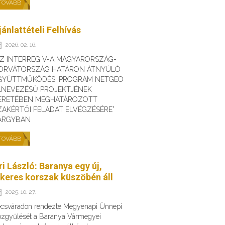
TOVÁBB
jánlattételi Felhívás
2026. 02. 16.
AZ INTERREG V-A MAGYARORSZÁG-
ORVÁTORSZÁG HATÁRON ÁTNYÚLÓ
GYÜTTMŰKÖDÉSI PROGRAM NETGEO
LNEVEZÉSŰ PROJEKTJÉNEK
ERETÉBEN MEGHATÁROZOTT
ZAKÉRTŐI FELADAT ELVÉGZÉSÉRE”
ÁRGYBAN
TOVÁBB
ri László: Baranya egy új,
ikeres korszak küszöbén áll
2025. 10. 27.
csváradon rendezte Megyenapi Ünnepi
zgyűlését a Baranya Vármegyei