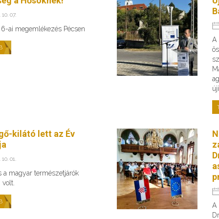
ség a Hősöknek!
Ú
B
 10. 07.
 6-ai megemlékezés Pécsen
A 
B
ös
sz
Ma
ag
új
ő-kilátó lett az Év
N
ja
z
D
 10. 01.
a
s a magyar természetjárók
p
volt.
B
A 
Dr