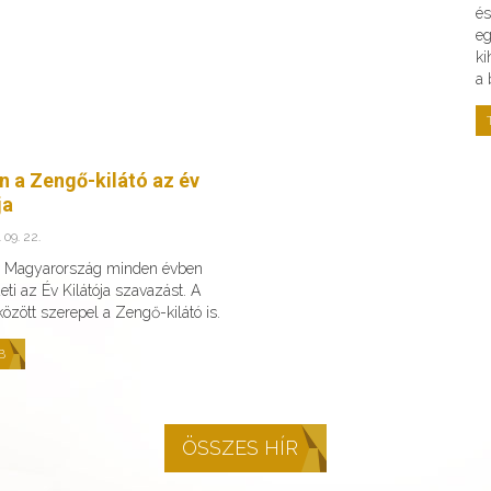
és
eg
ki
a 
n a Zengő-kilátó az év
ja
 09. 22.
v Magyarország minden évben
ti az Év Kilátója szavazást. A
 között szerepel a Zengő-kilátó is.
B
ÖSSZES HÍR