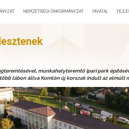
ÁNYZAT
NEMZETISÉGI ÖNKORMÁNYZAT
HIVATAL
FEJLE
jlesztenek
gteremtésével, munkahelyteremtő ipari park építésév
több lábon állva Komlón új korszak indult az elmúlt