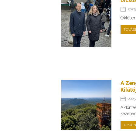
Dicső
2025.
Október
TOVÁB
A Zeng
Kilátó
2025.
A dönté
kezében 
TOVÁB