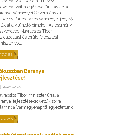
kormányzat. Az elmúlt évek
gyományait megőrizve Őri László, a
aranya Vármegyei Önkormányzat
nöke és Partos János vármegyei jegyző
ták át a kitüntető címeket. Az esemény
szvendége Navracsics Tibor
zigazgatási és területfejlesztési
niszter volt.
TOVÁBB
ókuszban Baranya
ejlesztése!
2025. 10. 15.
vracsics Tibor miniszter úrral a
ranyai fejlesztéseket vettük sorra,
lamint a Vármegyenapról egyeztettünk.
TOVÁBB