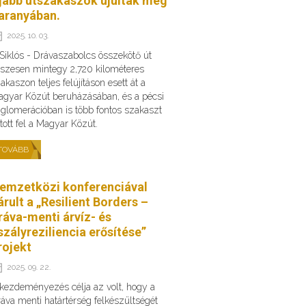
jabb útszakaszok újultak meg
aranyában.
2025. 10. 03.
Siklós - Drávaszabolcs összekötő út
szesen mintegy 2,720 kilométeres
akaszon teljes felújításon esett át a
gyar Közút beruházásában, és a pécsi
glomerációban is több fontos szakaszt
ított fel a Magyar Közút.
TOVÁBB
emzetközi konferenciával
árult a „Resilient Borders –
ráva-menti árvíz- és
szályreziliencia erősítése”
rojekt
2025. 09. 22.
kezdeményezés célja az volt, hogy a
áva menti határtérség felkészültségét