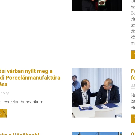
Ön
ha
B
el
ad
dí
kö
mi
ósi várban nyílt meg a
F
di Porcelánmanufaktúra
f
tása
 10. 15.
Na
ba
di porcelán hungarikum.
va
B