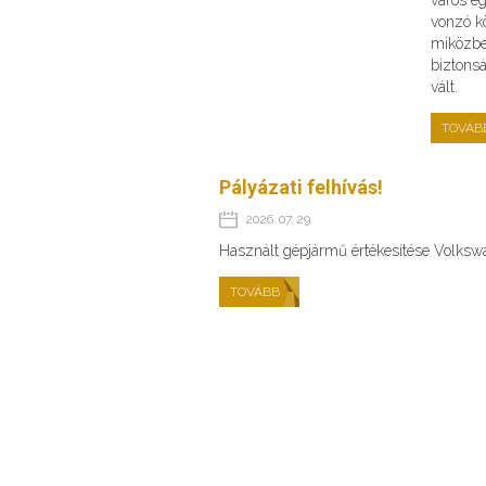
vonzó kö
miközbe
biztons
vált.
TOVÁB
Pályázati felhívás!
2026. 07. 29.
Használt gépjármű értékesítése Volks
TOVÁBB