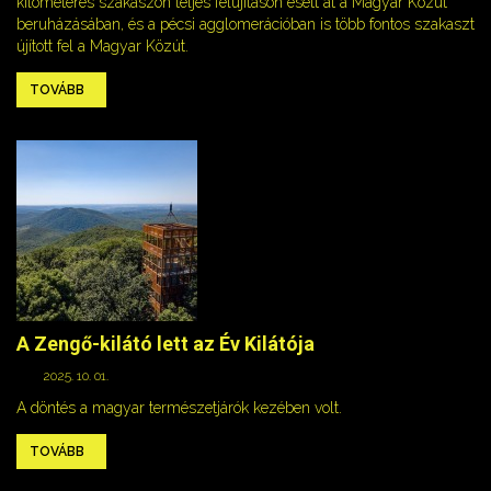
kilométeres szakaszon teljes felújításon esett át a Magyar Közút
beruházásában, és a pécsi agglomerációban is több fontos szakaszt
újított fel a Magyar Közút.
TOVÁBB
A Zengő-kilátó lett az Év Kilátója
2025. 10. 01.
A döntés a magyar természetjárók kezében volt.
TOVÁBB