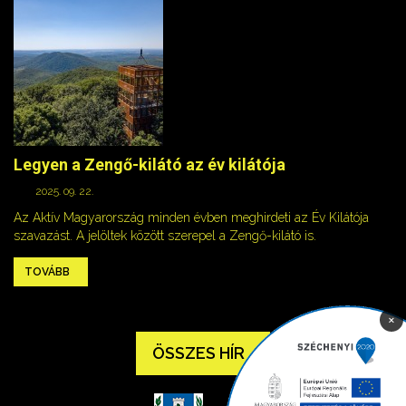
Legyen a Zengő-kilátó az év kilátója
2025. 09. 22.
Az Aktív Magyarország minden évben meghirdeti az Év Kilátója
szavazást. A jelöltek között szerepel a Zengő-kilátó is.
TOVÁBB
×
ÖSSZES HÍR