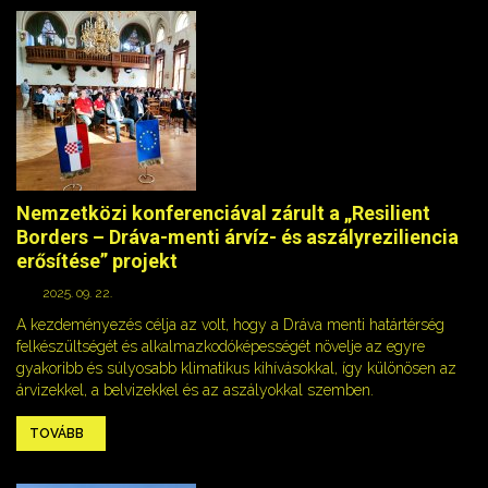
Nemzetközi konferenciával zárult a „Resilient
Borders – Dráva-menti árvíz- és aszályreziliencia
erősítése” projekt
2025. 09. 22.
A kezdeményezés célja az volt, hogy a Dráva menti határtérség
felkészültségét és alkalmazkodóképességét növelje az egyre
gyakoribb és súlyosabb klimatikus kihívásokkal, így különösen az
árvizekkel, a belvizekkel és az aszályokkal szemben.
TOVÁBB