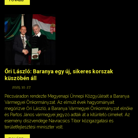
TOVÁBB
Őri László: Baranya egy új, sikeres korszak
küszöbén áll
2025. 10. 27.
Pécsváradon rendezte Megyenapi Ünnepi Közgyűlését a Baranya
Vármegyei Önkormányzat. Az elmúlt évek hagyományait
megőrizve Őri László, a Baranya Vármegyei Önkormányzat elnöke
és Partos János vármegyei jegyző adták át a kitüntető címeket. Az
esemény díszvendége Navracsics Tibor közigazgatási és
területfejlesztési miniszter volt.