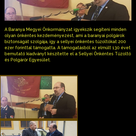
A Baranya Megyei Önkormányzat igyekszik segíteni minden
olyan önkéntes kezdeményezést, ami a baranyai polgárok
biztonságát szolgája, így a sellyei önkéntes tűzoltókat 200
ezer forinttal támogatta. A támogatásból az elmúlt 130 évet
bemutató kiadványt készítette el a Sellyei Önkéntes Tűzoltó
és Polgárőr Egyesület.