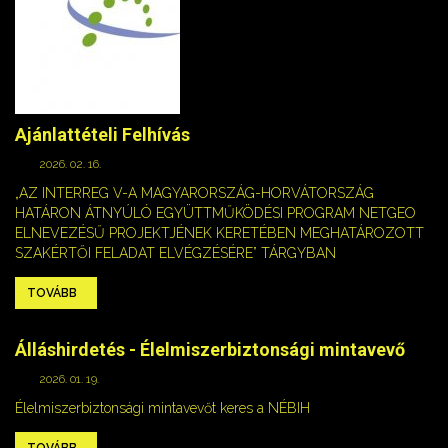
Ajánlattételi Felhívás
2026. 02. 16.
„AZ INTERREG V-A MAGYARORSZÁG-HORVÁTORSZÁG
HATÁRON ÁTNYÚLÓ EGYÜTTMŰKÖDÉSI PROGRAM NETGEO
ELNEVEZÉSŰ PROJEKTJÉNEK KERETÉBEN MEGHATÁROZOTT
SZAKÉRTŐI FELADAT ELVÉGZÉSÉRE” TÁRGYBAN
TOVÁBB
Álláshirdetés - Élelmiszerbiztonsági mintavevő
2026. 01. 19.
Élelmiszerbiztonsági mintavevőt keres a NÉBIH