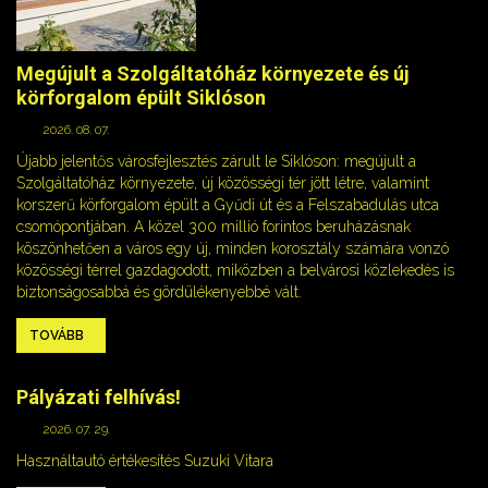
Megújult a Szolgáltatóház környezete és új
körforgalom épült Siklóson
2026. 08. 07.
Újabb jelentős városfejlesztés zárult le Siklóson: megújult a
Szolgáltatóház környezete, új közösségi tér jött létre, valamint
korszerű körforgalom épült a Gyűdi út és a Felszabadulás utca
csomópontjában. A közel 300 millió forintos beruházásnak
köszönhetően a város egy új, minden korosztály számára vonzó
közösségi térrel gazdagodott, miközben a belvárosi közlekedés is
biztonságosabbá és gördülékenyebbé vált.
TOVÁBB
Pályázati felhívás!
2026. 07. 29.
Használtautó értékesítés Suzuki Vitara