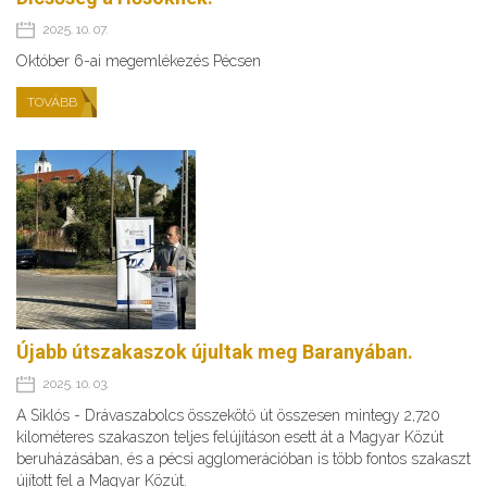
2025. 10. 07.
Október 6-ai megemlékezés Pécsen
TOVÁBB
Újabb útszakaszok újultak meg Baranyában.
2025. 10. 03.
A Siklós - Drávaszabolcs összekötő út összesen mintegy 2,720
kilométeres szakaszon teljes felújításon esett át a Magyar Közút
beruházásában, és a pécsi agglomerációban is több fontos szakaszt
újított fel a Magyar Közút.