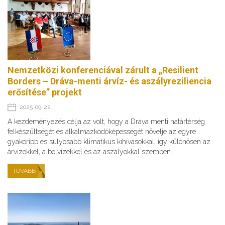
Nemzetközi konferenciával zárult a „Resilient
Borders – Dráva-menti árvíz- és aszályreziliencia
erősítése” projekt
2025. 09. 22.
A kezdeményezés célja az volt, hogy a Dráva menti határtérség
felkészültségét és alkalmazkodóképességét növelje az egyre
gyakoribb és súlyosabb klimatikus kihívásokkal, így különösen az
árvizekkel, a belvizekkel és az aszályokkal szemben.
TOVÁBB