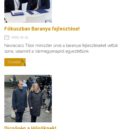
Fókuszban Baranya fejlesztése!
2025. 10. 15.
Navracsics Tibor miniszter úrral a baranyai fejlesztéseket vettük
sorra, valamint a Vármegyenapról egyeztettünk.
TOVÁBB
Dicsőség a Hősöknek!