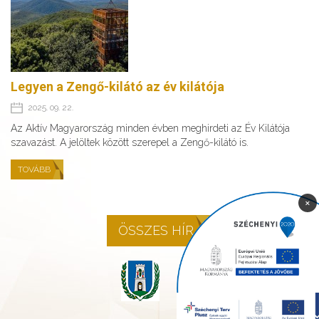
Legyen a Zengő-kilátó az év kilátója
2025. 09. 22.
Az Aktív Magyarország minden évben meghirdeti az Év Kilátója
szavazást. A jelöltek között szerepel a Zengő-kilátó is.
TOVÁBB
×
ÖSSZES HÍR