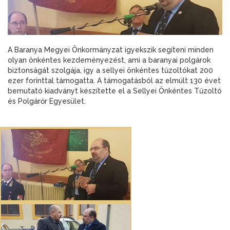
A Baranya Megyei Önkormányzat igyekszik segíteni minden
olyan önkéntes kezdeményezést, ami a baranyai polgárok
biztonságát szolgája, így a sellyei önkéntes tűzoltókat 200
ezer forinttal támogatta. A támogatásból az elmúlt 130 évet
bemutató kiadványt készítette el a Sellyei Önkéntes Tűzoltó
és Polgárőr Egyesület.