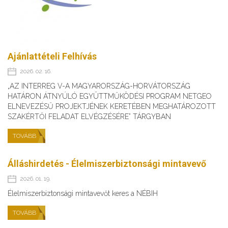
Ajánlattételi Felhívás
2026. 02. 16.
„AZ INTERREG V-A MAGYARORSZÁG-HORVÁTORSZÁG
HATÁRON ÁTNYÚLÓ EGYÜTTMŰKÖDÉSI PROGRAM NETGEO
ELNEVEZÉSŰ PROJEKTJÉNEK KERETÉBEN MEGHATÁROZOTT
SZAKÉRTŐI FELADAT ELVÉGZÉSÉRE” TÁRGYBAN
TOVÁBB
Álláshirdetés - Élelmiszerbiztonsági mintavevő
2026. 01. 19.
Élelmiszerbiztonsági mintavevőt keres a NÉBIH
TOVÁBB