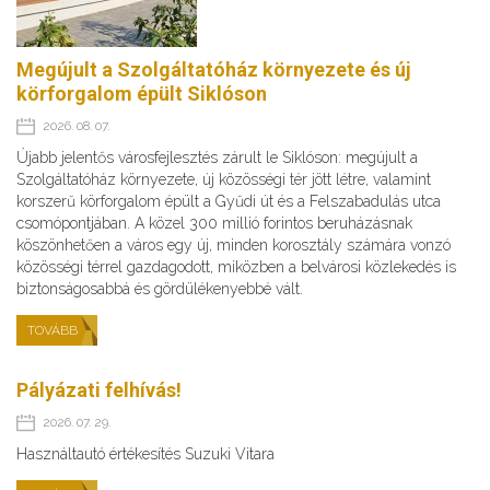
Megújult a Szolgáltatóház környezete és új
körforgalom épült Siklóson
2026. 08. 07.
Újabb jelentős városfejlesztés zárult le Siklóson: megújult a
Szolgáltatóház környezete, új közösségi tér jött létre, valamint
korszerű körforgalom épült a Gyűdi út és a Felszabadulás utca
csomópontjában. A közel 300 millió forintos beruházásnak
köszönhetően a város egy új, minden korosztály számára vonzó
közösségi térrel gazdagodott, miközben a belvárosi közlekedés is
biztonságosabbá és gördülékenyebbé vált.
TOVÁBB
Pályázati felhívás!
2026. 07. 29.
Használtautó értékesítés Suzuki Vitara