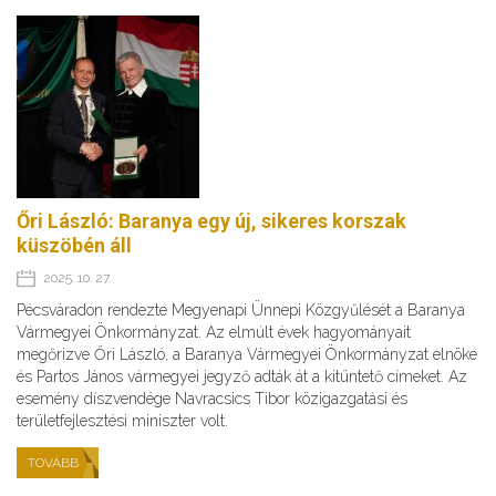
Őri László: Baranya egy új, sikeres korszak
küszöbén áll
2025. 10. 27.
Pécsváradon rendezte Megyenapi Ünnepi Közgyűlését a Baranya
Vármegyei Önkormányzat. Az elmúlt évek hagyományait
megőrizve Őri László, a Baranya Vármegyei Önkormányzat elnöke
és Partos János vármegyei jegyző adták át a kitüntető címeket. Az
esemény díszvendége Navracsics Tibor közigazgatási és
területfejlesztési miniszter volt.
TOVÁBB