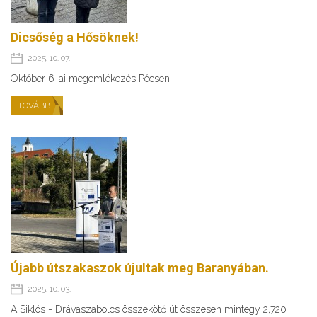
Dicsőség a Hősöknek!
2025. 10. 07.
Október 6-ai megemlékezés Pécsen
TOVÁBB
Újabb útszakaszok újultak meg Baranyában.
2025. 10. 03.
A Siklós - Drávaszabolcs összekötő út összesen mintegy 2,720