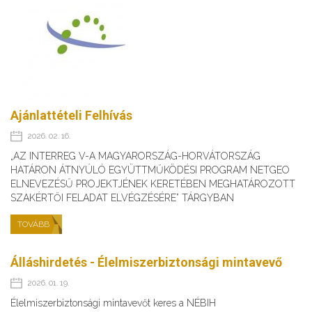
Ajánlattételi Felhívás
2026. 02. 16.
„AZ INTERREG V-A MAGYARORSZÁG-HORVÁTORSZÁG
HATÁRON ÁTNYÚLÓ EGYÜTTMŰKÖDÉSI PROGRAM NETGEO
ELNEVEZÉSŰ PROJEKTJÉNEK KERETÉBEN MEGHATÁROZOTT
SZAKÉRTŐI FELADAT ELVÉGZÉSÉRE” TÁRGYBAN
TOVÁBB
Álláshirdetés - Élelmiszerbiztonsági mintavevő
2026. 01. 19.
Élelmiszerbiztonsági mintavevőt keres a NÉBIH