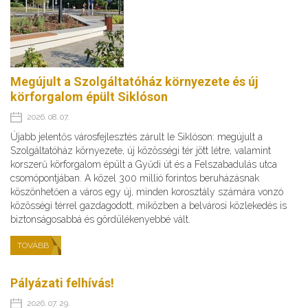
Megújult a Szolgáltatóház környezete és új
körforgalom épült Siklóson
2026. 08. 07.
Újabb jelentős városfejlesztés zárult le Siklóson: megújult a
Szolgáltatóház környezete, új közösségi tér jött létre, valamint
korszerű körforgalom épült a Gyűdi út és a Felszabadulás utca
csomópontjában. A közel 300 millió forintos beruházásnak
köszönhetően a város egy új, minden korosztály számára vonzó
közösségi térrel gazdagodott, miközben a belvárosi közlekedés is
biztonságosabbá és gördülékenyebbé vált.
TOVÁBB
Pályázati felhívás!
2026. 07. 29.