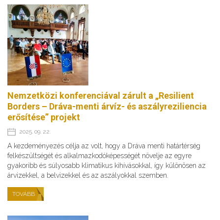
Nemzetközi konferenciával zárult a „Resilient
Borders – Dráva-menti árvíz- és aszályreziliencia
erősítése” projekt
2025. 09. 22.
A kezdeményezés célja az volt, hogy a Dráva menti határtérség
felkészültségét és alkalmazkodóképességét növelje az egyre
gyakoribb és súlyosabb klimatikus kihívásokkal, így különösen az
árvizekkel, a belvizekkel és az aszályokkal szemben.
TOVÁBB