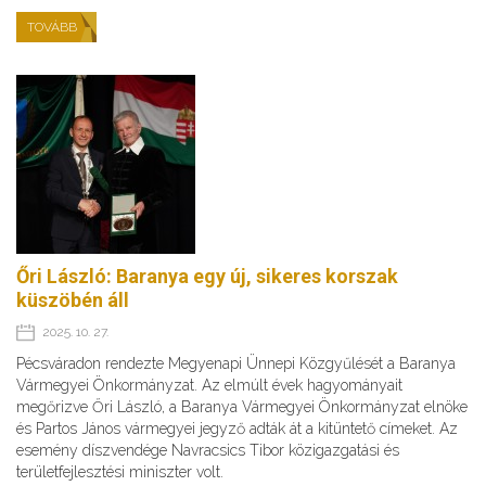
TOVÁBB
Őri László: Baranya egy új, sikeres korszak
küszöbén áll
2025. 10. 27.
Pécsváradon rendezte Megyenapi Ünnepi Közgyűlését a Baranya
Vármegyei Önkormányzat. Az elmúlt évek hagyományait
megőrizve Őri László, a Baranya Vármegyei Önkormányzat elnöke
és Partos János vármegyei jegyző adták át a kitüntető címeket. Az
esemény díszvendége Navracsics Tibor közigazgatási és
területfejlesztési miniszter volt.