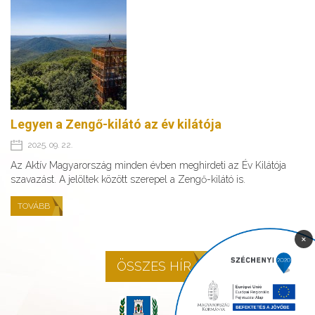
Legyen a Zengő-kilátó az év kilátója
2025. 09. 22.
Az Aktív Magyarország minden évben meghirdeti az Év Kilátója
szavazást. A jelöltek között szerepel a Zengő-kilátó is.
TOVÁBB
×
ÖSSZES HÍR