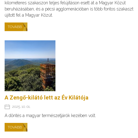
kilométeres szakaszon teljes felújításon esett át a Magyar Közút
beruházásában, és a pécsi agglomerációban is több fontos szakaszt
újított fel a Magyar Közút.
TOVÁBB
A Zengő-kilátó lett az Év Kilátója
2025. 10. 01.
A döntés a magyar természetjárók kezében volt.
TOVÁBB