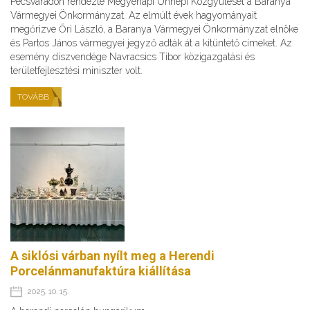
Pécsváradon rendezte Megyenapi Ünnepi Közgyűlését a Baranya
Vármegyei Önkormányzat. Az elmúlt évek hagyományait
megőrizve Őri László, a Baranya Vármegyei Önkormányzat elnöke
és Partos János vármegyei jegyző adták át a kitüntető címeket. Az
esemény díszvendége Navracsics Tibor közigazgatási és
területfejlesztési miniszter volt.
TOVÁBB
A siklósi várban nyílt meg a Herendi
Porcelánmanufaktúra kiállítása
2025. 10. 15.