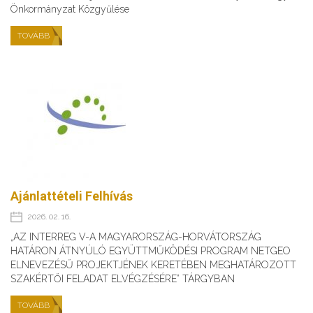
Önkormányzat Közgyűlése
TOVÁBB
Ajánlattételi Felhívás
2026. 02. 16.
„AZ INTERREG V-A MAGYARORSZÁG-HORVÁTORSZÁG
HATÁRON ÁTNYÚLÓ EGYÜTTMŰKÖDÉSI PROGRAM NETGEO
ELNEVEZÉSŰ PROJEKTJÉNEK KERETÉBEN MEGHATÁROZOTT
SZAKÉRTŐI FELADAT ELVÉGZÉSÉRE” TÁRGYBAN
TOVÁBB