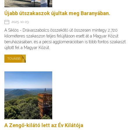
Újabb útszakaszok újultak meg Baranyában.
2025. 10. 03.
A Siklós - Drávaszabolcs összekötő út összesen mintegy 2,720
kilométeres szakaszon teljes felújításon esett át a Magyar Közút
beruházásában, és a pécsi agglomerációban is több fontos szakaszt
újított fel a Magyar Közút.
TOVÁBB
A Zengő-kilátó lett az Év Kilátója