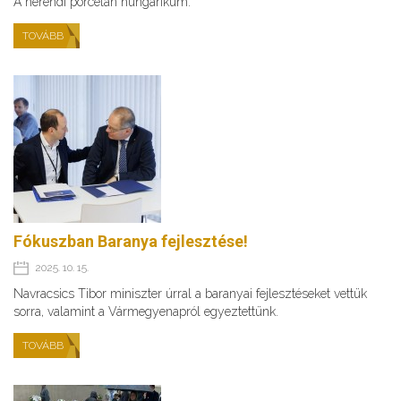
A herendi porcelán hungarikum.
TOVÁBB
Fókuszban Baranya fejlesztése!
2025. 10. 15.
Navracsics Tibor miniszter úrral a baranyai fejlesztéseket vettük
sorra, valamint a Vármegyenapról egyeztettünk.
TOVÁBB