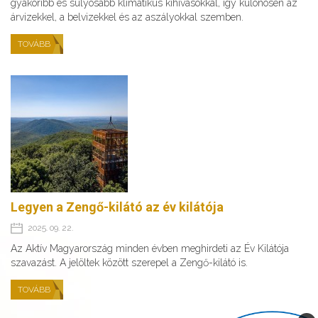
gyakoribb és súlyosabb klimatikus kihívásokkal, így különösen az
árvizekkel, a belvizekkel és az aszályokkal szemben.
TOVÁBB
Legyen a Zengő-kilátó az év kilátója
2025. 09. 22.
Az Aktív Magyarország minden évben meghirdeti az Év Kilátója
szavazást. A jelöltek között szerepel a Zengő-kilátó is.
TOVÁBB