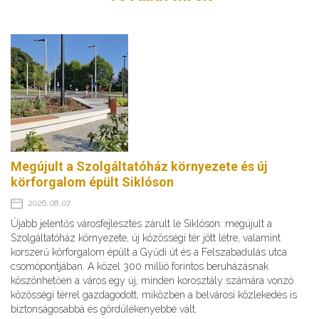
Megújult a Szolgáltatóház környezete és új
körforgalom épült Siklóson
2026. 08. 07.
Újabb jelentős városfejlesztés zárult le Siklóson: megújult a
Szolgáltatóház környezete, új közösségi tér jött létre, valamint
korszerű körforgalom épült a Gyűdi út és a Felszabadulás utca
csomópontjában. A közel 300 millió forintos beruházásnak
köszönhetően a város egy új, minden korosztály számára vonzó
közösségi térrel gazdagodott, miközben a belvárosi közlekedés is
biztonságosabbá és gördülékenyebbé vált.