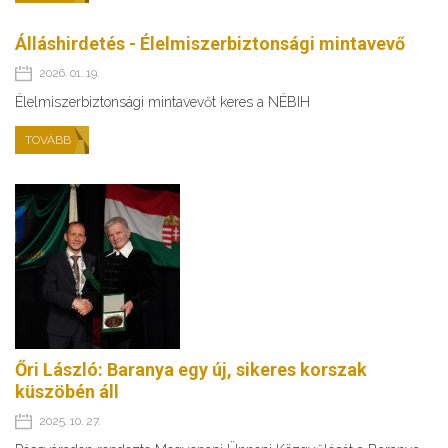
Álláshirdetés - Élelmiszerbiztonsági mintavevő
2026. 01. 19.
Élelmiszerbiztonsági mintavevőt keres a NÉBIH
TOVÁBB
Őri László: Baranya egy új, sikeres korszak
küszöbén áll
2025. 10. 27.