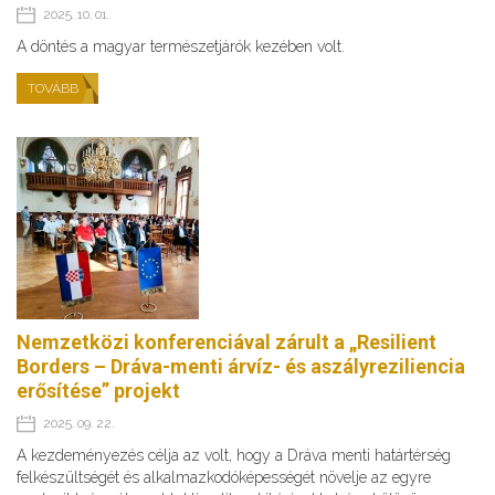
2025. 10. 01.
A döntés a magyar természetjárók kezében volt.
TOVÁBB
Nemzetközi konferenciával zárult a „Resilient
Borders – Dráva-menti árvíz- és aszályreziliencia
erősítése” projekt
2025. 09. 22.
A kezdeményezés célja az volt, hogy a Dráva menti határtérség
felkészültségét és alkalmazkodóképességét növelje az egyre