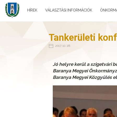
HÍREK
VÁLASZTÁSI INFORMÁCIÓK
ÖNKORM
Tankerületi kon
2017. 10. 28.
Jó helyre kerül a szigetvári 
Baranya Megyei Önkormányzat
Baranya Megyei Közgyűlés eln