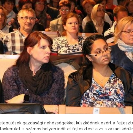
 települések gazdasági nehézségekkel küszködnek ezért a fejleszt
ankerület is számos helyen indít el fejlesztést a 21. századi kör