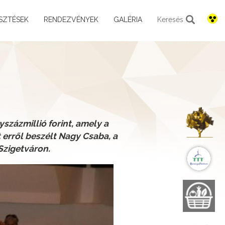
SZTÉSEK
RENDEZVÉNYEK
GALÉRIA
Keresés
K
százmillió forint, amely a
erről beszélt Nagy Csaba, a
Szigetváron.
B
B