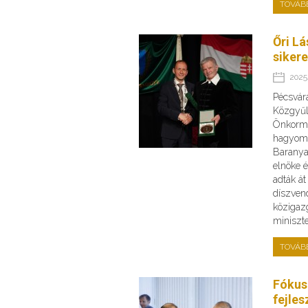
TOVÁB
Őri Lá
siker
2025.
Pécsvár
Közgyűl
Önkormá
hagyomá
Barany
elnöke 
adták át
díszven
közigazg
miniszte
TOVÁB
Fókus
fejles