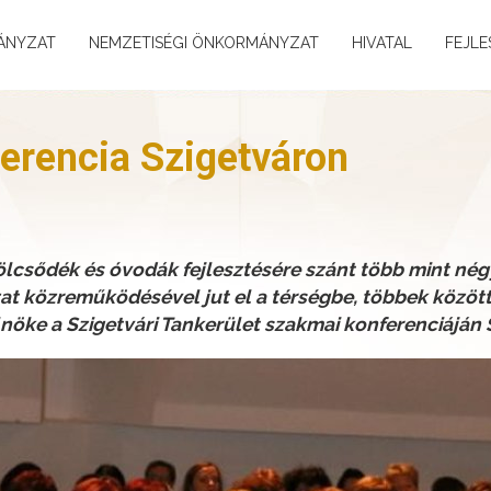
ÁNYZAT
NEMZETISÉGI ÖNKORMÁNYZAT
HIVATAL
FEJLE
ferencia Szigetváron
bölcsődék és óvodák fejlesztésére szánt több mint négy
 közreműködésével jut el a térségbe, többek között 
öke a Szigetvári Tankerület szakmai konferenciáján 