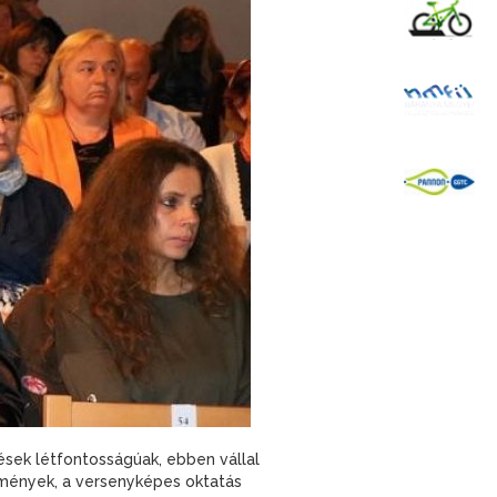
K
B
P
ések létfontosságúak, ebben vállal
ülmények, a versenyképes oktatás