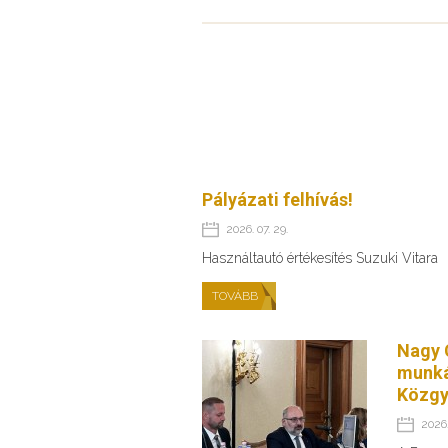
Pályázati felhívás!
2026. 07. 29.
Használtautó értékesítés Suzuki Vitara
TOVÁBB
Nagy 
munká
Közgy
2026.