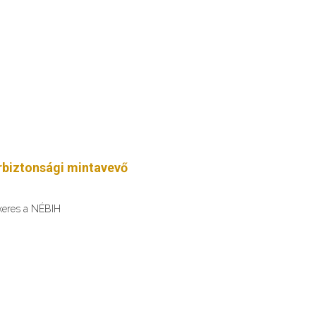
erbiztonsági mintavevő
 keres a NÉBIH