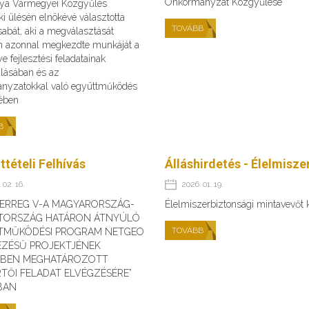
Önkormányzat Közgyűlése
ya Vármegyei Közgyűlés
ki ülésén elnökévé választotta
TOVÁBB
abát, aki a megválasztását
n azonnal megkezdte munkáját a
 fejlesztési feladatainak
álásában és az
nyzatokkal való együttműködés
sében
B
ttételi Felhívás
Álláshirdetés - Élelmisz
 02. 16.
2026. 01. 19.
TERREG V-A MAGYARORSZÁG-
Élelmiszerbiztonsági mintavevőt
TORSZÁG HATÁRON ÁTNYÚLÓ
TOVÁBB
TMŰKÖDÉSI PROGRAM NETGEO
EZÉSŰ PROJEKTJÉNEK
ÉBEN MEGHATÁROZOTT
TŐI FELADAT ELVÉGZÉSÉRE”
BAN