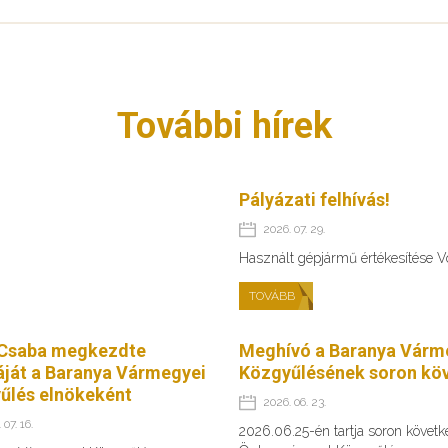
További hírek
Pályázati felhívás!
2026. 07. 29.
Használt gépjármű értékesítése 
TOVÁBB
Csaba megkezdte
Meghívó a Baranya Várm
ját a Baranya Vármegyei
Közgyűlésének soron köv
űlés elnökeként
2026. 06. 23.
 07. 16.
2026.06.25-én tartja soron követ