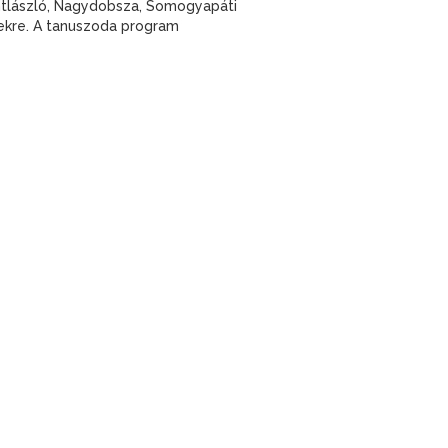
entlászló, Nagydobsza, Somogyapáti
tésekre. A tanuszoda program