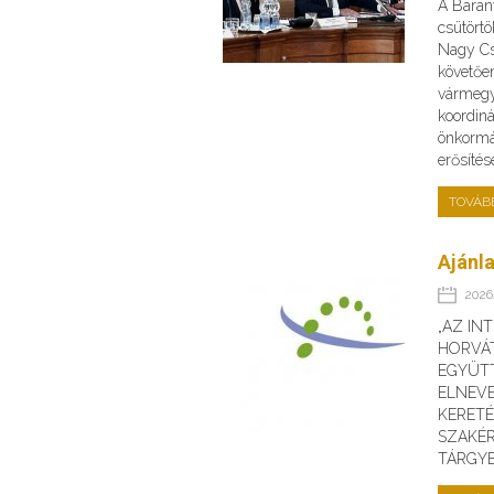
A Baran
csütörtö
Nagy Cs
követőe
vármegye
koordin
önkormá
erősíté
TOVÁB
Ajánla
2026.
„AZ IN
HORVÁ
EGYÜT
ELNEV
KERET
SZAKÉR
TÁRGY