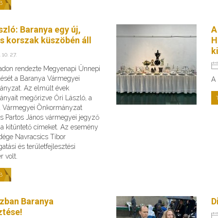
B
szló: Baranya egy új,
A
es korszak küszöbén áll
H
k
 10. 27.
adon rendezte Megyenapi Ünnepi
ését a Baranya Vármegyei
A 
nyzat. Az elmúlt évek
nyait megőrizve Őri László, a
a Vármegyei Önkormányzat
és Partos János vármegyei jegyző
 a kitüntető címeket. Az esemény
dége Navracsics Tibor
atási és területfejlesztési
r volt.
B
zban Baranya
D
ztése!