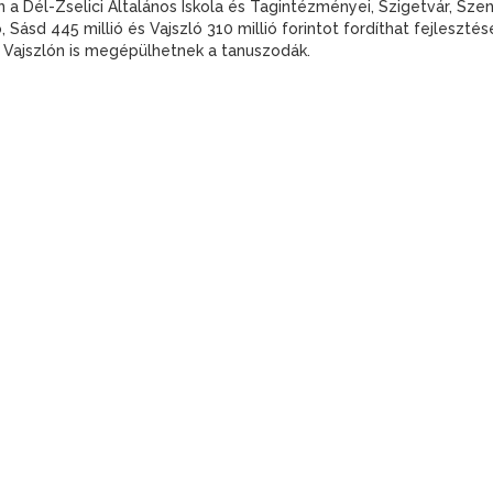
 Dél-Zselici Általános Iskola és Tagintézményei, Szigetvár, Sz
lió, Sásd 445 millió és Vajszló 310 millió forintot fordíthat fejlesz
 Vajszlón is megépülhetnek a tanuszodák.