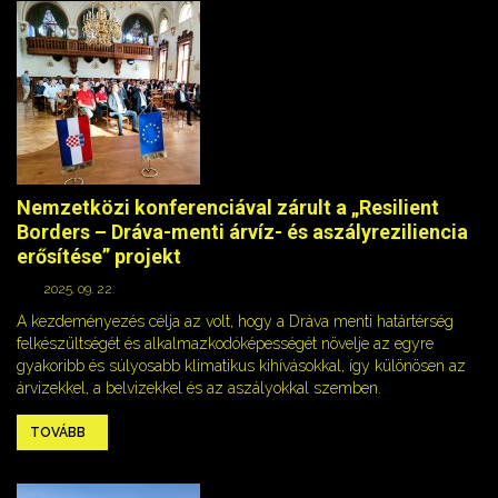
Nemzetközi konferenciával zárult a „Resilient
Borders – Dráva-menti árvíz- és aszályreziliencia
erősítése” projekt
2025. 09. 22.
A kezdeményezés célja az volt, hogy a Dráva menti határtérség
felkészültségét és alkalmazkodóképességét növelje az egyre
gyakoribb és súlyosabb klimatikus kihívásokkal, így különösen az
árvizekkel, a belvizekkel és az aszályokkal szemben.
TOVÁBB