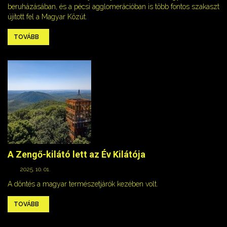
beruházásában, és a pécsi agglomerációban is több fontos szakaszt
újított fel a Magyar Közút.
TOVÁBB
A Zengő-kilátó lett az Év Kilátója
2025. 10. 01.
A döntés a magyar természetjárók kezében volt.
TOVÁBB