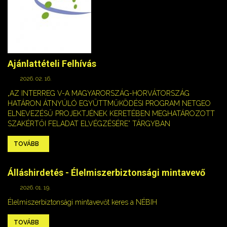
Ajánlattételi Felhívás
2026. 02. 16.
„AZ INTERREG V-A MAGYARORSZÁG-HORVÁTORSZÁG
HATÁRON ÁTNYÚLÓ EGYÜTTMŰKÖDÉSI PROGRAM NETGEO
ELNEVEZÉSŰ PROJEKTJÉNEK KERETÉBEN MEGHATÁROZOTT
SZAKÉRTŐI FELADAT ELVÉGZÉSÉRE” TÁRGYBAN
TOVÁBB
Álláshirdetés - Élelmiszerbiztonsági mintavevő
2026. 01. 19.
Élelmiszerbiztonsági mintavevőt keres a NÉBIH
TOVÁBB