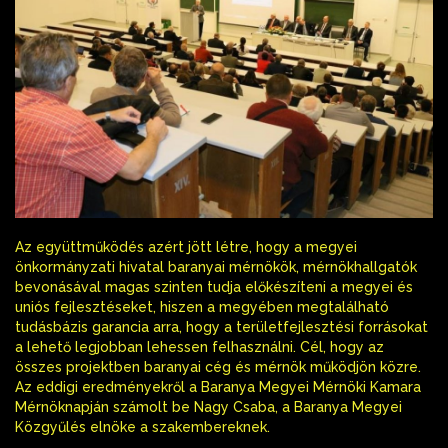
Az együttműködés azért jött létre, hogy a megyei
önkormányzati hivatal baranyai mérnökök, mérnökhallgatók
bevonásával magas szinten tudja előkészíteni a megyei és
uniós fejlesztéseket, hiszen a megyében megtalálható
tudásbázis garancia arra, hogy a területfejlesztési forrásokat
a lehető legjobban lehessen felhasználni. Cél, hogy az
összes projektben baranyai cég és mérnök működjön közre.
Az eddigi eredményekről a Baranya Megyei Mérnöki Kamara
Mérnöknapján számolt be Nagy Csaba, a Baranya Megyei
Közgyűlés elnöke a szakembereknek.