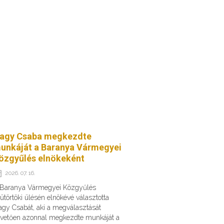
agy Csaba megkezdte
unkáját a Baranya Vármegyei
özgyűlés elnökeként
2026. 07. 16.
 Baranya Vármegyei Közgyűlés
ütörtöki ülésén elnökévé választotta
gy Csabát, aki a megválasztását
vetően azonnal megkezdte munkáját a