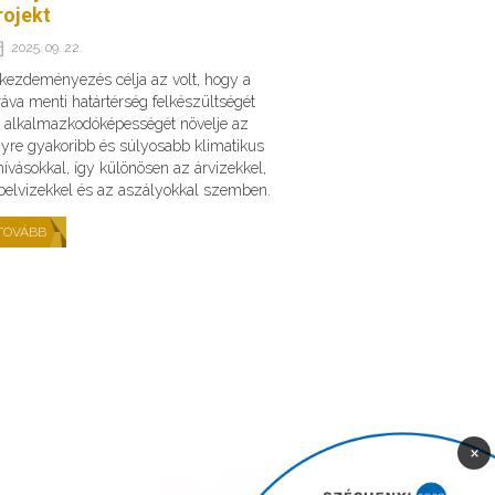
rojekt
2025. 09. 22.
kezdeményezés célja az volt, hogy a
áva menti határtérség felkészültségét
 alkalmazkodóképességét növelje az
yre gyakoribb és súlyosabb klimatikus
hívásokkal, így különösen az árvizekkel,
belvizekkel és az aszályokkal szemben.
TOVÁBB
×