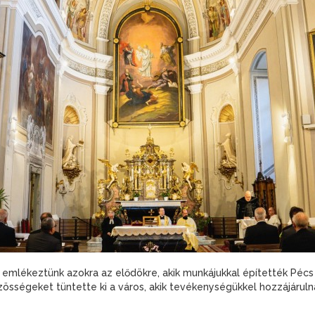
 emlékeztünk azokra az elődökre, akik munkájukkal építették Pécs
özösségeket tüntette ki a város, akik tevékenységükkel hozzájáru