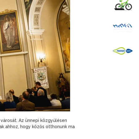
K
B
P
 városát. Az ünnepi közgyűlésen
lnak ahhoz, hogy közös otthonunk ma