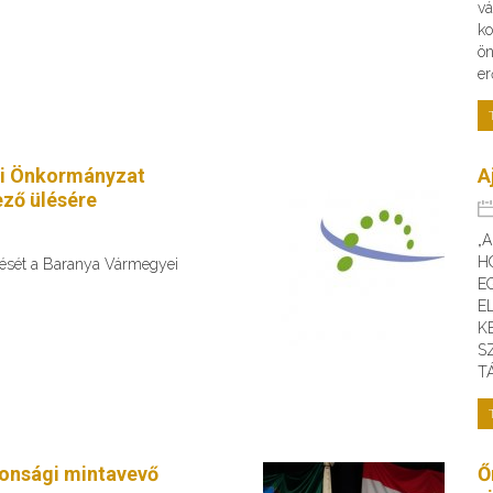
vá
ko
ön
er
i Önkormányzat
A
ző ülésére
„
H
ülését a Baranya Vármegyei
E
E
K
S
T
tonsági mintavevő
Ő