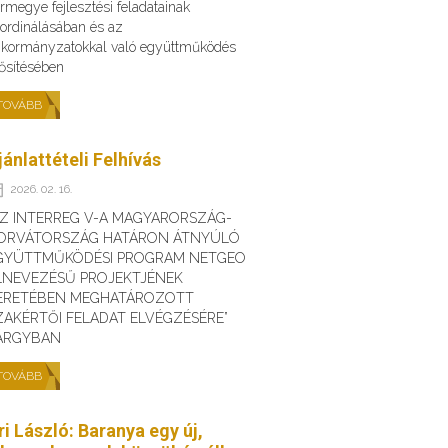
rmegye fejlesztési feladatainak
ordinálásában és az
kormányzatokkal való együttműködés
ősítésében
TOVÁBB
jánlattételi Felhívás
2026. 02. 16.
AZ INTERREG V-A MAGYARORSZÁG-
ORVÁTORSZÁG HATÁRON ÁTNYÚLÓ
GYÜTTMŰKÖDÉSI PROGRAM NETGEO
LNEVEZÉSŰ PROJEKTJÉNEK
ERETÉBEN MEGHATÁROZOTT
ZAKÉRTŐI FELADAT ELVÉGZÉSÉRE”
ÁRGYBAN
TOVÁBB
ri László: Baranya egy új,