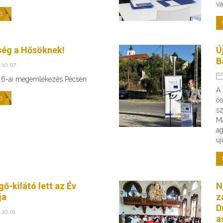
va
B
ség a Hősöknek!
Ú
B
 10. 07.
 6-ai megemlékezés Pécsen
A 
B
ös
sz
Ma
ag
új
ő-kilátó lett az Év
N
ja
z
D
 10. 01.
a