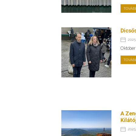
TOVÁB
Dicső
2025.
Október
TOVÁB
A Zeng
Kilátó
2025.