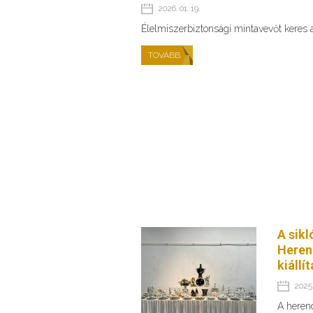
2026. 01. 19.
Élelmiszerbiztonsági mintavevőt keres
TOVÁBB
A sikl
Heren
kiállí
2025.
A heren