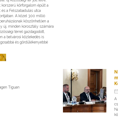
 korszerű körforgalom épült a
t és a Felszabadulás utca
ntjában. A közel 300 millió
s beruházásnak köszönhetően a
gy új, minden korosztály számára
zösségi térrel gazdagodott,
n a belvárosi közlekedés is
ágosabbá és gördülékenyebbé
B
N
m
K
wagen Tiguan
A
cs
Na
kö