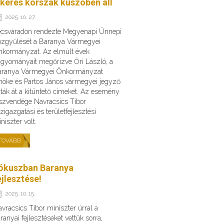
ikeres korszak küszöbén áll
2025. 10. 27.
csváradon rendezte Megyenapi Ünnepi
zgyűlését a Baranya Vármegyei
kormányzat. Az elmúlt évek
gyományait megőrizve Őri László, a
aranya Vármegyei Önkormányzat
nöke és Partos János vármegyei jegyző
ták át a kitüntető címeket. Az esemény
szvendége Navracsics Tibor
zigazgatási és területfejlesztési
niszter volt.
TOVÁBB
ókuszban Baranya
ejlesztése!
2025. 10. 15.
vracsics Tibor miniszter úrral a
ranyai fejlesztéseket vettük sorra,