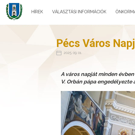
HÍREK
VÁLASZTÁSI INFORMÁCIÓK
ÖNKORM
Pécs Város Napj
2025. 09. 01.
A város napját minden évben 
V. Orbán pápa engedélyezte a