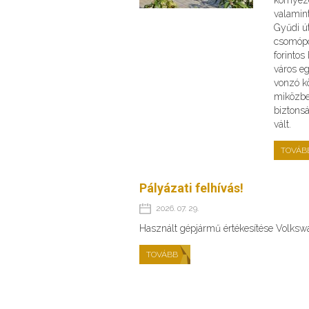
valamint
Gyűdi ú
csomópo
forinto
város e
vonzó kö
miközbe
biztons
vált.
TOVÁB
Pályázati felhívás!
2026. 07. 29.
Használt gépjármű értékesítése Volks
TOVÁBB