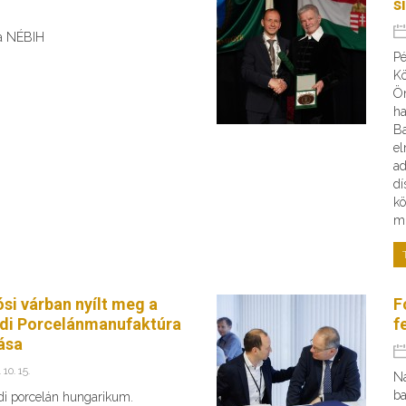
s
 a NÉBIH
Pé
Kö
Ön
ha
B
el
ad
dí
kö
mi
ósi várban nyílt meg a
F
di Porcelánmanufaktúra
f
tása
 10. 15.
Na
ba
di porcelán hungarikum.