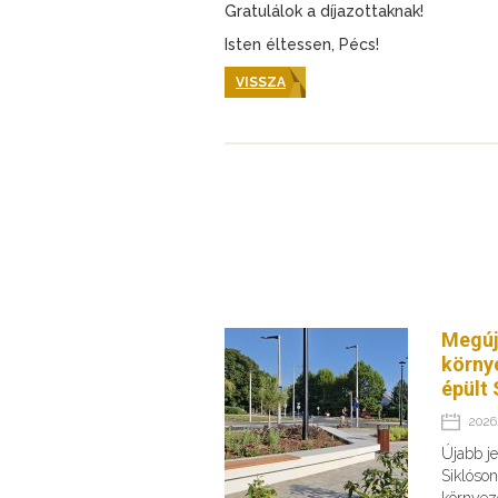
Gratulálok a díjazottaknak!
Isten éltessen, Pécs!
VISSZA
Megúj
körny
épült 
2026.
Újabb je
Siklóson
környeze