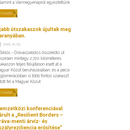
lamint a Vármegyenapról egyeztettünk.
TOVÁBB
jabb útszakaszok újultak meg
aranyában.
2025. 10. 03.
Siklós - Drávaszabolcs összekötő út
szesen mintegy 2,720 kilométeres
akaszon teljes felújításon esett át a
gyar Közút beruházásában, és a pécsi
glomerációban is több fontos szakaszt
ított fel a Magyar Közút.
TOVÁBB
emzetközi konferenciával
árult a „Resilient Borders –
ráva-menti árvíz- és
szályreziliencia erősítése”