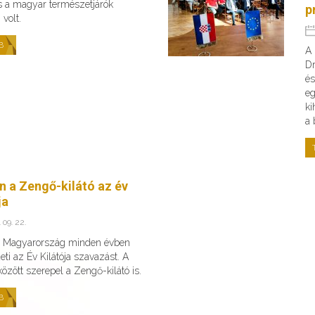
s a magyar természetjárók
p
volt.
B
A 
Dr
és
eg
ki
a 
n a Zengő-kilátó az év
ja
 09. 22.
v Magyarország minden évben
ti az Év Kilátója szavazást. A
 között szerepel a Zengő-kilátó is.
B