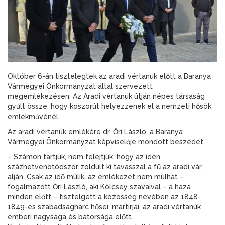
Október 6-án tisztelegtek az aradi vértanúk előtt a Baranya
Vármegyei Önkormányzat által szervezett
megemlékezésen. Az Aradi vértanúk útján népes társaság
gyűlt össze, hogy koszorút helyezzenek el a nemzeti hősök
emlékművénél.
Az aradi vértanúk emlékére dr. Őri László, a Baranya
Vármegyei Önkormányzat képviselője mondott beszédet.
– Számon tartjuk, nem felejtjük, hogy az idén
százhetvenötödször zöldült ki tavasszal a fű az aradi vár
alján. Csak az idő múlik, az emlékezet nem múlhat –
fogalmazott Őri László, aki Kölcsey szavaival – a haza
minden előtt – tisztelgett a közösség nevében az 1848-
1849-es szabadságharc hősei, mártírjai, az aradi vértanúk
emberi nagysága és bátorsága előtt.