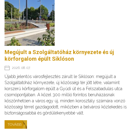
Megújult a Szolgáltatóház környezete és új
körforgalom épült Siklóson
2026. 08. 07.
Újabb jelentős városfejlesztés zárult le Siklóson: megújult a
Szolgáltatóház környezete, új közösségi tér jött létre, valamint
korszerű körforgalom épült a Gyűdi út és a Felszabadulás utca
csomópontjában. A közel 300 millió forintos beruházásnak
köszönhetően a város egy új, minden korosztály számára vonzó
közösségi térrel gazdagodott, miközben a belvárosi közlekedés is
biztonságosabbá és gördülékenyebbé vált.
TOVÁBB