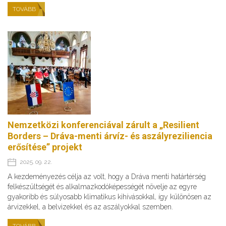
TOVÁBB
Nemzetközi konferenciával zárult a „Resilient
Borders – Dráva-menti árvíz- és aszályreziliencia
erősítése” projekt
2025. 09. 22.
A kezdeményezés célja az volt, hogy a Dráva menti határtérség
felkészültségét és alkalmazkodóképességét növelje az egyre
gyakoribb és súlyosabb klimatikus kihívásokkal, így különösen az
árvizekkel, a belvizekkel és az aszályokkal szemben.