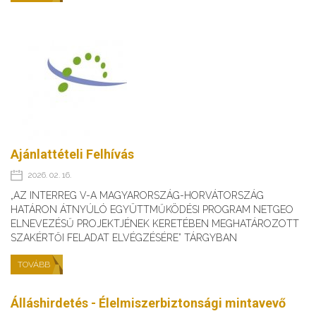
Ajánlattételi Felhívás
2026. 02. 16.
„AZ INTERREG V-A MAGYARORSZÁG-HORVÁTORSZÁG
HATÁRON ÁTNYÚLÓ EGYÜTTMŰKÖDÉSI PROGRAM NETGEO
ELNEVEZÉSŰ PROJEKTJÉNEK KERETÉBEN MEGHATÁROZOTT
SZAKÉRTŐI FELADAT ELVÉGZÉSÉRE” TÁRGYBAN
TOVÁBB
Álláshirdetés - Élelmiszerbiztonsági mintavevő