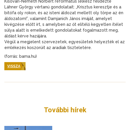
Kisóvári-Németh Norbert református lelkész felidézte
Láhner György vértanú gondolatait: „Krisztus keresztje és a
bitófa oly rokon, és az isteni áldozat mellett oly törpe az én
áldozatom!”, valamint Damjanich János imáját, amelyet
kivégzése előtt írt, s amelyben az őt elítélő kegyetlen ítélet
súlya alatt is emelkedett gondolatokat fogalmazott meg,
áldást kérve hazájára.
Végül a megjelent szervezetek, egyesületek helyezték el az
emlékezés koszorúit az aradiak tiszteletére.
(forrás: bama.hu)
VISSZA
További hírek