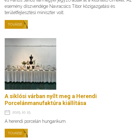
és Partos János vármegyei jegyző adták át a kitüntető címeket. Az
esemény díszvendége Navracsics Tibor közigazgatási és
területfejlesztési miniszter volt.
TOVÁBB
A siklósi várban nyílt meg a Herendi
Porcelánmanufaktúra kiállítása
2025. 10. 15.
A herendi porcelán hungarikum.
TOVÁBB