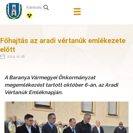
Keresés
Főhajtás az aradi vértanúk emlékezete
előtt
2024. 10. 06.
A Baranya Vármegyei Önkormányzat
megemlékezést tartott október 6-án, az Aradi
Vértanúk Emléknapján.