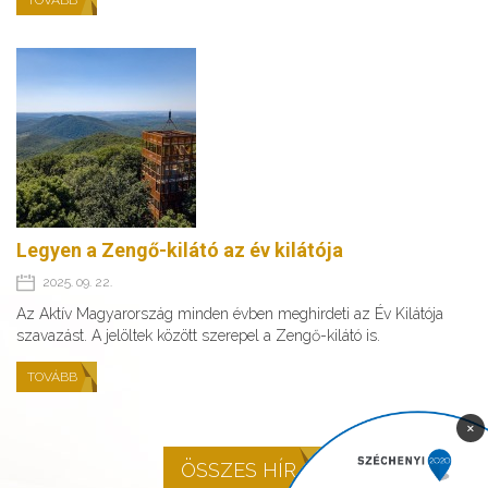
TOVÁBB
Legyen a Zengő-kilátó az év kilátója
2025. 09. 22.
Az Aktív Magyarország minden évben meghirdeti az Év Kilátója
szavazást. A jelöltek között szerepel a Zengő-kilátó is.
TOVÁBB
×
ÖSSZES HÍR