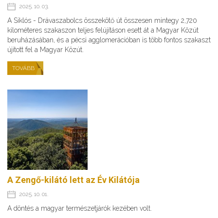
2025. 10. 03.
A Siklós - Drávaszabolcs összekötő út összesen mintegy 2,720
kilométeres szakaszon teljes felújításon esett át a Magyar Közút
beruházásában, és a pécsi agglomerációban is több fontos szakaszt
újított fel a Magyar Közút.
TOVÁBB
A Zengő-kilátó lett az Év Kilátója
2025. 10. 01.
A döntés a magyar természetjárók kezében volt.