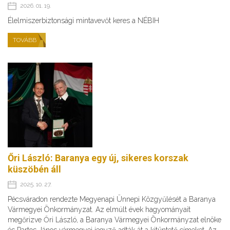
2026. 01. 19.
Élelmiszerbiztonsági mintavevőt keres a NÉBIH
TOVÁBB
Őri László: Baranya egy új, sikeres korszak
küszöbén áll
2025. 10. 27.
Pécsváradon rendezte Megyenapi Ünnepi Közgyűlését a Baranya
Vármegyei Önkormányzat. Az elmúlt évek hagyományait
megőrizve Őri László, a Baranya Vármegyei Önkormányzat elnöke