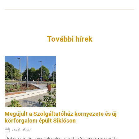
További hírek
Megújult a Szolgáltatóház környezete és új
körforgalom épült Siklóson
2026. 08. 07.
Újabb jelentős városfejlesztés zárult le Siklóson: megújult a