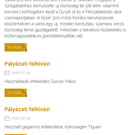
Szolgáltatóház környezete, új közösségi tér jött létre, valamint
korszerű körforgalom épült a Gyűdi út és a Felszabadulás utca
csomópontjában. A közel 300 millió forintos beruházásnak
köszönhetően a város egy új, minden korosztály számára vonzó
közösségi térrel gazdagodott, miközben a belvárosi közlekedés is
biztonságosabbá és gördülékenyebbé vált.
TOVÁBB
Pályázati felhívás!
2026. 07. 29.
Használtautó értékesítés Suzuki Vitara
TOVÁBB
Pályázati felhívás!
2026. 07. 29.
Használt gépjármű értékesítése Volkswagen Tiguan