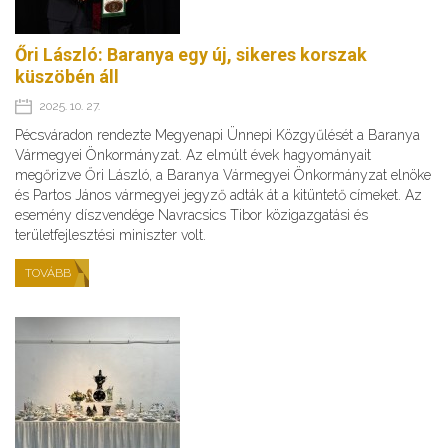
Őri László: Baranya egy új, sikeres korszak
küszöbén áll
2025. 10. 27.
Pécsváradon rendezte Megyenapi Ünnepi Közgyűlését a Baranya
Vármegyei Önkormányzat. Az elmúlt évek hagyományait
megőrizve Őri László, a Baranya Vármegyei Önkormányzat elnöke
és Partos János vármegyei jegyző adták át a kitüntető címeket. Az
esemény díszvendége Navracsics Tibor közigazgatási és
területfejlesztési miniszter volt.
TOVÁBB