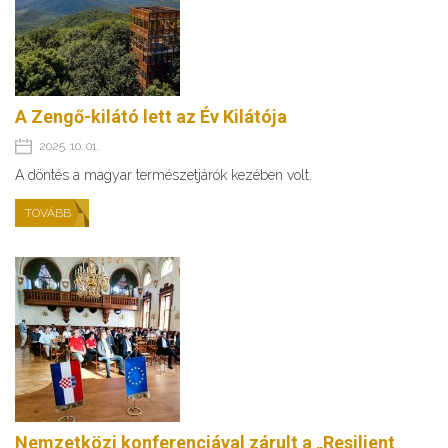
A Zengő-kilátó lett az Év Kilátója
2025. 10. 01.
A döntés a magyar természetjárók kezében volt.
TOVÁBB
Nemzetközi konferenciával zárult a „Resilient