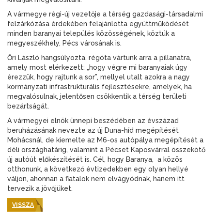
A vármegye régi-új vezetője a térség gazdasági-társadalmi
felzárkózása érdekében felajánlotta együttműködését
minden baranyai település közösségének, köztük a
megyeszékhely, Pécs városának is.
Őri László hangsúlyozta, régóta vártunk arra a pillanatra,
amely most elérkezett: „hogy végre mi baranyaiak úgy
érezzük, hogy rajtunk a sor”, mellyel utalt azokra a nagy
kormányzati infrastrukturális fejlesztésekre, amelyek, ha
megvalósulnak, jelentősen csökkentik a térség területi
bezártságát.
A vármegyei elnök ünnepi beszédében az évszázad
beruházásának nevezte az új Duna-híd megépítését
Mohácsnál, de kiemelte az M6-os autópálya megépítését a
déli országhatárig, valamint a Pécset Kaposvárral összekötő
új autóút előkészítését is. Cél, hogy Baranya, a közös
otthonunk, a következő évtizedekben egy olyan hellyé
váljon, ahonnan a fiatalok nem elvágyódnak, hanem itt
tervezik a jövőjüket.
VISSZA