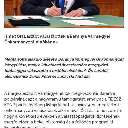
Ismét Őri Lászlót választották a Baranya Vármegyei
Önkormányzat elnökének
Megtartotta alakuló ülését a Baranya Vármegyei Önkormányzat
közgyűlése, mely a következő öt esztendőre meggyőző
többséggel választotta a testület elnökének Őri Lászlót,
alelnökeinek Dunai Péter és Junácski Andrást.
A megválasztott vármegyei elnök megköszönte Baranya
polgárainak azt a nagyarányú támogatást, amelyet a FIDESZ-
KDNP pártszövetség listája kapott a június 9-én megtartott
önkormányzati választások alkalmával. Őri László hozzátette,
hogy a következő években a választópolgárok döntésének
megfelelően a béke, biztonság és a fejlődés programját
kívánják megvalósítani.