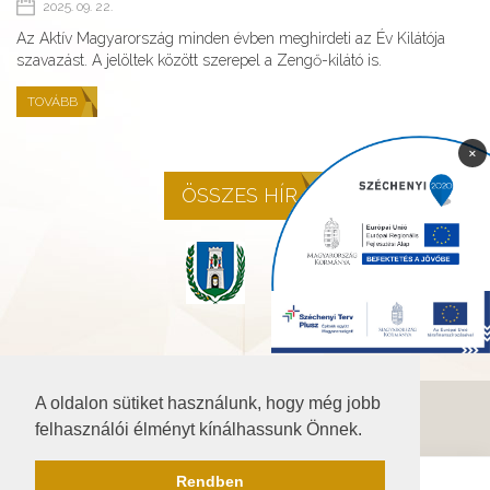
2025. 09. 22.
Az Aktív Magyarország minden évben meghirdeti az Év Kilátója
szavazást. A jelöltek között szerepel a Zengő-kilátó is.
TOVÁBB
×
ÖSSZES HÍR
A oldalon sütiket használunk, hogy még jobb
©2026 Baranya.hu
felhasználói élményt kínálhassunk Önnek.
Akadálymentesítési nyilatkozat
Rendben