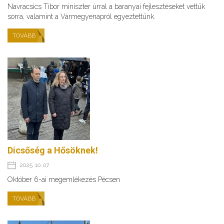
Navracsics Tibor miniszter úrral a baranyai fejlesztéseket vettük
sorra, valamint a Vármegyenapról egyeztettünk.
TOVÁBB
Dicsőség a Hősöknek!
2025. 10. 07.
Október 6-ai megemlékezés Pécsen
TOVÁBB