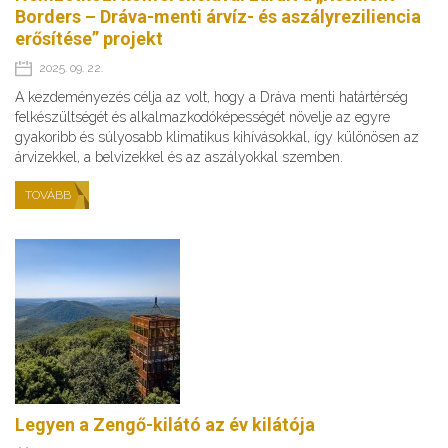
Borders – Dráva-menti árvíz- és aszályreziliencia
erősítése” projekt
2025. 09. 22.
A kezdeményezés célja az volt, hogy a Dráva menti határtérség
felkészültségét és alkalmazkodóképességét növelje az egyre
gyakoribb és súlyosabb klimatikus kihívásokkal, így különösen az
árvizekkel, a belvizekkel és az aszályokkal szemben.
TOVÁBB
Legyen a Zengő-kilátó az év kilátója