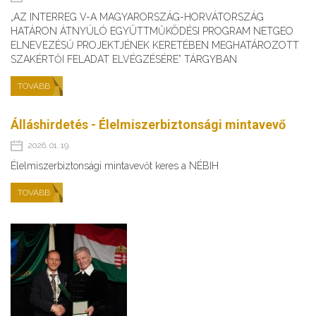
„AZ INTERREG V-A MAGYARORSZÁG-HORVÁTORSZÁG
HATÁRON ÁTNYÚLÓ EGYÜTTMŰKÖDÉSI PROGRAM NETGEO
ELNEVEZÉSŰ PROJEKTJÉNEK KERETÉBEN MEGHATÁROZOTT
SZAKÉRTŐI FELADAT ELVÉGZÉSÉRE” TÁRGYBAN
TOVÁBB
Álláshirdetés - Élelmiszerbiztonsági mintavevő
2026. 01. 19.
Élelmiszerbiztonsági mintavevőt keres a NÉBIH
TOVÁBB