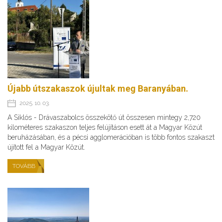
Újabb útszakaszok újultak meg Baranyában.
2025. 10. 03.
A Siklós - Drávaszabolcs összekötő út összesen mintegy 2,720
kilométeres szakaszon teljes felújításon esett át a Magyar Közút
beruházásában, és a pécsi agglomerációban is több fontos szakaszt
újított fel a Magyar Közút.
TOVÁBB