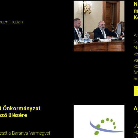
N
m
K
wagen Tiguan
A
cs
Na
kö
vá
ko
ön
er
i Önkormányzat
A
ző ülésére
„
H
ülését a Baranya Vármegyei