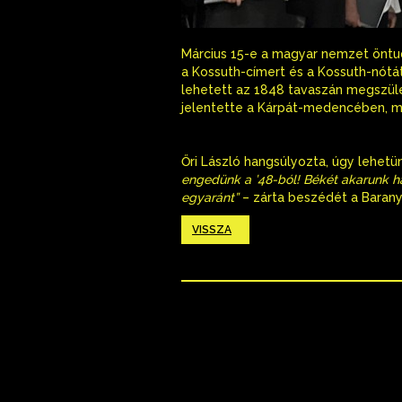
Március 15-e a magyar nemzet öntu
a Kossuth-címert és a Kossuth-nótát
lehetett az 1848 tavaszán megszüle
jelentette a Kárpát-medencében, mo
Őri László hangsúlyozta, úgy lehet
engedünk a ’48-ból! Békét akarunk h
egyaránt”
– zárta beszédét a Bara
VISSZA