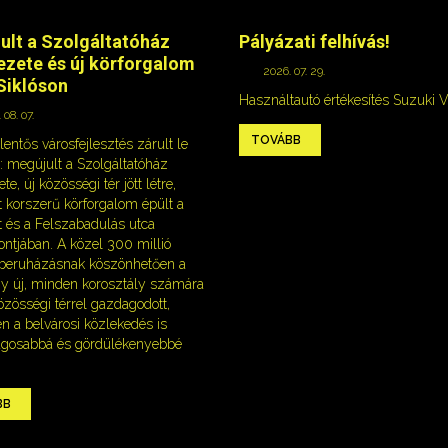
ult a Szolgáltatóház
Pályázati felhívás!
ezete és új körforgalom
2026. 07. 29.
Siklóson
Használtautó értékesítés Suzuki V
 08. 07.
TOVÁBB
lentős városfejlesztés zárult le
: megújult a Szolgáltatóház
te, új közösségi tér jött létre,
 korszerű körforgalom épült a
t és a Felszabadulás utca
ntjában. A közel 300 millió
s beruházásnak köszönhetően a
gy új, minden korosztály számára
zösségi térrel gazdagodott,
n a belvárosi közlekedés is
ágosabbá és gördülékenyebbé
BB