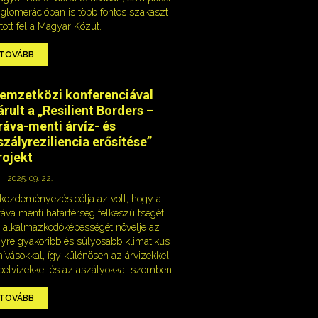
glomerációban is több fontos szakaszt
ított fel a Magyar Közút.
TOVÁBB
emzetközi konferenciával
árult a „Resilient Borders –
ráva-menti árvíz- és
szályreziliencia erősítése”
rojekt
2025. 09. 22.
kezdeményezés célja az volt, hogy a
áva menti határtérség felkészültségét
 alkalmazkodóképességét növelje az
yre gyakoribb és súlyosabb klimatikus
hívásokkal, így különösen az árvizekkel,
belvizekkel és az aszályokkal szemben.
TOVÁBB