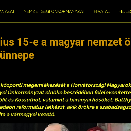
ÁNYZAT
NEMZETISÉGI ÖNKORMÁNYZAT
HIVATAL
FEJLE
cius 15-e a magyar nemzet ö
 ünnepe
a központi megemlékezését a Horvátországi Magyaro
yei Önkormányzat elnöke beszédében felelevenítette a
it és Kossuthot, valamint a baranyai hősöket: Batth
edeon református lelkészt, akik örökre a szabadságsz
a a vármegyei vezető.