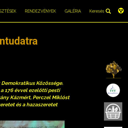
SZTÉSEK
RENDEZVÉNYEK
GALÉRIA
Keresés
ntudatra
K
k Demokratikus Közössége.
B
 176 évvel ezelőtti pesti
yány Kázmért, Perczel Miklóst
eretet és a hazaszeretet
B