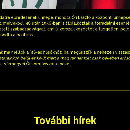
datra ébredésének ünnepe, mondta Őri László a központi ünnepsé
, melyekből ’48 után 1956-ban is táplálkoztak a forradalmi esemé
tett szabadságvágyat, ami új korszak kezdetét a független, pol
ndta a politikus.
ünk ma méltók a ’48-as hősökhöz, ha megőrizzük a nehezen visszas
atárainkon belül és kívül mert a magyar nemzet csak békében erősöd
nya Vármegyei Önkormányzat elnöke.
További hírek