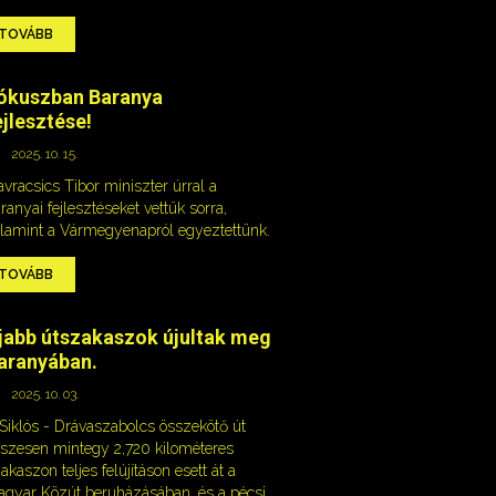
TOVÁBB
ókuszban Baranya
ejlesztése!
2025. 10. 15.
vracsics Tibor miniszter úrral a
ranyai fejlesztéseket vettük sorra,
lamint a Vármegyenapról egyeztettünk.
TOVÁBB
jabb útszakaszok újultak meg
aranyában.
2025. 10. 03.
Siklós - Drávaszabolcs összekötő út
szesen mintegy 2,720 kilométeres
akaszon teljes felújításon esett át a
gyar Közút beruházásában, és a pécsi