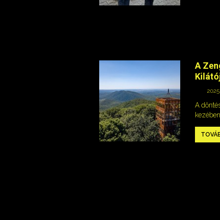
A Zeng
Kilátó
2025.
A dönté
kezében 
TOVÁ