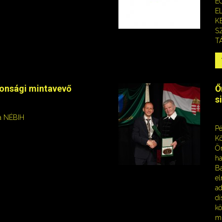
E
E
K
S
T
tonsági mintavevő
Ő
s
 a NÉBIH
Pé
Kö
Ön
ha
B
el
ad
dí
kö
mi