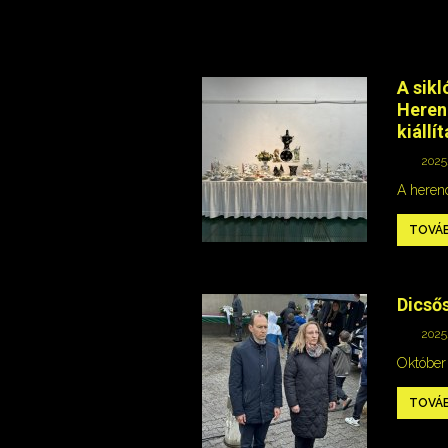
A sikl
Heren
kiállí
2025.
A heren
TOVÁ
Dicső
2025.
Október
TOVÁ