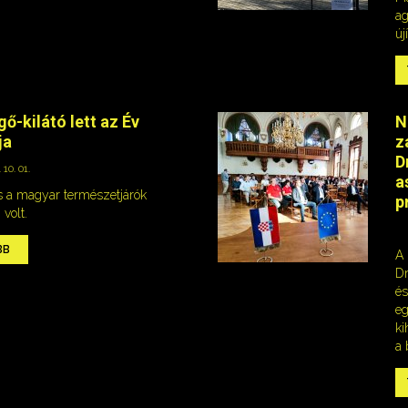
ag
új
ő-kilátó lett az Év
N
ja
z
D
 10. 01.
a
s a magyar természetjárók
p
volt.
BB
A 
Dr
és
eg
ki
a 