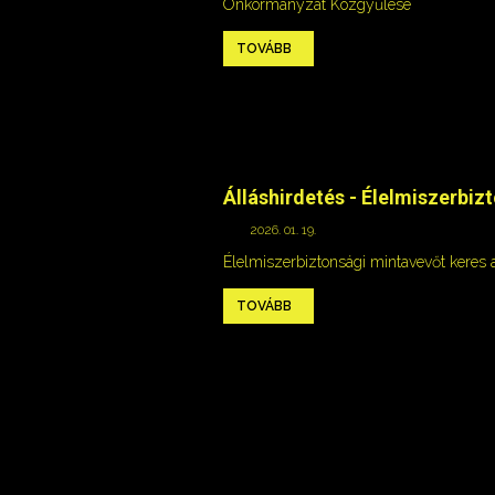
Önkormányzat Közgyűlése
TOVÁBB
Álláshirdetés - Élelmiszerbiz
2026. 01. 19.
Élelmiszerbiztonsági mintavevőt keres
TOVÁBB