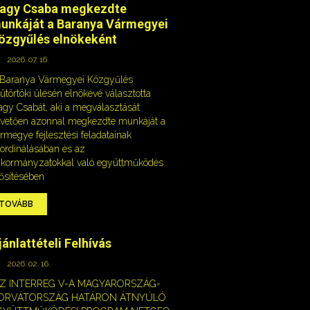
agy Csaba megkezdte
unkáját a Baranya Vármegyei
özgyűlés elnökeként
2026. 07. 16.
 Baranya Vármegyei Közgyűlés
ütörtöki ülésén elnökévé választotta
gy Csabát, aki a megválasztását
vetően azonnal megkezdte munkáját a
rmegye fejlesztési feladatainak
ordinálásában és az
kormányzatokkal való együttműködés
ősítésében
TOVÁBB
jánlattételi Felhívás
2026. 02. 16.
AZ INTERREG V-A MAGYARORSZÁG-
ORVÁTORSZÁG HATÁRON ÁTNYÚLÓ