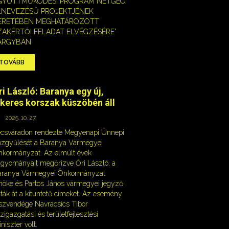
GYÜTTMŰKÖDÉSI PROGRAM NETGEO
LNEVEZÉSŰ PROJEKTJÉNEK
ERETÉBEN MEGHATÁROZOTT
ZAKÉRTŐI FELADAT ELVÉGZÉSÉRE”
ÁRGYBAN
TOVÁBB
ri László: Baranya egy új,
ikeres korszak küszöbén áll
2025. 10. 27.
csváradon rendezte Megyenapi Ünnepi
zgyűlését a Baranya Vármegyei
kormányzat. Az elmúlt évek
gyományait megőrizve Őri László, a
aranya Vármegyei Önkormányzat
nöke és Partos János vármegyei jegyző
ták át a kitüntető címeket. Az esemény
szvendége Navracsics Tibor
zigazgatási és területfejlesztési
niszter volt.