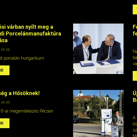
ósi várban nyílt meg a
F
di Porcelánmanufaktúra
f
tása
 10. 15.
Na
ba
di porcelán hungarikum.
va
BB
ség a Hősöknek!
Ú
B
 10. 07.
 6-ai megemlékezés Pécsen
A 
BB
ös
sz
Ma