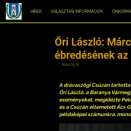
HÍREK
VÁLASZTÁSI INFORMÁCIÓK
ÖNKORM
Őri László: Már
ébredésének az
2024. 03. 16.
A drávaszögi Csúzán tartott
Őri László, a Baranya Vármeg
eseményeket, megidézte Petőf
és a Csúzán eltemetett Ács G
példaképei számunkra, mondt