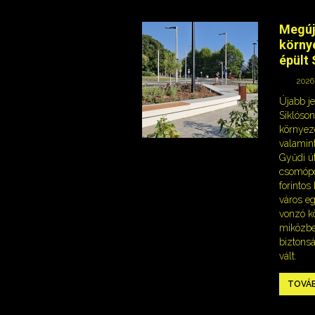
Megúj
körny
épült 
2026.
Újabb je
Siklóson
környeze
valamint
Gyűdi ú
csomópo
forinto
város e
vonzó kö
miközbe
biztons
vált.
TOVÁ